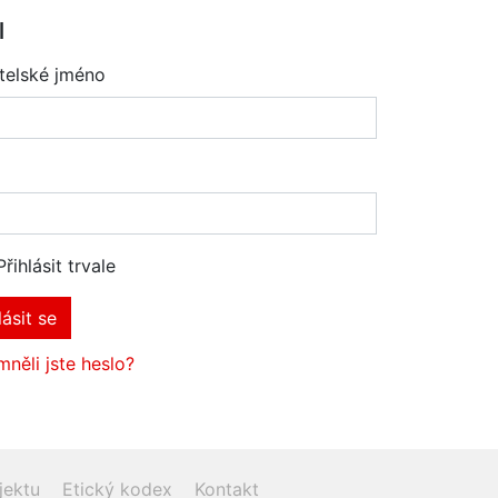
l
telské jméno
Přihlásit trvale
lásit se
něli jste heslo?
jektu
Etický kodex
Kontakt