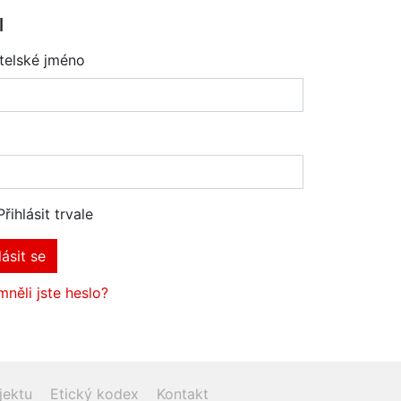
l
telské jméno
Přihlásit trvale
lásit se
něli jste heslo?
jektu
Etický kodex
Kontakt