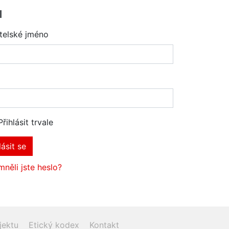
l
telské jméno
Přihlásit trvale
lásit se
něli jste heslo?
jektu
Etický kodex
Kontakt