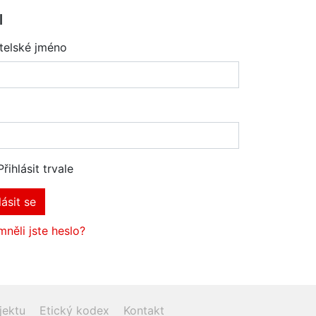
l
telské jméno
Přihlásit trvale
lásit se
něli jste heslo?
jektu
Etický kodex
Kontakt