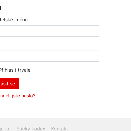
l
telské jméno
Přihlásit trvale
lásit se
něli jste heslo?
jektu
Etický kodex
Kontakt