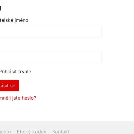
l
telské jméno
Přihlásit trvale
lásit se
něli jste heslo?
jektu
Etický kodex
Kontakt