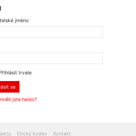
l
telské jméno
Přihlásit trvale
lásit se
něli jste heslo?
jektu
Etický kodex
Kontakt