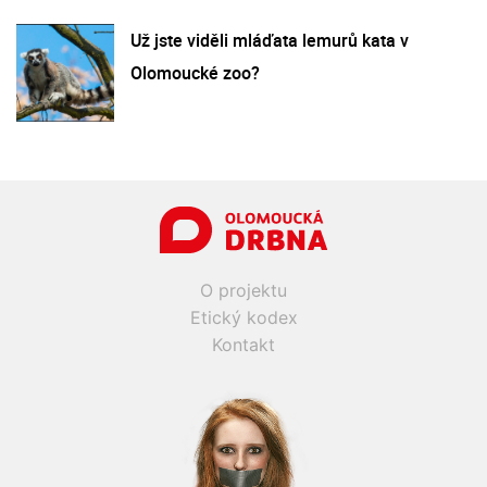
Už jste viděli mláďata lemurů kata v
Olomoucké zoo?
O projektu
Etický kodex
Kontakt