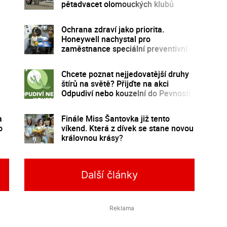
pětadvacet olomouckých klubů
Ochrana zdraví jako priorita.
Honeywell nachystal pro
zaměstnance speciální preventivní
program
u
Chcete poznat nejjedovatější druhy
štírů na světě? Přijďte na akci
Odpudiví nebo kouzelní do Pevnosti
poznání
a
Finále Miss Šantovka již tento
o
víkend. Která z dívek se stane novou
královnou krásy?
Další články