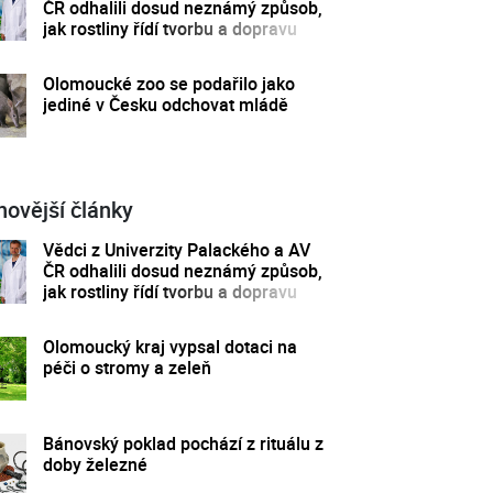
ČR odhalili dosud neznámý způsob,
jak rostliny řídí tvorbu a dopravu
svých hormonů
Olomoucké zoo se podařilo jako
jediné v Česku odchovat mládě
novější články
Vědci z Univerzity Palackého a AV
ČR odhalili dosud neznámý způsob,
jak rostliny řídí tvorbu a dopravu
svých hormonů
Olomoucký kraj vypsal dotaci na
péči o stromy a zeleň
Bánovský poklad pochází z rituálu z
doby železné