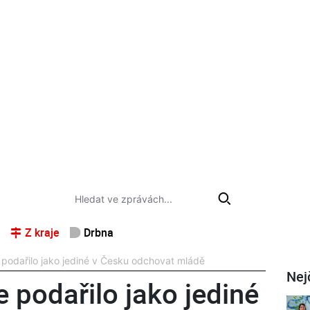
Z kraje
Drbna
podařilo jako jediné v Česku odchovat mládě
Nej
podařilo jako jediné