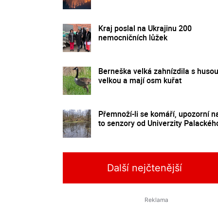
Kraj poslal na Ukrajinu 200
nemocničních lůžek
Berneška velká zahnízdila s huso
velkou a mají osm kuřat
Přemnoží-li se komáří, upozorní n
to senzory od Univerzity Palackéh
Další nejčtenější