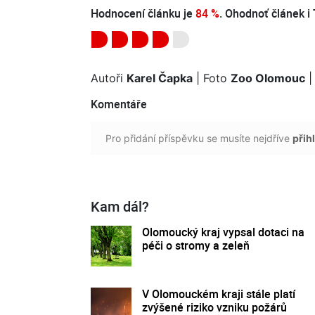
Hodnocení článku je
84 %
. Ohodnoť článek i 
Autoři
Karel Čapka
| Foto
Zoo Olomouc
|
Komentáře
Pro přidání příspěvku se musíte nejdříve
přihl
Kam dál?
Olomoucký kraj vypsal dotaci na
péči o stromy a zeleň
V Olomouckém kraji stále platí
zvýšené riziko vzniku požárů