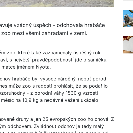
avuje vzácný úspěch - odchovala hrabáče
o zoo mezi všemi zahradami v zemi.
kým zoo, které také zaznamenaly úspěšný rok.
aví, s největší pravděpodobností jde o samičku.
ku matce jménem Nyota.
 odchov hrabáče byl vysoce náročný, neboť porod
s může zoo s radostí prohlásit, že se podařilo
ozoruhodný - z porodní váhy 1530 g vzrostl
 měsíc na 10,9 kg a nedávné vážení ukázalo
hované druhy a jen 25 evropských zoo ho chová. Z
ým odchovem. Zvládnout odchov je tedy malý