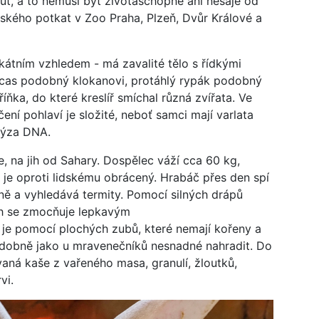
t, a to nemusí být životaschopné ani nesaje od
ského potkat v Zoo Praha, Plzeň, Dvůr Králové a
átním vzhledem - má zavalité tělo s řídkými
 ocas podobný klokanovi, protáhlý rypák podobný
říňka, do které kreslíř smíchal různá zvířata. Ve
ení pohlaví je složité, neboť samci mají varlata
alýza DNA.
, na jih od Sahary. Dospělec váží cca 60 kg,
s je oproti lidskému obrácený. Hrabáč přes den spí
ně a vyhledává termity. Pomocí silných drápů
ch se zmocňuje lepkavým
e pomocí plochých zubů, které nemají kořeny a
 podobně jako u mravenečníků nesnadné nahradit. Do
vaná kaše z vařeného masa, granulí, žloutků,
vi.