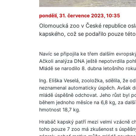
pondělí, 31. července 2023, 10:35
Olomoucká zoo v České republice osl
kapského, což se podařilo pouze tét
Navíc se připojila ke třem dalším evrops
Ačkoli analýza DNA ještě nepotvrdila pohl
Mládě se narodilo 8. dubna letošního ro
Ing. Eliška Veselá, zooložka, sdělila, že
neznamenal automaticky úspěch. Avšak dne
mládě úspěšně odchovat. Jeho růst byl p
během jednoho měsíce na 6,8 kg, za další
hmotnost 18,7 kg.
Hrabáč kapský patří mezi velmi vzácně c
toho pouze 7 zoo má zkušenost s úspěšn