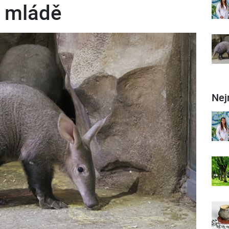
t mládě
Nej