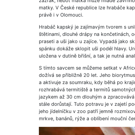
zázrak, neboť matka může mládě zavrhnou
matky. V České republice lze hrabáče kap
právě i v Olomouci.
Hrabáč kapský je zajímavým tvorem s unik
štětinami, dlouhé drápy na končetinách,
praseti a uši jako u zajíce. Vypadá jako sk
spánku dokáže sklopit uši podél hlavy. Urč
uložena v dutině břišní, a tak je nutná an
S tímto savcem se můžeme setkat v Africe
dožívá se přibližně 20 let. Jeho biorytmu
a aktivuje za soumraku, kdy běhá po kraji
rozhrabává termitiště a termitů samotný
jazykem až 30 cm dlouhým a zpracovává j
stále dorůstají. Tuto potravu je v zajetí
jeho jídelníčku v zoo patří jemně rozmixo
mrkve, banánů, rýže a oblíbení mouční čer