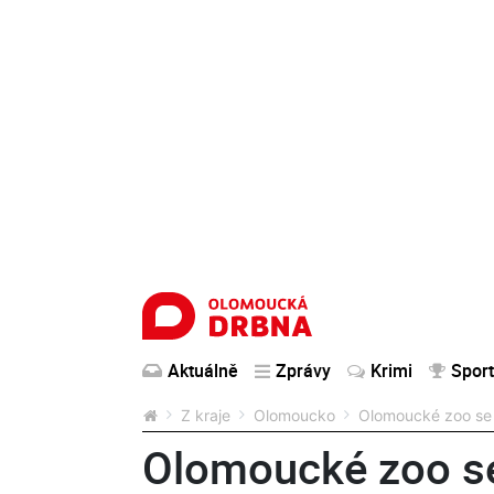
Aktuálně
Zprávy
Krimi
Sport
Z kraje
Olomoucko
Olomoucké zoo se 
Olomoucké zoo se 