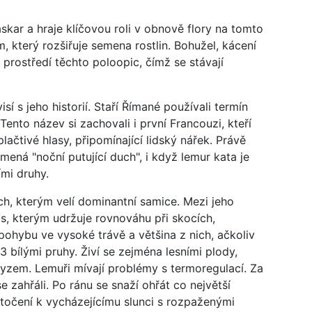
ar a hraje klíčovou roli v obnově flory na tomto
 který rozšiřuje semena rostlin. Bohužel, kácení
 prostředí těchto poloopic, čímž se stávají
í s jeho historií. Staří Římané používali termín
ento název si zachovali i první Francouzi, kteří
lačtivé hlasy, připomínající lidský nářek. Právě
ená "noční putující duch", i když lemur kata je
ími druhy.
ch, kterým velí dominantní samice. Mezi jeho
s, kterým udržuje rovnováhu při skocích,
 pohybu ve vysoké trávě a většina z nich, ačkoliv
3 bílými pruhy. Živí se zejména lesními plody,
zem. Lemuři mívají problémy s termoregulací. Za
 zahřáli. Po ránu se snaží ohřát co největší
otočení k vycházejícímu slunci s rozpaženými