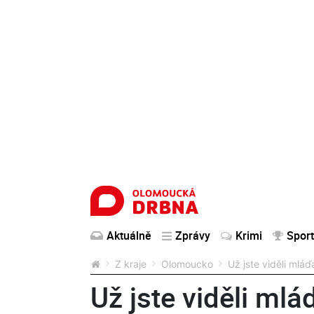
Aktuálně
Zprávy
Krimi
Sport
Z kraje
Olomoucko
Už jste viděli mlá
Už jste viděli mlá