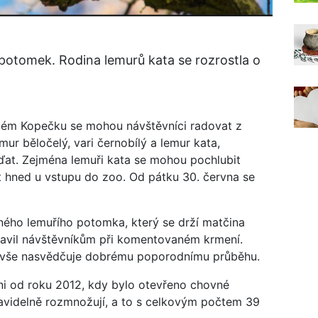
potomek. Rodina lemurů kata se rozrostla o
tém Kopečku se mohou návštěvníci radovat z
mur běločelý, vari černobílý a lemur kata,
ďat. Zejména lemuři kata se mohou pochlubit
hned u vstupu do zoo. Od pátku 30. června se
ného lemuřího potomka, který se drží matčina
stavil návštěvníkům při komentovaném krmení.
e vše nasvědčuje dobrému poporodnímu průběhu.
i od roku 2012, kdy bylo otevřeno chovné
ravidelně rozmnožují, a to s celkovým počtem 39