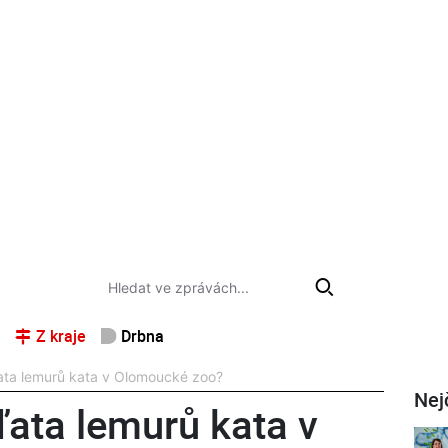
Z kraje
Drbna
ďata lemurů kata v Olomoucké zoo?
Nej
ďata lemurů kata v