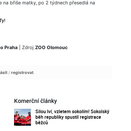
e na břiše matky, po 2 týdnech přesedlá na
Ty!
oo Praha
| Zdroj
ZOO Olomouc
ásit
/
registrovat
.
Komerční články
Silou lví, vzletem sokolím! Sokolský
běh republiky spustil registrace
běžců