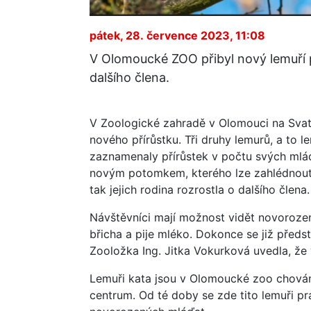
pátek, 28. července 2023, 11:08
V Olomoucké ZOO přibyl nový lemuří 
dalšího člena.
V Zoologické zahradě v Olomouci na Sva
nového přírůstku. Tři druhy lemurů, a to le
zaznamenaly přírůstek v počtu svých mlá
novým potomkem, kterého lze zahlédnout 
tak jejich rodina rozrostla o dalšího člena.
Návštěvníci mají možnost vidět novoroze
břicha a pije mléko. Dokonce se již před
Zooložka Ing. Jitka Vokurková uvedla, ž
Lemuři kata jsou v Olomoucké zoo chován
centrum. Od té doby se zde tito lemuři p