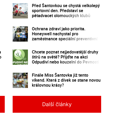
Před Šantovkou se chystá velkolepý
sportovní den. Představí se
pětadvacet olomouckých klubů
u
Ochrana zdraví jako priorita.
Honeywell nachystal pro
zaměstnance speciální preventivní
program
a
Chcete poznat nejjedovatější druhy
o
štírů na světě? Přijďte na akci
Odpudiví nebo kouzelní do Pevnosti
poznání
Finále Miss Šantovka již tento
víkend. Která z dívek se stane novou
královnou krásy?
Další články