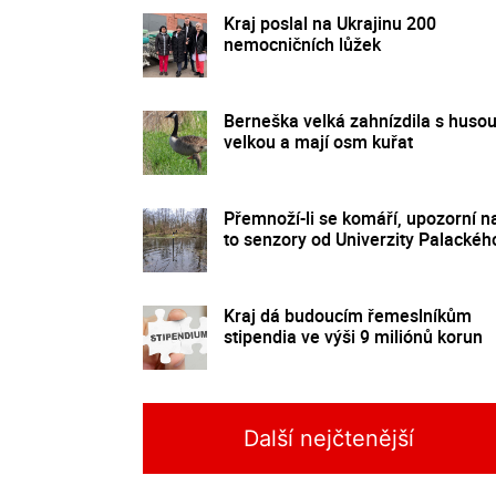
Kraj poslal na Ukrajinu 200
nemocničních lůžek
Berneška velká zahnízdila s huso
velkou a mají osm kuřat
Přemnoží-li se komáří, upozorní n
to senzory od Univerzity Palackéh
Kraj dá budoucím řemeslníkům
stipendia ve výši 9 miliónů korun
Další nejčtenější