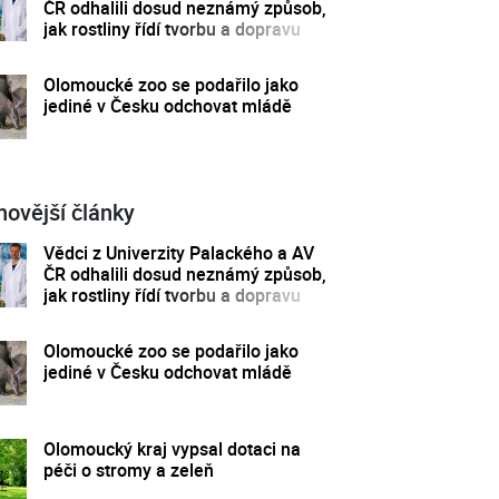
ČR odhalili dosud neznámý způsob,
jak rostliny řídí tvorbu a dopravu
svých hormonů
Olomoucké zoo se podařilo jako
jediné v Česku odchovat mládě
novější články
Vědci z Univerzity Palackého a AV
ČR odhalili dosud neznámý způsob,
jak rostliny řídí tvorbu a dopravu
svých hormonů
Olomoucké zoo se podařilo jako
jediné v Česku odchovat mládě
Olomoucký kraj vypsal dotaci na
péči o stromy a zeleň