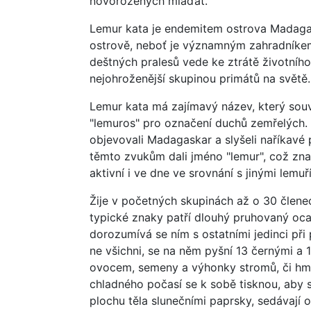
novorozených mláďat.
Lemur kata je endemitem ostrova Madagask
ostrově, neboť je významným zahradníkem,
deštných pralesů vede ke ztrátě životního
nejohroženější skupinou primátů na světě.
Lemur kata má zajímavý název, který souvis
"lemuros" pro označení duchů zemřelých. T
objevovali Madagaskar a slyšeli naříkavé p
těmto zvukům dali jméno "lemur", což znam
aktivní i ve dne ve srovnání s jinými lemuř
Žije v početných skupinách až o 30 člene
typické znaky patří dlouhý pruhovaný oca
dorozumívá se ním s ostatními jedinci při
ne všichni, se na něm pyšní 13 černými a 1
ovocem, semeny a výhonky stromů, či hmy
chladného počasí se k sobě tisknou, aby se
plochu těla slunečními paprsky, sedávají 