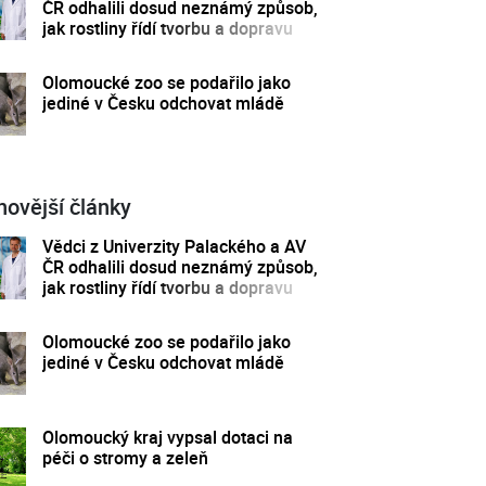
ČR odhalili dosud neznámý způsob,
jak rostliny řídí tvorbu a dopravu
svých hormonů
Olomoucké zoo se podařilo jako
jediné v Česku odchovat mládě
novější články
Vědci z Univerzity Palackého a AV
ČR odhalili dosud neznámý způsob,
jak rostliny řídí tvorbu a dopravu
svých hormonů
Olomoucké zoo se podařilo jako
jediné v Česku odchovat mládě
Olomoucký kraj vypsal dotaci na
péči o stromy a zeleň