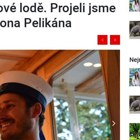
ové lodě. Projeli jsme
mona Pelikána
Nej