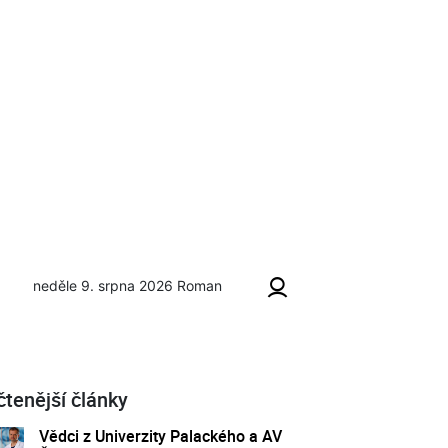
neděle 9. srpna 2026
Roman
REPORT: Po Moravě už budou jezdit dvě vyhlídkové lodě. Projeli js
čtenější články
Vědci z Univerzity Palackého a AV