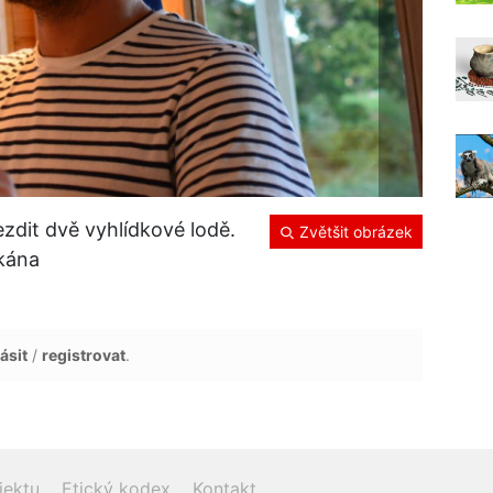
dit dvě vyhlídkové lodě.
Zvětšit obrázek
ikána
ásit
/
registrovat
.
jektu
Etický kodex
Kontakt