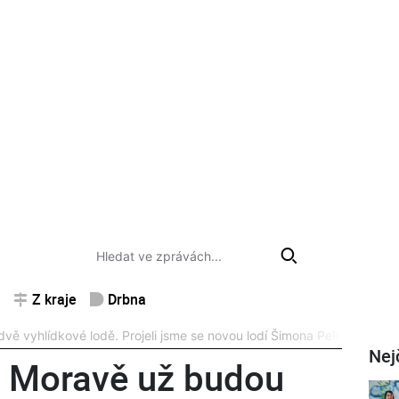
Z kraje
Drbna
 vyhlídkové lodě. Projeli jsme se novou lodí Šimona Pelikána
FOTO
Nej
Moravě už budou