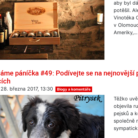
aby byl dá
potěšil. A
Vinotéka O
v Olomouci
Ameriky,...
áme páníčka #49: Podívejte se na nejnovější 
cích
 28. března 2017, 13:30
Blogy a komentáře
Těžko uvěř
objevila r
pejsků a 
společně n
sympatick