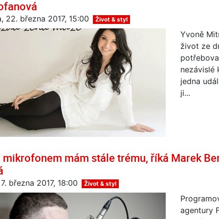
ofanová
a, 22. března 2017, 15:00
Život & styl
Yvoně Mitr
život ze dn
potřeboval
nezávislé 
jedna udál
ji...
 mikrofonem mám stále trému, říká Marek Ber
á
 7. března 2017, 18:00
Život & styl
Programov
agentury F