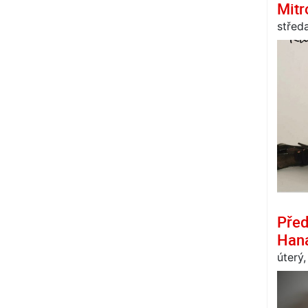
Mitr
střed
Před
Han
úterý,