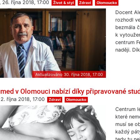
 26. října 2018, 17:00
Život & styl
Zdraví
Olomoucko
Docent Al
rozhodl ve
bezmála čt
k vytouže
centrum F
naději. Dí
Aktualizováno 30. října 2018, 17:00
imed v Olomouci nabízí díky připravované stud
 2. října 2018, 17:00
Zdraví
Olomoucko
Centrum l
které nem
musí se ob
každý pát
tedy tu ne