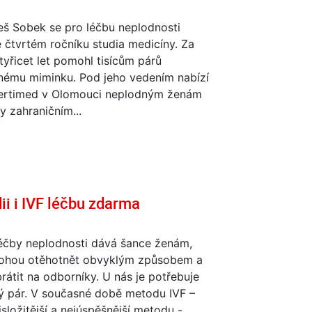
eš Sobek se pro léčbu neplodnosti
 čtvrtém ročníku studia medicíny. Za
yřicet let pomohl tisícům párů
nému miminku. Pod jeho vedením nabízí
ertimed v Olomouci neplodným ženám
ky zahraničním...
ii i IVF léčbu zdarma
éčby neplodnosti dává šance ženám,
ohou otěhotnět obvyklým způsobem a
rátit na odborníky. U nás je potřebuje
ý pár. V současné době metodu IVF –
jsložitější a nejúspěšnější metodu -