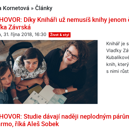
a Kornetová » Články
OVOR: Díky Kniháři už nemusíš knihy jenom čís
ka Závrská
, 31. října 2018, 16:30
Život & styl
Knihář je 
Vlaďky Zá
Kubalíkové
knih, kter
s nimi růst
OVOR: Studie dávají naději neplodným párům
rmo, říká Aleš Sobek