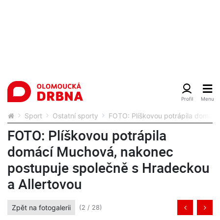
Sport
Ostatní sporty
FOTO: Plíškovou potrápila domácí
FOTO: Plíškovou potrápila
domácí Muchová, nakonec
postupuje společně s Hradeckou
a Allertovou
Zpět na fotogalerii
(2 / 28)