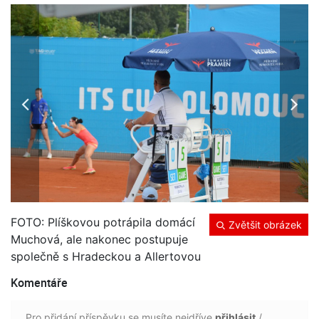
FOTO: Plíškovou potrápila domácí
Zvětšit obrázek
Muchová, ale nakonec postupuje
společně s Hradeckou a Allertovou
Komentáře
Pro přidání příspěvku se musíte nejdříve
přihlásit
/