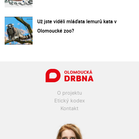
Už jste viděli mláďata lemurů kata v
Olomoucké zoo?
O projektu
Etický kodex
Kontakt