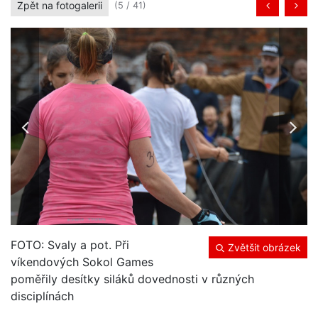
Zpět na fotogalerii
(5 / 41)
FOTO: Svaly a pot. Při
Zvětšit obrázek
víkendových Sokol Games
poměřily desítky siláků dovednosti v různých
disciplínách