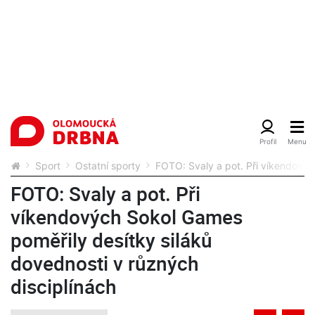
Sport
Ostatní sporty
FOTO: Svaly a pot. Při víkendovýc
FOTO: Svaly a pot. Při
víkendových Sokol Games
poměřily desítky siláků
dovednosti v různých
disciplínách