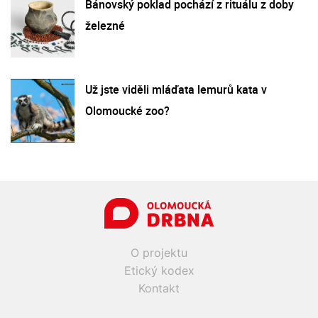
Bánovský poklad pochází z rituálu z doby
železné
Už jste viděli mláďata lemurů kata v
Olomoucké zoo?
O projektu
Etický kodex
Kontakt