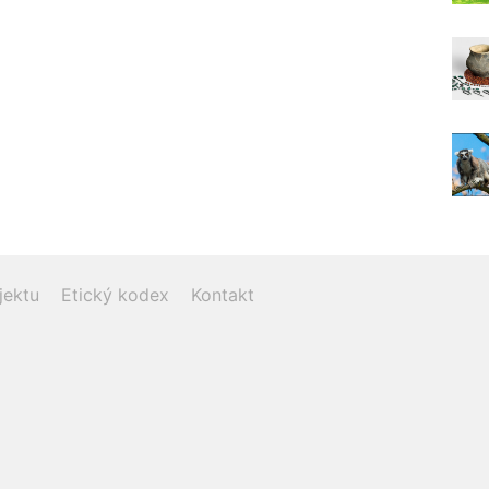
jektu
Etický kodex
Kontakt