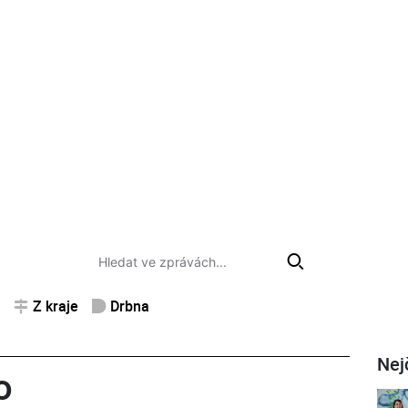
Z kraje
Drbna
Nej
o