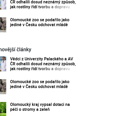
ČR odhalili dosud neznámý způsob,
jak rostliny řídí tvorbu a dopravu
svých hormonů
Olomoucké zoo se podařilo jako
jediné v Česku odchovat mládě
novější články
Vědci z Univerzity Palackého a AV
ČR odhalili dosud neznámý způsob,
jak rostliny řídí tvorbu a dopravu
svých hormonů
Olomoucké zoo se podařilo jako
jediné v Česku odchovat mládě
Olomoucký kraj vypsal dotaci na
péči o stromy a zeleň