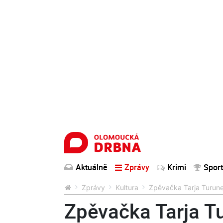
Aktuálně
Zprávy
Krimi
Sport
Zprávy
Kultura
Zpěvačka Tarja Turune
Zpěvačka Tarja T