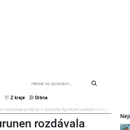
Z kraje
Drbna
n rozdávala podpisy a ozdobila figurkami unikátní betlém
Nej
urunen rozdávala