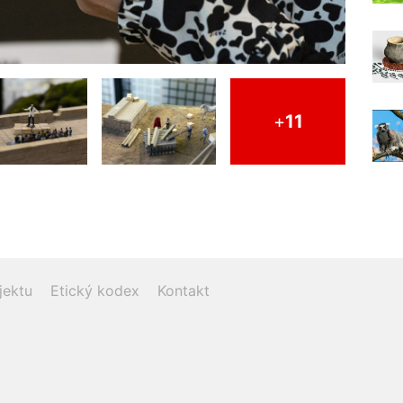
+
11
jektu
Etický kodex
Kontakt