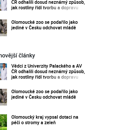
ČR odhalili dosud neznámý způsob,
jak rostliny řídí tvorbu a dopravu
svých hormonů
Olomoucké zoo se podařilo jako
jediné v Česku odchovat mládě
novější články
Vědci z Univerzity Palackého a AV
ČR odhalili dosud neznámý způsob,
jak rostliny řídí tvorbu a dopravu
svých hormonů
Olomoucké zoo se podařilo jako
jediné v Česku odchovat mládě
Olomoucký kraj vypsal dotaci na
péči o stromy a zeleň