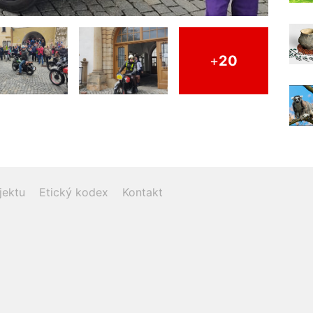
+
20
jektu
Etický kodex
Kontakt