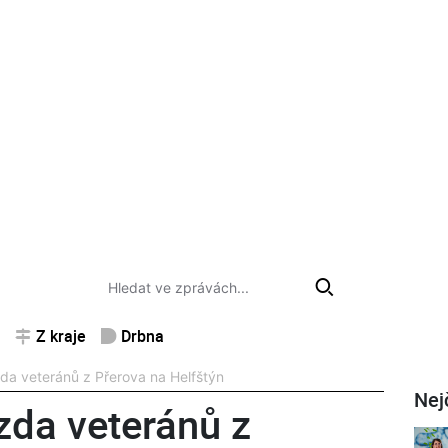
Z kraje
Drbna
a veteránů z Přerova na Helfštýn
Nej
da veteránů z