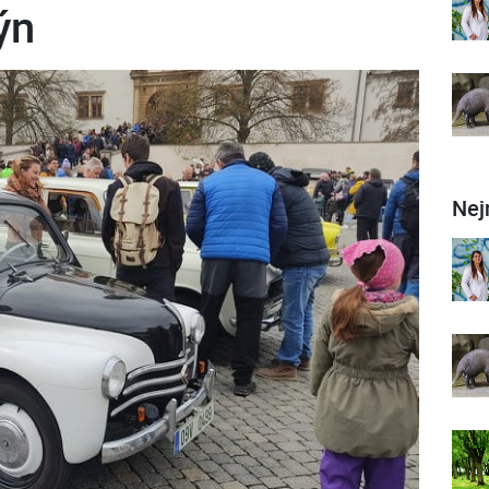
ýn
Nej