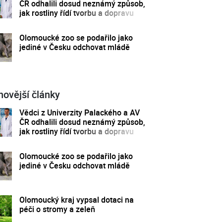
ČR odhalili dosud neznámý způsob,
jak rostliny řídí tvorbu a dopravu
svých hormonů
Olomoucké zoo se podařilo jako
jediné v Česku odchovat mládě
novější články
Vědci z Univerzity Palackého a AV
ČR odhalili dosud neznámý způsob,
jak rostliny řídí tvorbu a dopravu
svých hormonů
Olomoucké zoo se podařilo jako
jediné v Česku odchovat mládě
Olomoucký kraj vypsal dotaci na
péči o stromy a zeleň