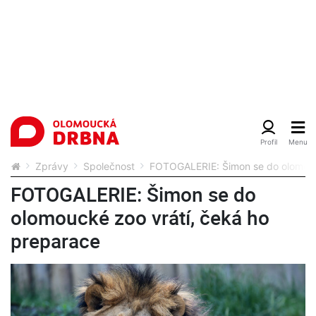
Zprávy
Společnost
FOTOGALERIE: Šimon se do olomouc
FOTOGALERIE: Šimon se do
olomoucké zoo vrátí, čeká ho
preparace