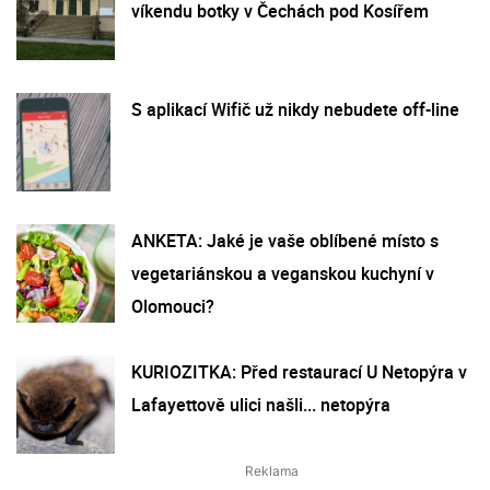
víkendu botky v Čechách pod Kosířem
S aplikací Wifič už nikdy nebudete off-line
ANKETA: Jaké je vaše oblíbené místo s
vegetariánskou a veganskou kuchyní v
Olomouci?
KURIOZITKA: Před restaurací U Netopýra v
Lafayettově ulici našli... netopýra