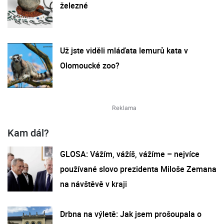
železné
Už jste viděli mláďata lemurů kata v
Olomoucké zoo?
Kam dál?
GLOSA: Vážím, vážíš, vážíme – nejvíce
používané slovo prezidenta Miloše Zemana
na návštěvě v kraji
Drbna na výletě: Jak jsem prošoupala o