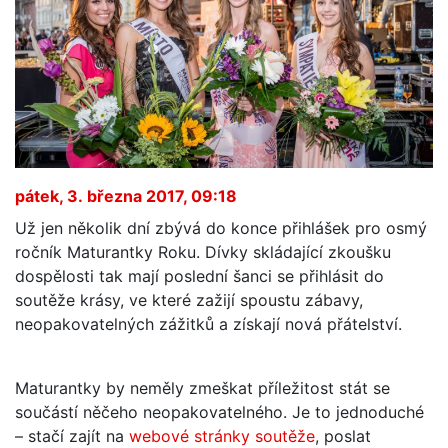
pátek, 3. března 2017, 09:18
Už jen několik dní zbývá do konce přihlášek pro osmý
ročník Maturantky Roku. Dívky skládající zkoušku
dospělosti tak mají poslední šanci se přihlásit do
soutěže krásy, ve které zažijí spoustu zábavy,
neopakovatelných zážitků a získají nová přátelství.
Maturantky by neměly zmeškat příležitost stát se
součástí něčeho neopakovatelného. Je to jednoduché
– stačí zajít na
webové stránky soutěže
, poslat