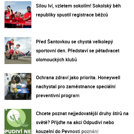
Silou lví, vzletem sokolím! Sokolský běh
republiky spustil registrace běžců
Před Šantovkou se chystá velkolepý
sportovní den. Představí se pětadvacet
olomouckých klubů
Ochrana zdraví jako priorita. Honeywell
nachystal pro zaměstnance speciální
preventivní program
Chcete poznat nejjedovatější druhy štírů na
světě? Přijďte na akci Odpudiví nebo
kouzelní do Pevnosti poznání