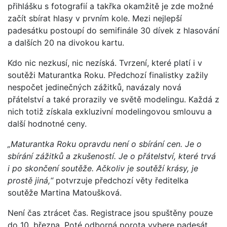
přihlášku s fotografií a takřka okamžitě je zde možné
začít sbírat hlasy v prvním kole. Mezi nejlepší
padesátku postoupí do semifinále 30 dívek z hlasování
a dalších 20 na divokou kartu.
Kdo nic nezkusí, nic nezíská. Tvrzení, které platí i v
soutěži Maturantka Roku. Předchozí finalistky zažily
nespočet jedinečných zážitků, navázaly nová
přátelství a také prorazily ve světě modelingu. Každá z
nich totiž získala exkluzivní modelingovou smlouvu a
další hodnotné ceny.
„Maturantka Roku opravdu není o sbírání cen. Je o
sbírání zážitků a zkušeností. Je o přátelství, které trvá
i po skončení soutěže. Ačkoliv je soutěží krásy, je
prostě jiná,“
potvrzuje předchozí věty ředitelka
soutěže Martina Matoušková.
Není čas ztrácet čas. Registrace jsou spuštěny pouze
do 10. března. Poté odborná porota vybere padesát