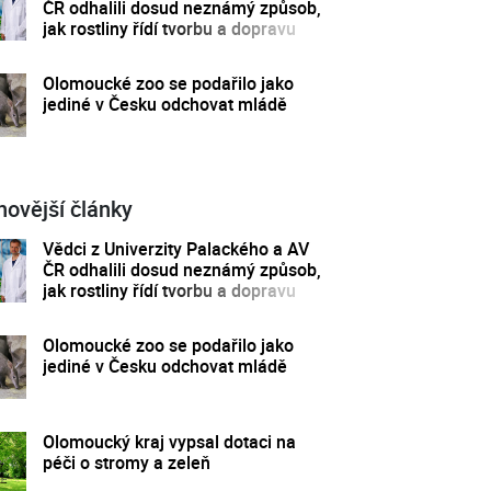
ČR odhalili dosud neznámý způsob,
jak rostliny řídí tvorbu a dopravu
svých hormonů
Olomoucké zoo se podařilo jako
jediné v Česku odchovat mládě
novější články
Vědci z Univerzity Palackého a AV
ČR odhalili dosud neznámý způsob,
jak rostliny řídí tvorbu a dopravu
svých hormonů
Olomoucké zoo se podařilo jako
jediné v Česku odchovat mládě
Olomoucký kraj vypsal dotaci na
péči o stromy a zeleň