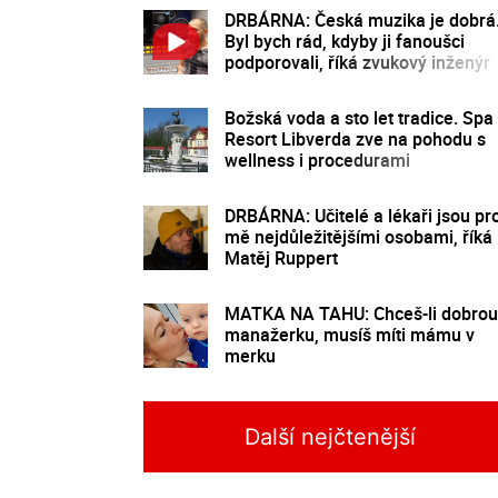
DRBÁRNA: Česká muzika je dobrá
Byl bych rád, kdyby ji fanoušci
podporovali, říká zvukový inženýr
Ecson Waldes
Božská voda a sto let tradice. Spa
Resort Libverda zve na pohodu s
wellness i procedurami
DRBÁRNA: Učitelé a lékaři jsou pr
mě nejdůležitějšími osobami, říká
Matěj Ruppert
MATKA NA TAHU: Chceš-li dobrou
manažerku, musíš míti mámu v
merku
Další nejčtenější