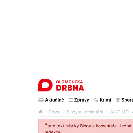
Aktuálně
Zprávy
Krimi
Sport
Drbna
Blogy a komentáře
JAKO LIČI: 
Čtete text rubriky Blogy a komentáře. Jedná 
redakce.