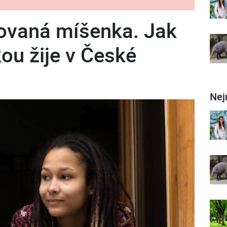
ovaná míšenka. Jak
kou žije v České
Nej