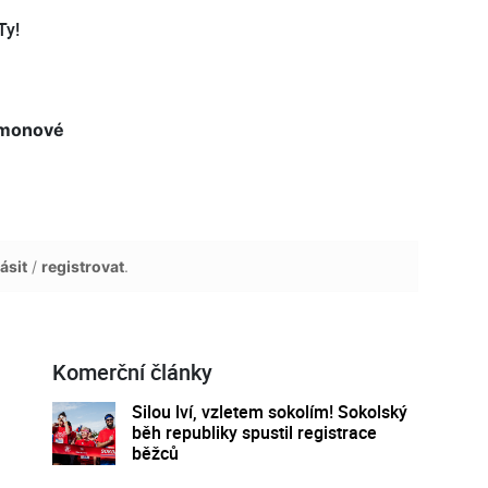
Ty!
imonové
ásit
/
registrovat
.
Komerční články
Silou lví, vzletem sokolím! Sokolský
běh republiky spustil registrace
běžců