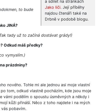
a sdílet na stránkách
Jako liči
. Její příběhy
rodokmen, to bude
najdou čtenáři také na
Drbně v podobě blogu.
ako JINÁ?
Tak tady už to začíná dostávat grády!)
ne? Odkud máš předky?
ěco vymyslím.)
 na prázdniny?
ho nového. Tohle mi ale jednou asi moje vlastní
t po tom, odkud vlastně pocházím, kde jsou moje
 se vámi podělím o spoustu úsměvných a někdy i
mojí kůži přináší. Něco z toho najdete i na mých
e vás pobavím.