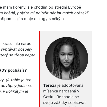
de mám kořeny, ale chodím po střední Evropě
em hnědá, pojďte mi položit pár intimních otázek!“
připomínají a moje dialogy s někým
krasu, ale narodila
 vyptávat dospělý
který se třeba neptá
VDY pocházíš?
vy.
(A tohle je ten
Tereza
je adoptovaná
dovtipný jedinec.
míšenka narozená v
, v kolikátým je
Česku. Rozhodla se
svoje zážitky sepisovat