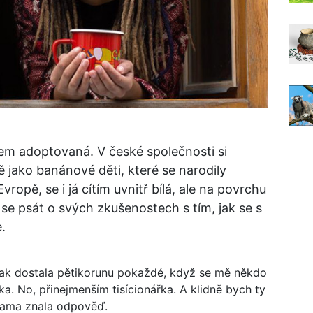
em adoptovaná. V české společnosti si
ě jako banánové děti, které se narodily
ropě, se i já cítím uvnitř bílá, ale na povrchu
se psát o svých zkušenostech s tím, jak se s
.
ak dostala pětikorunu pokaždé, když se mě někdo
. No, přinejmenším tisícionářka. A klidně bych ty
sama znala odpověď.