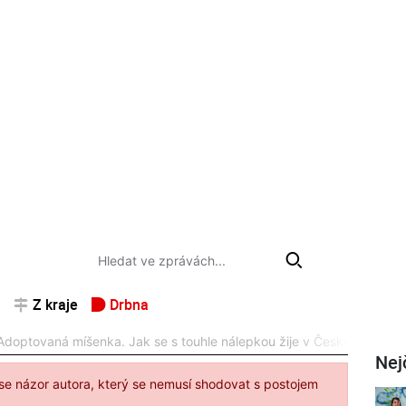
Z kraje
Drbna
Adoptovaná míšenka. Jak se s touhle nálepkou žije v České republic
Nej
se názor autora, který se nemusí shodovat s postojem