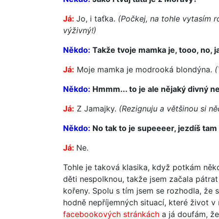
Já:
Jo, i taťka.
(Počkej, na tohle vytasím 
výživný!)
Někdo:
Takže tvoje mamka je, tooo, no, j
Já:
Moje mamka je modrooká blondýna.
(
Někdo:
Hmmm... to je ale nějaký divný 
Já:
Z Jamajky.
(Rezignuju a většinou si n
Někdo:
No tak to je supeeeer, jezdíš tam
Já:
Ne.
Tohle je taková klasika, když potkám něko
děti nespolknou, takže jsem začala pátra
kořeny. Spolu s tím jsem se rozhodla, že
hodně nepříjemných situací, které život v 
facebookových stránkách
a já doufám, ž