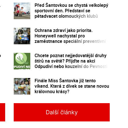
.
Před Šantovkou se chystá velkolepý
sportovní den. Představí se
pětadvacet olomouckých klubů
Ochrana zdraví jako priorita.
Honeywell nachystal pro
zaměstnance speciální preventivní
program
o
Chcete poznat nejjedovatější druhy
štírů na světě? Přijďte na akci
Odpudiví nebo kouzelní do Pevnosti
poznání
Finále Miss Šantovka již tento
víkend. Která z dívek se stane novou
královnou krásy?
Další články