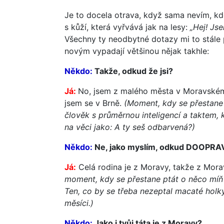
Je to docela otrava, když sama nevím, k
s kůží, která vyřvává jak na lesy:
„Hej! Js
Všechny ty neodbytné dotazy mi to stále 
novým vypadají většinou nějak takhle:
Někdo:
Takže, odkud že jsi?
J
á:
No, jsem z malého města v Moravském 
jsem se v Brně.
(Moment, kdy se přestane
člověk s průměrnou inteligencí a taktem, 
na věci jako: A ty seš odbarvená?)
Někdo:
Ne, jako myslím, odkud DOOPRA
Já:
Celá rodina je z Moravy, takže z Mora
moment, kdy se přestane ptát o něco míň 
Ten, co by se třeba nezeptal macaté holky
měsíci.)
Někdo:
Jako i tvůj táta je z Moravy?