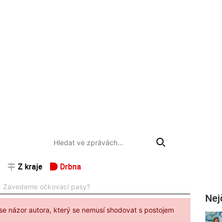
Z kraje
Drbna
 Zavedeme očkovací pasy?
Nej
se názor autora, který se nemusí shodovat s postojem