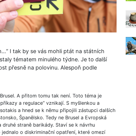
…“ I tak by se vás mohli ptát na státních
staly tématem minulého týdne. Je to další
ost přesně na polovinu. Alespoň podle
 Brusel. A přitom tomu tak není. Toto téma je
příkazy a regulace“ vznikají. S myšlenkou a
sotakis a hned se k němu připojili zástupci dalších
Estonsko, Španělsko. Tedy ne Brusel a Evropská
 druhé straně barikády. Staví se k návrhu
jednalo o diskriminační opatření, které omezí