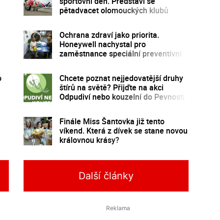
sportovní den. Představí se
pětadvacet olomouckých klubů
Ochrana zdraví jako priorita.
Honeywell nachystal pro
zaměstnance speciální preventivní
program
o
Chcete poznat nejjedovatější druhy
štírů na světě? Přijďte na akci
Odpudiví nebo kouzelní do Pevnosti
poznání
Finále Miss Šantovka již tento
víkend. Která z dívek se stane novou
královnou krásy?
Další články