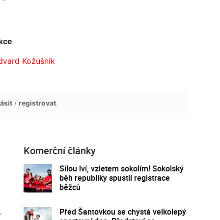
kce
dvard Kožušník
ásit
/
registrovat
.
Komerční články
Silou lví, vzletem sokolím! Sokolský
běh republiky spustil registrace
běžců
.
Před Šantovkou se chystá velkolepý