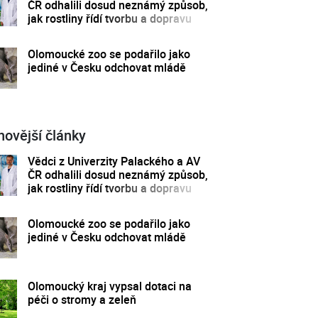
ČR odhalili dosud neznámý způsob,
jak rostliny řídí tvorbu a dopravu
svých hormonů
Olomoucké zoo se podařilo jako
jediné v Česku odchovat mládě
novější články
Vědci z Univerzity Palackého a AV
ČR odhalili dosud neznámý způsob,
jak rostliny řídí tvorbu a dopravu
svých hormonů
Olomoucké zoo se podařilo jako
jediné v Česku odchovat mládě
Olomoucký kraj vypsal dotaci na
péči o stromy a zeleň