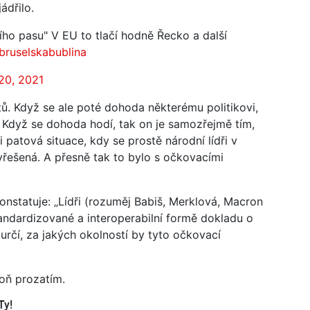
ádřilo.
ho pasu" V EU to tlačí hodně Řecko a další
bruselskabublina
20, 2021
ů. Když se ale poté dohoda některému politikovi,
el. Když se dohoda hodí, tak on je samozřejmě tím,
i patová situace, kdy se prostě národní lídři v
řešená. A přesně tak to bylo s očkovacími
nstatuje: „Lídři (rozuměj Babiš, Merklová, Macron
tandardizované a interoperabilní formě dokladu o
 určí, za jakých okolností by tyto očkovací
poň prozatím.
Ty!