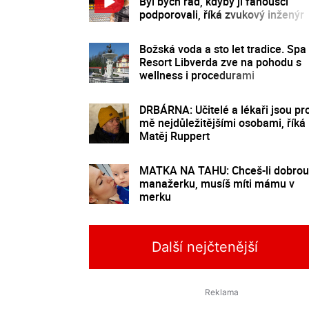
Byl bych rád, kdyby ji fanoušci
podporovali, říká zvukový inženýr
Ecson Waldes
Božská voda a sto let tradice. Spa
Resort Libverda zve na pohodu s
wellness i procedurami
DRBÁRNA: Učitelé a lékaři jsou pr
mě nejdůležitějšími osobami, říká
Matěj Ruppert
MATKA NA TAHU: Chceš-li dobrou
manažerku, musíš míti mámu v
merku
Další nejčtenější