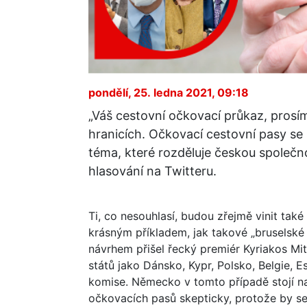
pondělí, 25. ledna 2021, 09:18
„Váš cestovní očkovací průkaz, prosím
hranicích. Očkovací cestovní pasy se 
téma, které rozděluje českou společn
hlasování na Twitteru.
Ti, co nesouhlasí, budou zřejmě vinit také
krásným příkladem, jak takové „bruselské 
návrhem přišel řecký premiér Kyriakos Mit
států jako Dánsko, Kypr, Polsko, Belgie, 
komise. Německo v tomto případě stojí na
očkovacích pasů skepticky, protože by se 