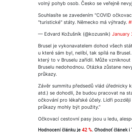
volný pohyb osob. Česko se veřejně nevyj
Souhlasíte se zavedením "COVID očkovací
"turistické" státy. Německo má výhrady.
#
— Edvard Kožušník (@kozusnik)
January 
Brusel je vykonavatelem dohod všech stát
u které sám byl, nelíbí, tak spílá na Brus
který to v Bruselu zařídil. Může vzniknout 
Bruselu nedohodnou. Otázka zůstane nevy
průkazy.
Závěr summitu předsedů vlád úřednicky ko
atd.) se dohodli, že budou pracovat na s
očkování pro lékařské účely. Lídři později
průkazy mohly být použity.”
Očkovací cestovní pasy jsou u ledu, ales
Hodnocení článku je
42 %
. Ohodnoť článek i 