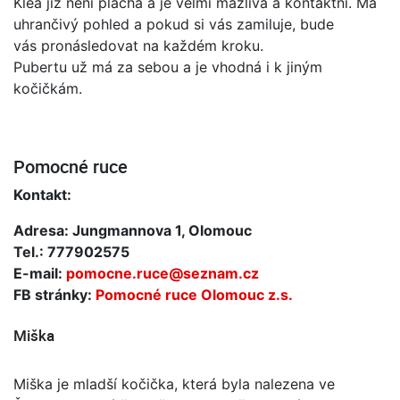
Klea již není plachá a je velmi mazlivá a kontaktní. Má
uhrančivý pohled a pokud si vás zamiluje, bude
vás pronásledovat na každém kroku.
Pubertu už má za sebou a je vhodná i k jiným
kočičkám.
Pomocné ruce
Kontakt:
Adresa: Jungmannova 1, Olomouc
Tel.: 777902575
E-mail:
pomocne.ruce@seznam.cz
FB stránky:
Pomocné ruce Olomouc z.s.
Miška
Miška je mladší kočička, která byla nalezena ve