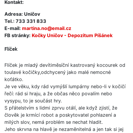
Kontakt:
Adresa: Uničov
Tel.: 733 331 833
E-mail:
martina.no@email.cz
FB stránky:
Kočky Uničov - Depozitum Píšánek
Flíček
Flíček je mladý devítiměsíční kastrovaný kocourek od
toulavé kočičky,odchycený jako malé nemocné
koťátko.
Je ve věku, kdy rád vymýšlí lumpárny nebo-li v kočičí
řečí: rád si hraju, a že občas něco povalím nebo
vysypu, to je součást hry.
S přátelstvím s lidmi zprvu otálí, ale když zjistí, že
člověk je krmící robot a poskytovatel pohlazení a
milých slov, nemá problém se nechat hladit.
Jeho skrvna na hlavě je nezaměnitelná a jen tak si jej