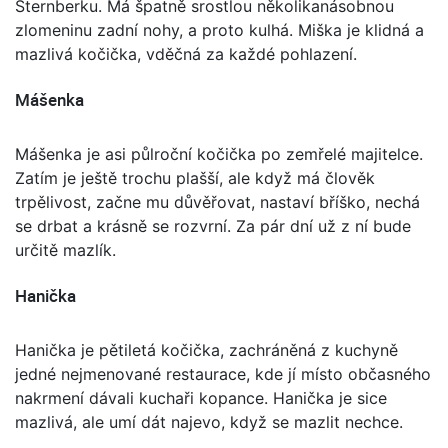
Šternberku. Má špatně srostlou několikanásobnou
zlomeninu zadní nohy, a proto kulhá. Miška je klidná a
mazlivá kočička, vděčná za každé pohlazení.
Mášenka
Mášenka je asi půlroční kočička po zemřelé majitelce.
Zatím je ještě trochu plašší, ale když má člověk
trpělivost, začne mu důvěřovat, nastaví bříško, nechá
se drbat a krásně se rozvrní. Za pár dní už z ní bude
určitě mazlík.
Hanička
Hanička je pětiletá kočička, zachráněná z kuchyně
jedné nejmenované restaurace, kde jí místo občasného
nakrmení dávali kuchaři kopance. Hanička je sice
mazlivá, ale umí dát najevo, když se mazlit nechce.