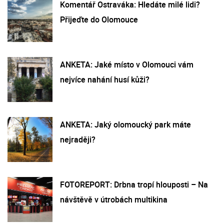
Komentář Ostraváka: Hledáte milé lidi?
Přijeďte do Olomouce
ANKETA: Jaké místo v Olomouci vám
nejvíce nahání husí kůži?
ANKETA: Jaký olomoucký park máte
nejraději?
FOTOREPORT: Drbna tropí hlouposti – Na
návštěvě v útrobách multikina