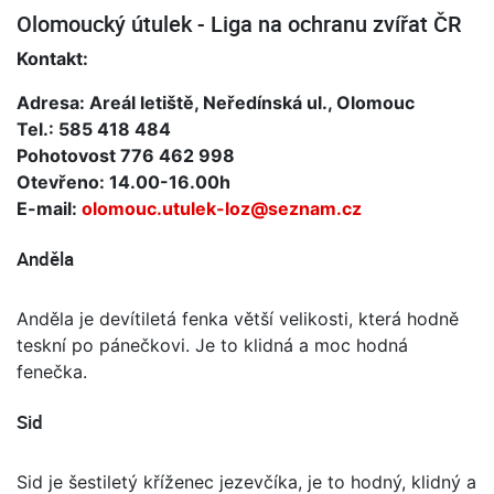
Olomoucký útulek - Liga na ochranu zvířat ČR
Kontakt:
Adresa: Areál letiště, Neředínská ul., Olomouc
Tel.: 585 418 484
Pohotovost 776 462 998
Otevřeno: 14.00-16.00h
E-mail:
olomouc.utulek-loz@seznam.cz
Anděla
Anděla je devítiletá fenka větší velikosti, která hodně
teskní po pánečkovi. Je to klidná a moc hodná
fenečka.
Sid
Sid je šestiletý kříženec jezevčíka, je to hodný, klidný a