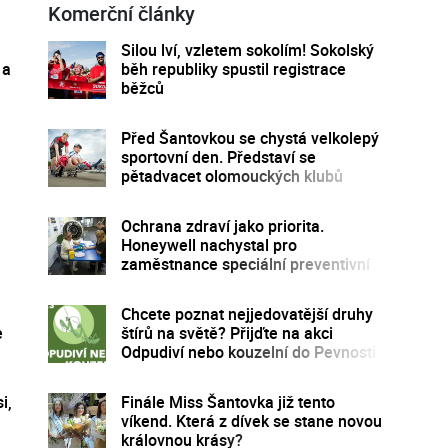
Komerční články
Silou lví, vzletem sokolím! Sokolský
 a
běh republiky spustil registrace
běžců
Před Šantovkou se chystá velkolepý
sportovní den. Představí se
pětadvacet olomouckých klubů
Ochrana zdraví jako priorita.
Honeywell nachystal pro
zaměstnance speciální preventivní
program
Chcete poznat nejjedovatější druhy
e
štírů na světě? Přijďte na akci
Odpudiví nebo kouzelní do Pevnosti
poznání
i,
Finále Miss Šantovka již tento
víkend. Která z dívek se stane novou
královnou krásy?