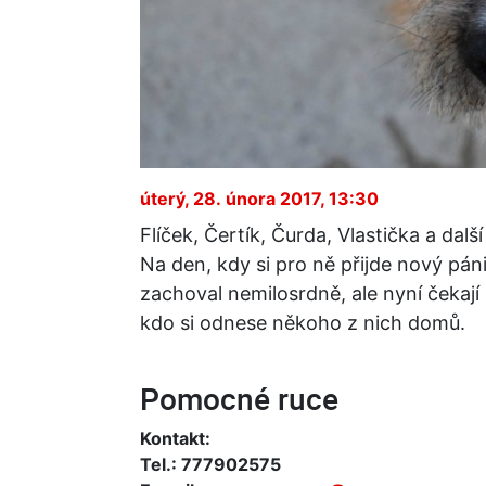
úterý, 28. února 2017, 13:30
Flíček, Čertík, Čurda, Vlastička a další
Na den, kdy si pro ně přijde nový pán
zachoval nemilosrdně, ale nyní čekají
kdo si odnese někoho z nich domů.
Pomocné ruce
Kontakt:
Tel.: 777902575