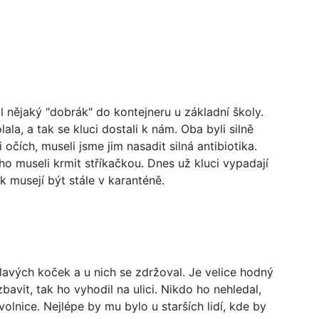
l nějaký "dobrák" do kontejneru u základní školy.
lala, a tak se kluci dostali k nám. Oba byli silně
 očích, museli jsme jim nasadit silná antibiotika.
ho museli krmit stříkačkou. Dnes už kluci vypadají
ak musejí být stále v karanténě.
ulavých koček a u nich se zdržoval. Je velice hodný
bavit, tak ho vyhodil na ulici. Nikdo ho nehledal,
olnice. Nejlépe by mu bylo u starších lidí, kde by