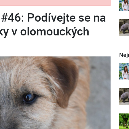
#46: Podívejte se na
tky v olomouckých
Nej