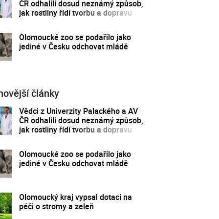
ČR odhalili dosud neznámý způsob,
jak rostliny řídí tvorbu a dopravu
svých hormonů
Olomoucké zoo se podařilo jako
jediné v Česku odchovat mládě
novější články
Vědci z Univerzity Palackého a AV
ČR odhalili dosud neznámý způsob,
jak rostliny řídí tvorbu a dopravu
svých hormonů
Olomoucké zoo se podařilo jako
jediné v Česku odchovat mládě
Olomoucký kraj vypsal dotaci na
péči o stromy a zeleň