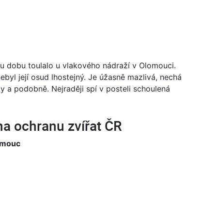
kou dobu toulalo u vlakového nádraží v Olomouci.
nebyl její osud lhostejný. Je úžasně mazlivá, nechá
ky a podobně. Nejraději spí v posteli schoulená
na ochranu zvířat ČR
lomouc