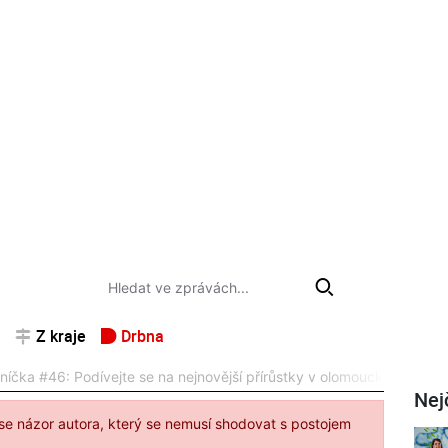
Z kraje
Drbna
íčka #46: Podívejte se na nejnovější přírůstky v olomouckých útulc
Nej
se názor autora, který se nemusí shodovat s postojem