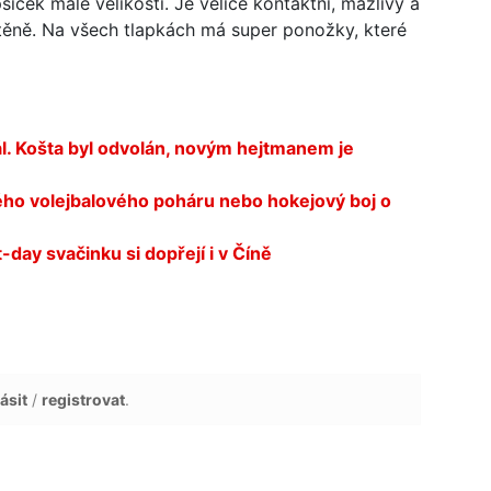
íček malé velikosti. Je velice kontaktní, mazlivý a
štěně. Na všech tlapkách má super ponožky, které
ál. Košta byl odvolán, novým hejtmanem je
o volejbalového poháru nebo hokejový boj o
day svačinku si dopřejí i v Číně
ásit
/
registrovat
.