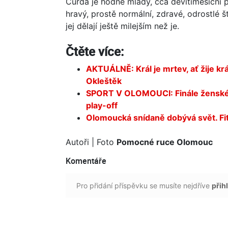
Čurda je hodně mladý, cca devítiměsíční ps
hravý, prostě normální, zdravé, odrostlé 
jej dělají ještě milejším než je.
Čtěte více:
AKTUÁLNĚ: Král je mrtev, ať žije kr
Okleštěk
SPORT V OLOMOUCI: Finále ženskéh
play-off
Olomoucká snídaně dobývá svět. Fit-
Autoři
| Foto
Pomocné ruce Olomouc
Komentáře
Pro přidání příspěvku se musíte nejdříve
přihl