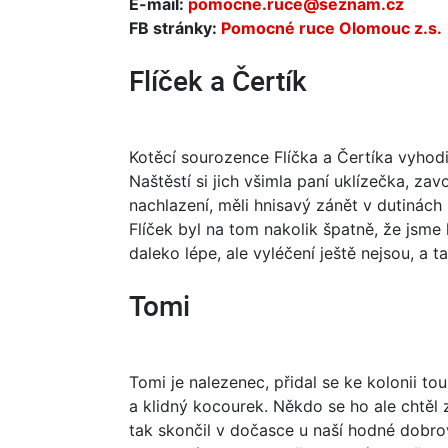
E-mail:
pomocne.ruce@seznam.cz
FB stránky:
Pomocné ruce Olomouc z.s.
Flíček a Čertík
Kotěcí sourozence Flíčka a Čertíka vyhodi
Naštěstí si jich všimla paní uklízečka, zavo
nachlazení, měli hnisavý zánět v dutinách i
Flíček byl na tom nakolik špatně, že jsme 
daleko lépe, ale vyléčení ještě nejsou, a t
Tomi
Tomi je nalezenec, přidal se ke kolonii to
a klidný kocourek. Někdo se ho ale chtěl z
tak skončil v dočasce u naší hodné dobrov