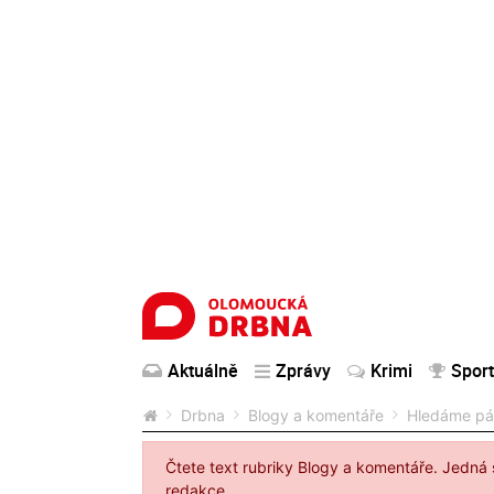
Aktuálně
Zprávy
Krimi
Sport
Drbna
Blogy a komentáře
Hledáme pán
Čtete text rubriky Blogy a komentáře. Jedná 
redakce.