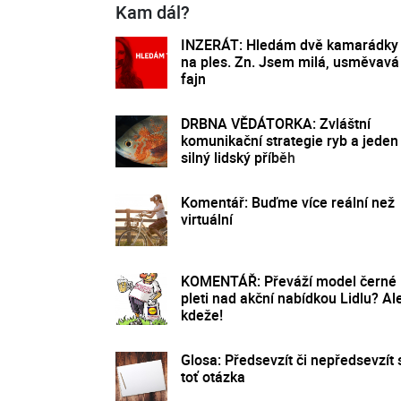
Kam dál?
INZERÁT: Hledám dvě kamarádky
na ples. Zn. Jsem milá, usměvavá
fajn
DRBNA VĚDÁTORKA: Zvláštní
komunikační strategie ryb a jeden
silný lidský příběh
Komentář: Buďme více reální než
virtuální
KOMENTÁŘ: Převáží model černé
pleti nad akční nabídkou Lidlu? Al
kdeže!
Glosa: Předsevzít či nepředsevzít s
toť otázka