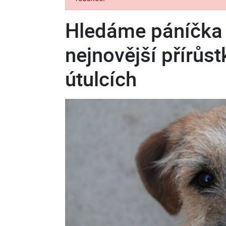
Hledáme páníčka 
nejnovější přírůs
útulcích