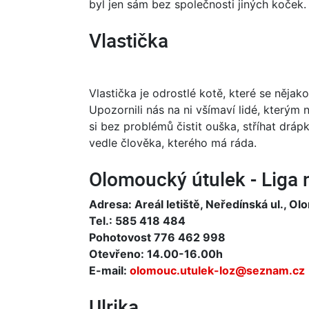
byl jen sám bez společnosti jiných koček.
Vlastička
Vlastička je odrostlé kotě, které se něja
Upozornili nás na ni všímaví lidé, kterým 
si bez problémů čistit ouška, stříhat dráp
vedle člověka, kterého má ráda.
Olomoucký útulek - Liga 
Adresa: Areál letiště, Neředínská ul., O
Tel.: 585 418 484
Pohotovost 776 462 998
Otevřeno: 14.00-16.00h
E-mail:
olomouc.utulek-loz@seznam.cz
Ulrika