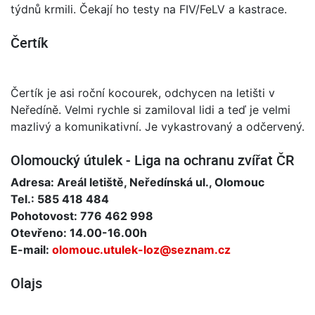
týdnů krmili. Čekají ho testy na FIV/FeLV a kastrace.
Čertík
Čertík je asi roční kocourek, odchycen na letišti v
Neředíně. Velmi rychle si zamiloval lidi a teď je velmi
mazlivý a komunikativní. Je vykastrovaný a odčervený.
Olomoucký útulek - Liga na ochranu zvířat ČR
Adresa: Areál letiště, Neředínská ul., Olomouc
Tel.: 585 418 484
Pohotovost: 776 462 998
Otevřeno: 14.00-16.00h
E-mail:
olomouc.utulek-loz@seznam.cz
Olajs