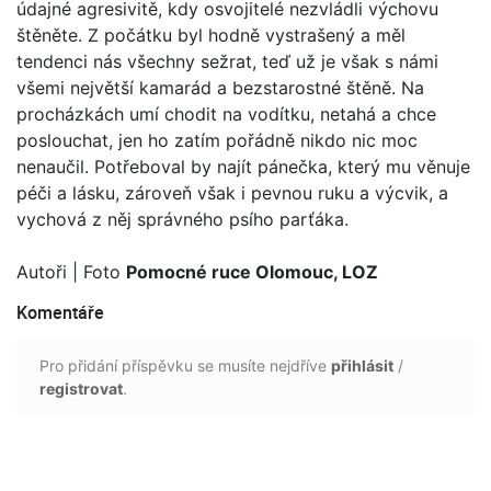
údajné agresivitě, kdy osvojitelé nezvládli výchovu
štěněte. Z počátku byl hodně vystrašený a měl
tendenci nás všechny sežrat, teď už je však s námi
všemi největší kamarád a bezstarostné štěně. Na
procházkách umí chodit na vodítku, netahá a chce
poslouchat, jen ho zatím pořádně nikdo nic moc
nenaučil. Potřeboval by najít pánečka, který mu věnuje
péči a lásku, zároveň však i pevnou ruku a výcvik, a
vychová z něj správného psího parťáka.
Autoři
| Foto
Pomocné ruce Olomouc, LOZ
Komentáře
Pro přidání příspěvku se musíte nejdříve
přihlásit
/
registrovat
.