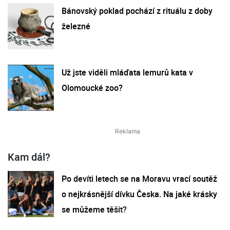
Bánovský poklad pochází z rituálu z doby
železné
Už jste viděli mláďata lemurů kata v
Olomoucké zoo?
Kam dál?
Po devíti letech se na Moravu vrací soutěž
o nejkrásnější dívku Česka. Na jaké krásky
se můžeme těšit?