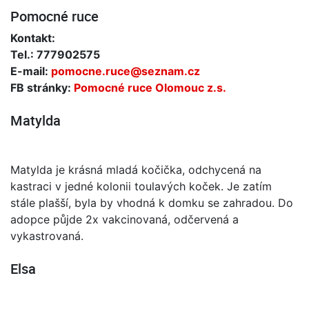
Pomocné ruce
Kontakt:
Tel.: 777902575
E-mail:
pomocne.ruce@seznam.cz
FB stránky:
Pomocné ruce Olomouc z.s.
Matylda
Matylda je krásná mladá kočička, odchycená na
kastraci v jedné kolonii toulavých koček. Je zatím
stále plašší, byla by vhodná k domku se zahradou. Do
adopce půjde 2x vakcinovaná, odčervená a
vykastrovaná.
Elsa