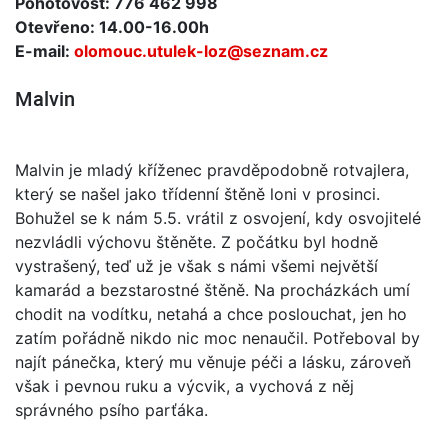
Pohotovost: 776 462 998
Otevřeno: 14.00-16.00h
E-mail:
olomouc.utulek-loz@seznam.cz
Malvin
Malvin je mladý kříženec pravděpodobně rotvajlera,
který se našel jako třídenní štěně loni v prosinci.
Bohužel se k nám 5.5. vrátil z osvojení, kdy osvojitelé
nezvládli výchovu štěněte. Z počátku byl hodně
vystrašený, teď už je však s námi všemi největší
kamarád a bezstarostné štěně. Na procházkách umí
chodit na vodítku, netahá a chce poslouchat, jen ho
zatím pořádně nikdo nic moc nenaučil. Potřeboval by
najít pánečka, který mu věnuje péči a lásku, zároveň
však i pevnou ruku a výcvik, a vychová z něj
správného psího parťáka.