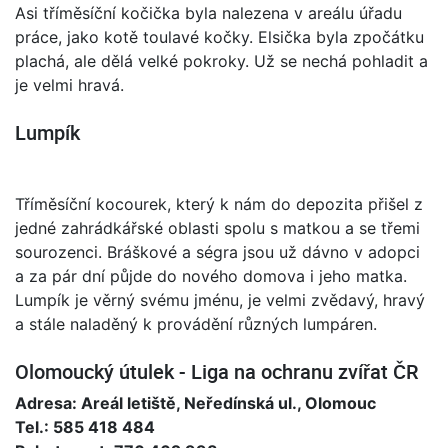
Asi tříměsíční kočička byla nalezena v areálu úřadu
práce, jako kotě toulavé kočky. Elsička byla zpočátku
plachá, ale dělá velké pokroky. Už se nechá pohladit a
je velmi hravá.
Lumpík
Tříměsíční kocourek, který k nám do depozita přišel z
jedné zahrádkářské oblasti spolu s matkou a se třemi
sourozenci. Bráškové a ségra jsou už dávno v adopci
a za pár dní půjde do nového domova i jeho matka.
Lumpík je věrný svému jménu, je velmi zvědavý, hravý
a stále naladěný k provádění různých lumpáren.
Olomoucký útulek - Liga na ochranu zvířat ČR
Adresa: Areál letiště, Neředínská ul., Olomouc
Tel.: 585 418 484