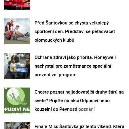
Před Šantovkou se chystá velkolepý
sportovní den. Představí se pětadvacet
olomouckých klubů
Ochrana zdraví jako priorita. Honeywell
nachystal pro zaměstnance speciální
preventivní program
Chcete poznat nejjedovatější druhy štírů na
světě? Přijďte na akci Odpudiví nebo
kouzelní do Pevnosti poznání
Finále Miss Šantovka již tento víkend. Která