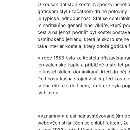
O kousek dál stojí kostel Neposkvrněného
gotickém stylu začátkem druhé poloviny 15
je typická jednoduchost. Stal se centráln
minoritského generálního vikáře, který po
cest a na jehož podnět byl kostel postaven
osmibokého jehlanu, která je skoro stejně 
také interiér kostela, který zdobí gotická
V roce 1653 byla ke kostelu přistavěna r
jeruzalemské kaple a přibližně o sto let p
je kostel sídlem dominikánů, kteří do něj př
Delfínova kašna stojící v ulici před koste
socha dítěte s delfínem, po které byla po
lví hlavou.
Významným a asi nejnavštěvovanějším obje
webových stránkách se chlubí faktem, že 
v roce 1933 a před třemi lety slavilo své