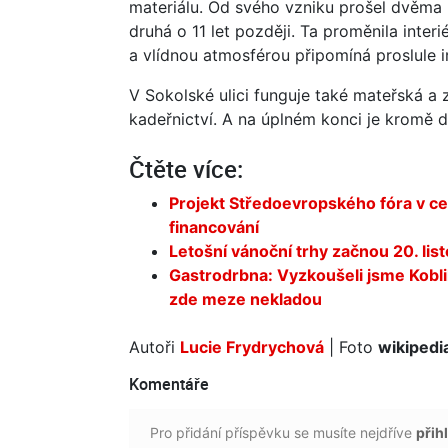
materiálu. Od svého vzniku prošel dvěma 
druhá o 11 let později. Ta proměnila inte
a vlídnou atmosférou připomíná proslule i
V Sokolské ulici funguje také mateřská a 
kadeřnictví. A na úplném konci je kromě 
Čtěte více:
Projekt Středoevropského fóra v ce
financování
Letošní vánoční trhy začnou 20. lis
Gastrodrbna: Vyzkoušeli jsme Kobli
zde meze nekladou
Autoři
Lucie Frydrychová
| Foto
wikipedi
Komentáře
Pro přidání příspěvku se musíte nejdříve
přihl