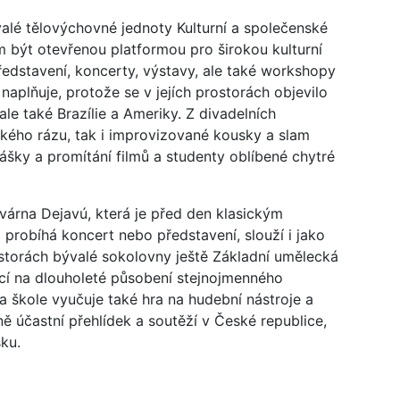
valé tělovýchovné jednoty Kulturní a společenské
m být otevřenou platformou pro širokou kulturní
ředstavení, koncerty, výstavy, ale také workshopy
naplňuje, protože se v jejích prostorách objevilo
le také Brazílie a Ameriky. Z divadelních
ckého rázu, tak i improvizované kousky a slam
ášky a promítání filmů a studenty oblíbené chytré
várna Dejavú, která je před den klasickým
probíhá koncert nebo představení, slouží i jako
ostorách bývalé sokolovny ještě Základní umělecká
ící na dlouholeté působení stejnojmenného
 škole vyučuje také hra na hudební nástroje a
ě účastní přehlídek a soutěží v České republice,
sku.