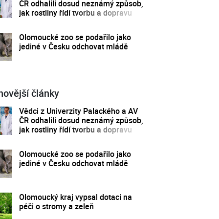
ČR odhalili dosud neznámý způsob,
jak rostliny řídí tvorbu a dopravu
svých hormonů
Olomoucké zoo se podařilo jako
jediné v Česku odchovat mládě
novější články
Vědci z Univerzity Palackého a AV
ČR odhalili dosud neznámý způsob,
jak rostliny řídí tvorbu a dopravu
svých hormonů
Olomoucké zoo se podařilo jako
jediné v Česku odchovat mládě
Olomoucký kraj vypsal dotaci na
péči o stromy a zeleň