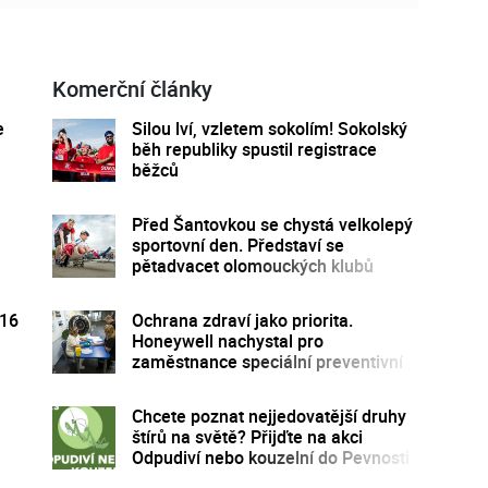
Komerční články
e
Silou lví, vzletem sokolím! Sokolský
běh republiky spustil registrace
běžců
Před Šantovkou se chystá velkolepý
sportovní den. Představí se
pětadvacet olomouckých klubů
016
Ochrana zdraví jako priorita.
Honeywell nachystal pro
zaměstnance speciální preventivní
program
Chcete poznat nejjedovatější druhy
štírů na světě? Přijďte na akci
Odpudiví nebo kouzelní do Pevnosti
poznání