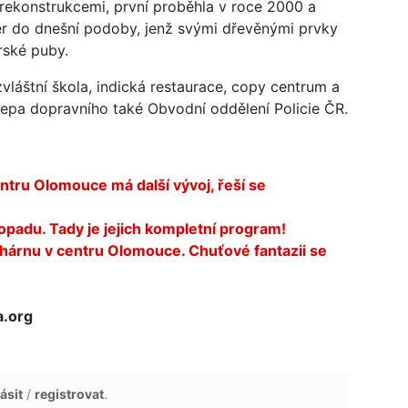
rekonstrukcemi, první proběhla v roce 2000 a
riér do dnešní podoby, jenž svými dřevěnými prvky
rské puby.
zvláštní škola, indická restaurace, copy centrum a
depa dopravního také Obvodní oddělení Policie ČR.
ntru Olomouce má další vývoj, řeší se
topadu. Tady je jejich kompletní program!
hárnu v centru Olomouce. Chuťové fantazii se
a.org
ásit
/
registrovat
.