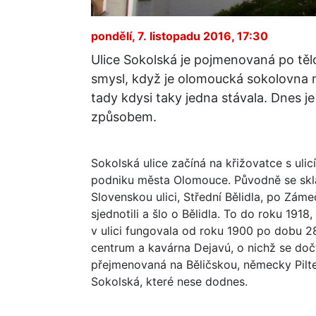
pondělí, 7. listopadu 2016, 17:30
Ulice Sokolská je pojmenovaná po tě
smysl, když je olomoucká sokolovna 
tady kdysi taky jedna stávala. Dnes j
způsobem.
Sokolská ulice začíná na křižovatce s ul
podniku města Olomouce. Původně se sklád
Slovenskou ulici, Střední Bělidla, po Zámeč
sjednotili a šlo o Bělidla. To do roku 191
v ulici fungovala od roku 1900 po dobu 28 
centrum a kavárna Dejavú, o nichž se dočt
přejmenovaná na Běličskou, německy Pilte
Sokolská, které nese dodnes.