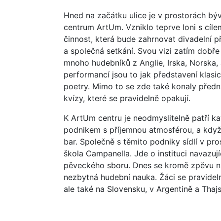
Hned na začátku ulice je v prostorách bý
centrum ArtUm. Vzniklo teprve loni s cíle
činnost, která bude zahrnovat divadelní p
a společná setkání. Svou vizi zatím dobře 
mnoho hudebníků z Anglie, Irska, Norska, a
performancí jsou to jak představení klasi
poetry. Mimo to se zde také konaly předn
kvízy, které se pravidelně opakují.
K ArtUm centru je neodmyslitelně patří ka
podnikem s příjemnou atmosférou, a když 
bar. Společně s těmito podniky sídlí v pr
škola Campanella. Jde o instituci navazuj
pěveckého sboru. Dnes se kromě zpěvu na
nezbytná hudební nauka. Žáci se pravideln
ale také na Slovensku, v Argentině a Thaj