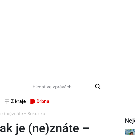
Z kraje
Drbna
je (ne)znáte – Sokolská
Nej
ak je (ne)znáte –