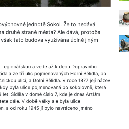
lovýchovné jednotě Sokol. Že to nedává
na druhé straně města? Ale dává, protože
e však tato budova využívána úplně jiným
icí Legionářskou a vede až k depu Dopravního
ala ze tří ulic pojmenovaných Horní Bělidla, po
nickou ulici, a Dolní Bělidla. V roce 1877 její název
8, kdy byla ulice pojmenovaná po sokolovně, která
let. Sídlila v domě číslo 7, kde je dnes ArtUm
ete dále. V době války ale byla ulice
n, a od roku 1945 jí bylo navráceno jméno