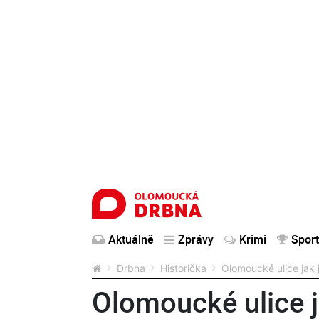
Aktuálně
Zprávy
Krimi
Sport
Drbna
Historička
Olomoucké ulice jak 
Olomoucké ulice j