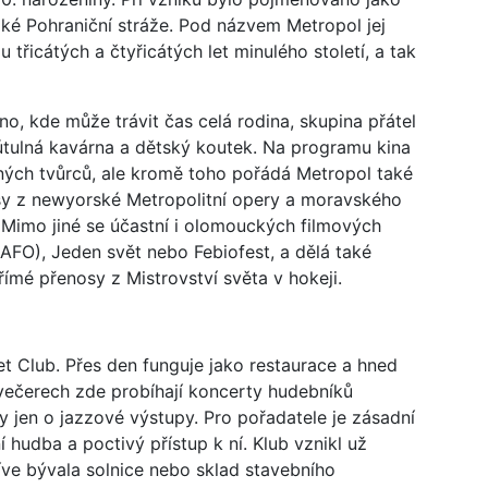
aké Pohraniční stráže. Pod názvem Metropol jej
třicátých a čtyřicátých let minulého století, a tak
no, kde může trávit čas celá rodina, skupina přátel
útulná kavárna a dětský koutek. Na programu kina
ných tvůrců, ale kromě toho pořádá Metropol také
osy z newyorské Metropolitní opery a moravského
u. Mimo jiné se účastní i olomouckých filmových
AFO), Jeden svět nebo Febiofest, a dělá také
římé přenosy z Mistrovství světa v hokeji.
t Club. Přes den funguje jako restaurace a hned
 večerech zde probíhají koncerty hudebníků
y jen o jazzové výstupy. Pro pořadatele je zásadní
í hudba a poctivý přístup k ní. Klub vznikl už
říve bývala solnice nebo sklad stavebního