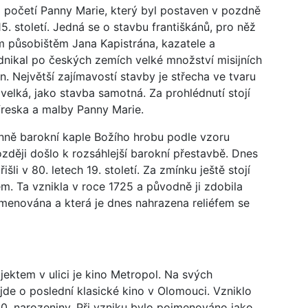
 početí Panny Marie, který byl postaven v pozdně
. století. Jedná se o stavbu františkánů, pro něž
ím působištěm Jana Kapistrána, kazatele a
dnikal po českých zemích velké množství misijních
. Největší zajímavostí stavby je střecha ve tvaru
velká, jako stavba samotná. Za prohlédnutí stojí
 freska a malby Panny Marie.
anně barokní kaple Božího hrobu podle vzoru
ozději došlo k rozsáhlejší barokní přestavbě. Dnes
išli v 80. letech 19. století. Za zmínku ještě stojí
lem. Ta vznikla v roce 1725 a původně ji zdobila
jmenována a která je dnes nahrazena reliéfem se
ktem v ulici je kino Metropol. Na svých
jde o poslední klasické kino v Olomouci. Vzniklo
 80. narozeniny. Při vzniku bylo pojmenováno jako