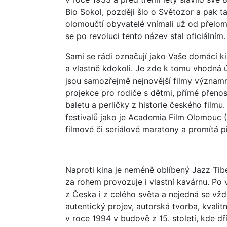
Bio Sokol, později šlo o Světozor a pak t
olomoučtí obyvatelé vnímali už od přelomu 
se po revoluci tento název stal oficiálním.
Sami se rádi označují jako Vaše domácí ki
a vlastně kdokoli. Je zde k tomu vhodná 
jsou samozřejmě nejnovější filmy význam
projekce pro rodiče s dětmi, přímé přen
baletu a perličky z historie českého film
festivalů jako je Academia Film Olomouc (
filmové či seriálové maratony a promítá p
Naproti kina je neméně oblíbený Jazz Tibe
za rohem provozuje i vlastní kavárnu. Po
z Česka i z celého světa a nejedná se vžd
autentický projev, autorská tvorba, kvalitn
v roce 1994 v budově z 15. století, kde d