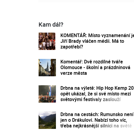
Kam dál?
KOMENTÁŘ: Místo vyznamenání j
Jiří Brady vláčen médii. Má to
zapotřebí?
Komentář: Dvě rozdílné tváře
Olomouce - školní a prázdninová
verze města
Drbna na výletě: Hip Hop Kemp 2
opět ukázal, že si své místo mezi
světovými festivaly zaslouží
Drbna na cestách: Rumunsko není
jen o Drákulovi. Nabízí toho víc,
třeba nejkrásnější silnici na světě