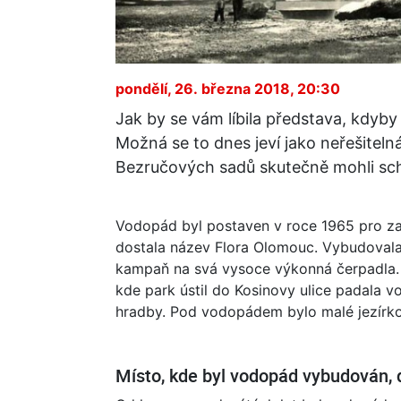
pondělí, 26. března 2018, 20:30
Jak by se vám líbila představa, kdyb
Možná se to dnes jeví jako neřešitelná 
Bezručových sadů skutečně mohli sc
Vodopád byl postaven v roce 1965 pro za
dostala název Flora Olomouc. Vybudovala h
kampaň na svá vysoce výkonná čerpadla.
kde park ústil do Kosinovy ulice padala v
hradby. Pod vodopádem bylo malé jezírko
Místo, kde byl vodopád vybudován,