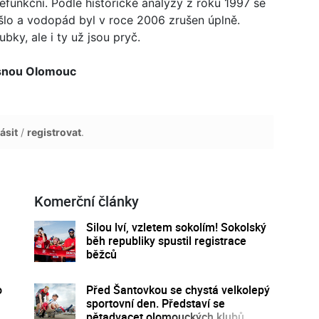
unkční. Podle historické analýzy z roku 1997 se
ošlo a vodopád byl v roce 2006 zrušen úplně.
ky, ale i ty už jsou pryč.
snou Olomouc
ásit
/
registrovat
.
Komerční články
Silou lví, vzletem sokolím! Sokolský
běh republiky spustil registrace
běžců
o
Před Šantovkou se chystá velkolepý
sportovní den. Představí se
pětadvacet olomouckých klubů