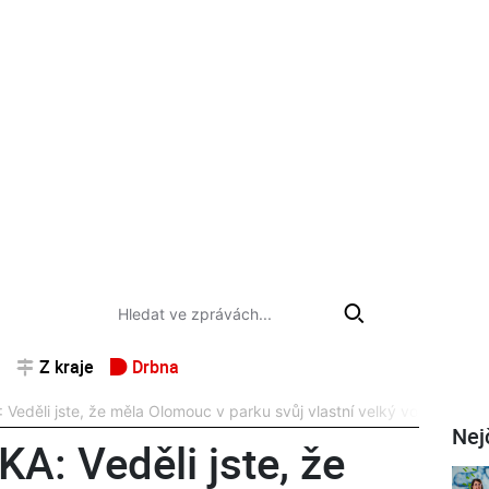
Z kraje
Drbna
eděli jste, že měla Olomouc v parku svůj vlastní velký vodopád?
Nej
: Veděli jste, že