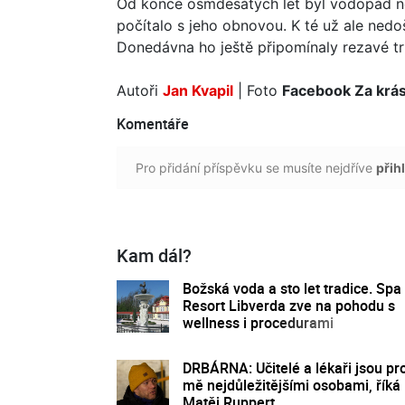
Od konce osmdesátých let byl vodopád nef
počítalo s jeho obnovou. K té už ale ned
Donedávna ho ještě připomínaly rezavé trub
Autoři
Jan Kvapil
| Foto
Facebook Za krá
Komentáře
Pro přidání příspěvku se musíte nejdříve
přihl
Kam dál?
Božská voda a sto let tradice. Spa
Resort Libverda zve na pohodu s
wellness i procedurami
DRBÁRNA: Učitelé a lékaři jsou pr
mě nejdůležitějšími osobami, říká
Matěj Ruppert