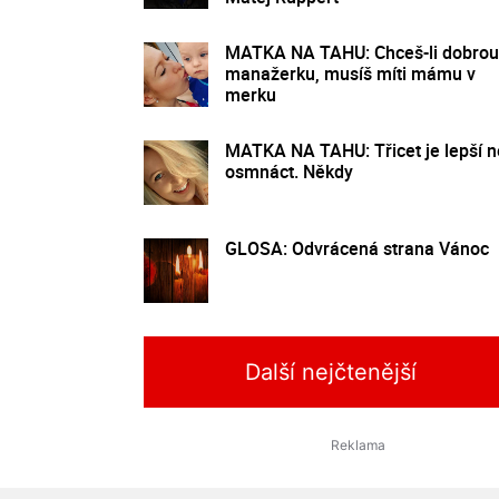
MATKA NA TAHU: Chceš-li dobrou
manažerku, musíš míti mámu v
merku
MATKA NA TAHU: Třicet je lepší n
osmnáct. Někdy
GLOSA: Odvrácená strana Vánoc
Další nejčtenější