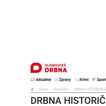
Aktuálně
Zprávy
Krimi
Sport
Drbna
Historička
DRBNA HISTORIČKA: V
DRBNA HISTORIČKA