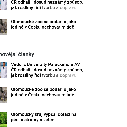
ČR odhalili dosud neznámý způsob,
jak rostliny řídí tvorbu a dopravu
svých hormonů
Olomoucké zoo se podařilo jako
jediné v Česku odchovat mládě
novější články
Vědci z Univerzity Palackého a AV
ČR odhalili dosud neznámý způsob,
jak rostliny řídí tvorbu a dopravu
svých hormonů
Olomoucké zoo se podařilo jako
jediné v Česku odchovat mládě
Olomoucký kraj vypsal dotaci na
péči o stromy a zeleň