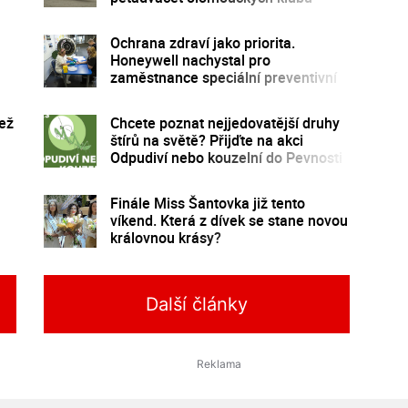
Ochrana zdraví jako priorita.
Honeywell nachystal pro
zaměstnance speciální preventivní
program
ež
Chcete poznat nejjedovatější druhy
štírů na světě? Přijďte na akci
Odpudiví nebo kouzelní do Pevnosti
poznání
Finále Miss Šantovka již tento
víkend. Která z dívek se stane novou
královnou krásy?
Další články