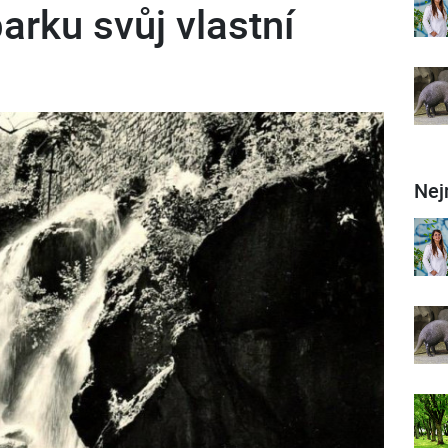
rku svůj vlastní
Nej