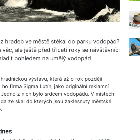
y z hradeb ve městě stékal do parku vodopád?
věc, ale ještě před třiceti roky se návštěvníci
hladit pohledem na umělý vodopád.
hradnickou výstavu, která až o rok později
o firma Sigma Lutín, jako originální reklamní
 Jedno z nich bylo srdcem vodopádu. V místech
oda ze skal do kterých jsou zaklesnuty městské
.
 dnes