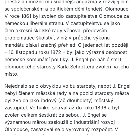
prestiž a umožnil mu snadnější angažmá v rozvíjejícím
se společenském a politickém dění tehdejší Olomouce.
V roce 1861 byl zvolen do zastupitelstva Olomouce za
německou liberální stranu. V zastupitelstvu se jako
člen okresní školské rady věnoval především
problematice školství, v níž v průběhu výkonu
mandátu získal značný přehled. O jedenáct let později
– 16. listopadu roku 1872 – byl jako výrazná osobnost
německé komunální politiky. J. Engel po náhlé smrti
olomouckého starosty Karla Schröttera zvolen na jeho
místo.
Nejednalo se o obvyklou volbu starosty, neboť J. Engel
nebyl členem městské rady a na pozici starosty města
byl zvolen jako řadový (ač dlouholetý) městský
zastupitel. Ve funkci setrval až do roku 1896 a byl
zvolen celkem šestkrát za sebou. J. Engel se
významnou měrou zasloužil o industriální rozvoj
Olomouce, zasazoval se o vyrovnaný rozpočet. V