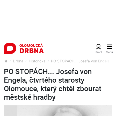
Drbna
Historička
PO STOPÁCH... Josefa von Engela, čtv
PO STOPÁCH... Josefa von
Engela, čtvrtého starosty
Olomouce, který chtěl zbourat
městské hradby