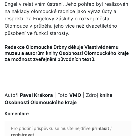
Engel v relativním ústraní. Jeho pohřeb byl realizován
na náklady olomoucké radnice jako výraz úcty a
respektu za Engelovy zásluhy o rozvoj města
Olomouce v průběhu jeho více než dvacetiletého
působení ve funkci starosty.
Redakce Olomoucké Drbny děkuje Vlastivědnému
muzeu a autorům knihy Osobnosti Olomouckého kraje
za možnost zveřejnění původních textů.
Autoři
Pavel Krákora
| Foto
VMO
| Zdroj
kniha
Osobnosti Olomouckého kraje
Komentáře
Pro přidání příspěvku se musíte nejdříve
přihlásit
/
registrovat
.