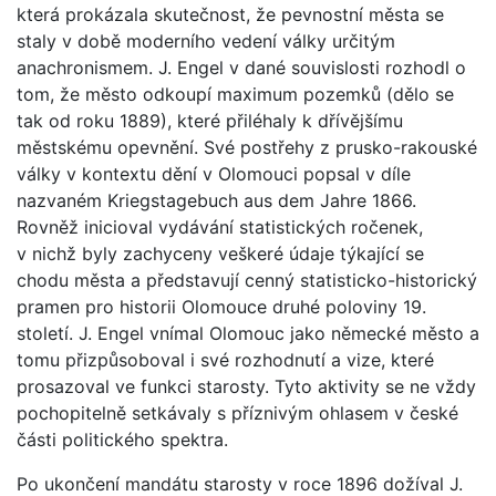
která prokázala skutečnost, že pevnostní města se
staly v době moderního vedení války určitým
anachronismem. J. Engel v dané souvislosti rozhodl o
tom, že město odkoupí maximum pozemků (dělo se
tak od roku 1889), které přiléhaly k dřívějšímu
městskému opevnění. Své postřehy z prusko-rakouské
války v kontextu dění v Olomouci popsal v díle
nazvaném Kriegstagebuch aus dem Jahre 1866.
Rovněž inicioval vydávání statistických ročenek,
v nichž byly zachyceny veškeré údaje týkající se
chodu města a představují cenný statisticko-historický
pramen pro historii Olomouce druhé poloviny 19.
století. J. Engel vnímal Olomouc jako německé město a
tomu přizpůsoboval i své rozhodnutí a vize, které
prosazoval ve funkci starosty. Tyto aktivity se ne vždy
pochopitelně setkávaly s příznivým ohlasem v české
části politického spektra.
Po ukončení mandátu starosty v roce 1896 dožíval J.