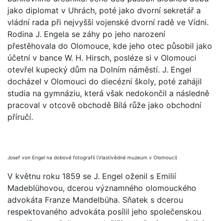
jako diplomat v Uhrách, poté jako dvorní sekretář a
vládní rada při nejvyšší vojenské dvorní radě ve Vídni.
Rodina J. Engela se záhy po jeho narození
přestěhovala do Olomouce, kde jeho otec působil jako
účetní v bance W. H. Hirsch, posléze si v Olomouci
otevřel kupecký dům na Dolním náměstí. J. Engel
docházel v Olomouci do diecézní školy, poté zahájil
studia na gymnáziu, která však nedokončil a následně
pracoval v otcově obchodě Bílá růže jako obchodní
příručí.
Josef von Engel na dobové fotografii (Vlastivědné muzeum v Olomouci)
V květnu roku 1859 se J. Engel oženil s Emilií
Madeblühovou, dcerou významného olomouckého
advokáta Franze Mandelbüha. Sňatek s dcerou
respektovaného advokáta posílil jeho společenskou