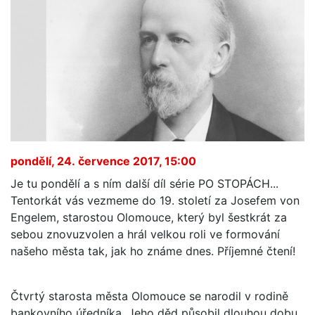
pondělí, 24. července 2017, 15:00
Je tu pondělí a s ním další díl série PO STOPÁCH...
Tentorkát vás vezmeme do 19. století za Josefem von
Engelem, starostou Olomouce, který byl šestkrát za
sebou znovuzvolen a hrál velkou roli ve formování
našeho města tak, jak ho známe dnes. Příjemné čtení!
Čtvrtý starosta města Olomouce se narodil v rodině
bankovního úředníka. Jeho děd působil dlouhou dobu