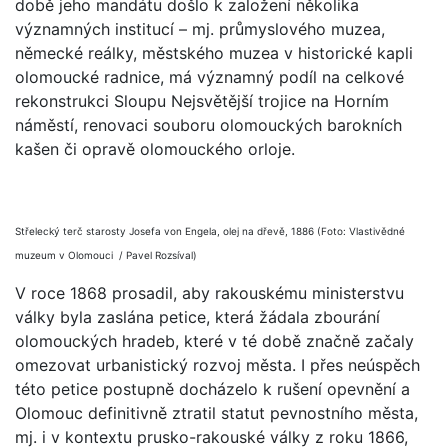
době jeho mandátu došlo k založení několika
významných institucí – mj. průmyslového muzea,
německé reálky, městského muzea v historické kapli
olomoucké radnice, má významný podíl na celkové
rekonstrukci Sloupu Nejsvětější trojice na Horním
náměstí, renovaci souboru olomouckých barokních
kašen či opravě olomouckého orloje.
Střelecký terč starosty Josefa von Engela, olej na dřevě, 1886 (Foto: Vlastivědné
muzeum v Olomouci / Pavel Rozsíval)
V roce 1868 prosadil, aby rakouskému ministerstvu
války byla zaslána petice, která žádala zbourání
olomouckých hradeb, které v té době značně začaly
omezovat urbanistický rozvoj města. I přes neúspěch
této petice postupně docházelo k rušení opevnění a
Olomouc definitivně ztratil statut pevnostního města,
mj. i v kontextu prusko-rakouské války z roku 1866,