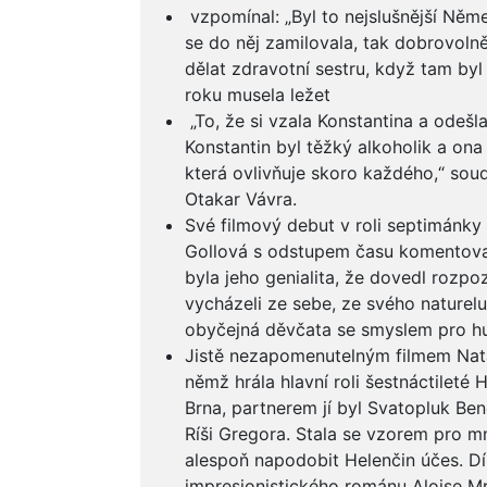
vzpomínal: „Byl to nejslušnější Něme
se do něj zamilovala, tak dobrovolně
dělat zdravotní sestru, když tam byl
roku musela ležet
„To, že si vzala Konstantina a odešla
Konstantin byl těžký alkoholik a ona 
která ovlivňuje skoro každého,“ soudi
Otakar Vávra.
Své filmový debut v roli septimánky 
Gollová s odstupem času komentoval
byla jeho genialita, že dovedl rozp
vycházeli ze sebe, ze svého naturelu.
obyčejná děvčata se smyslem pro hum
Jistě nezapomenutelným filmem Nata
němž hrála hlavní roli šestnáctileté 
Brna, partnerem jí byl Svatopluk Be
Ríši Gregora. Stala se vzorem pro mn
alespoň napodobit Helenčin účes. Dí
impresionistického románu Aloise Mr