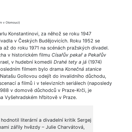
um v Olomouci)
arlu Konstantinovi, za něhož se roku 1947
ivadla v Českých Budějovicích. Roku 1952 se
a až do roku 1971 na scénách pražských divadel.
cha v historickém filmu
Císařův pekař a Pekařův
irael, v hudební komedii
Drahé tety a já
(1974)
m posledním filmem bylo drama
Konečná stanice
y Natašu Gollovou odejít do invalidního důchodu,
scenací a filmů i v televizních seriálech (naposledy
 1988 v domově důchodců v Praze-Krči, je
a Vyšehradském hřbitově v Praze.
dnotil literární a divadelní kritik Sergej
ami zářily hvězdy – Julie Charvátová,