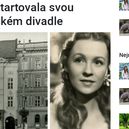
startovala svou
ckém divadle
Nej