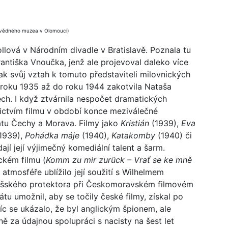
stivědného muzea v Olomouci)
ollová v Národním divadle v Bratislavě. Poznala tu
rantiška Vnoučka, jenž ale projevoval daleko více
ak svůj vztah k tomuto představiteli milovnických
d roku 1935 až do roku 1944 zakotvila Nataša
ch. I když ztvárnila nespočet dramatických
nictvím filmu v období konce meziválečné
átu Čechy a Morava. Filmy jako
Kristián
(1939),
Eva
1939),
Pohádka máje
(1940),
Katakomby
(1940) či
jí její výjimečný komediální talent a šarm.
ckém filmu (
Komm zu mir zurück – Vrať se ke mně
é atmosféře ublížilo její soužití s Wilhelmem
íšského protektora při Českomoravském filmovém
átu umožnil, aby se točily české filmy, získal po
íc se ukázalo, že byl anglickým špionem, ale
ně za údajnou spolupráci s nacisty na šest let