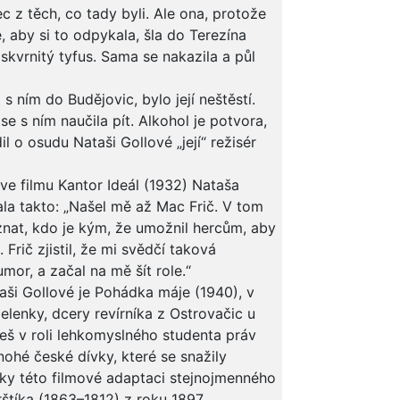
c z těch, co tady byli. Ale ona, protože
, aby si to odpykala, šla do Terezína
 skvrnitý tyfus. Sama se nakazila a půl
 s ním do Budějovic, bylo její neštěstí.
se s ním naučila pít. Alkohol je potvora,
l o osudu Nataši Gollové „její“ režisér
ve filmu Kantor Ideál (1932) Nataša
a takto: „Našel mě až Mac Frič. V tom
oznat, kdo je kým, že umožnil hercům, aby
 Frič zjistil, že mi svědčí taková
or, a začal na mě šít role.“
ši Gollové je Pohádka máje (1940), v
Helenky, dcery revírníka z Ostrovačic u
neš v roli lehkomyslného studenta práv
ohé české dívky, které se snažily
ky této filmové adaptaci stejnojmenného
štíka (1863–1812) z roku 1897