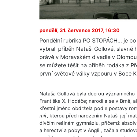
pondělí, 31. července 2017, 16:30
Pondělní rubrika PO STOPÁCH... je po
vybrali příběh Nataši Gollové, slavné
právě v Moravském divadle v Olomouci.
se můžete těšit na příběh rodáka z Př
první světové války vzpouru v Boce K
Nataša Gollová byla dcerou významného 
Františka X. Hodáče; narodila se v Brně, a
křestní jméno obdržela podle postavy ro
mír
, kterou před narozením Nataši její ma
dívčím reálném gymnáziu, přičemž absolvo
a herectví a pobyt v Anglii, začala studov