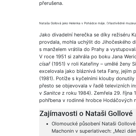
přerušena.
Nataša Gollová jako Helenka v Pohádce máje. (Vlastivědné muze
Jako divadelní herečka se díky režiséru K
provdala, mohla uchýlit do Jihočeského d
s manželem vrátila do Prahy a vystupoval
V roce 1951 si zahrála po boku Jana Weri
císař
(1951) v roli Kateřiny – umělé ženy S
excelovala jako bláznivá teta Fany, její
(1981). Potíže s kyčelními klouby donutil
přesto se objevovala v řadě televizních in
v
Sanitce
z roku 1984). Zemřela 29. října
pohřbena v rodinné hrobce Hodáčových n
Zajímavosti o Nataši Gollové
Olomoucké působení Nataši Gollové ho
Machonin v superlativech: „Mezi dám