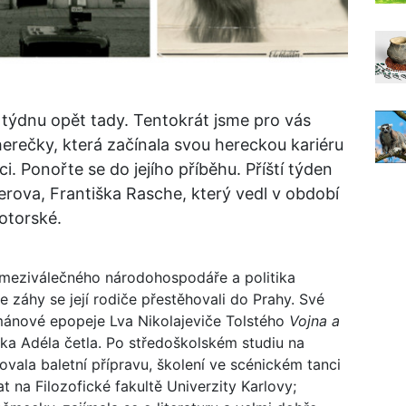
 týdnu opět tady. Tentokrát jsme pro vás
 herečky, která začínala svou hereckou kariéru
 Ponořte se do jejího příběhu. Příští týden
erova, Františka Rasche, který vedl v období
otorské.
meziválečného národohospodáře a politika
le záhy se její rodiče přestěhovali do Prahy. Své
mánové epopeje Lva Nikolajeviče Tolstého
Vojna a
tka Adéla četla. Po středoškolském studiu na
vala baletní přípravu, školení ve scénickém tanci
at na Filozofické fakultě Univerzity Karlovy;