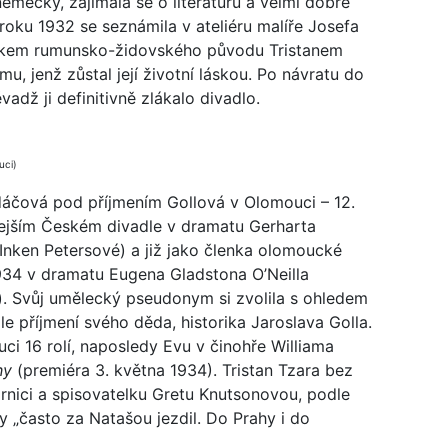
německy, zajímala se o literaturu a velmi dobře
i roku 1932 se seznámila v ateliéru malíře Josefa
ikem rumunsko-židovského původu Tristanem
, jenž zůstal její životní láskou. Po návratu do
vadž ji definitivně zlákalo divadlo.
uci)
dáčová pod příjmením Gollová v Olomouci – 12.
ejším Českém divadle v dramatu Gerharta
 Inken Petersové) a již jako členka olomoucké
1934 v dramatu Eugena Gladstona O’Neilla
n). Svůj umělecký pseudonym si zvolila s ohledem
 příjmení svého děda, historika Jaroslava Golla.
i 16 rolí, naposledy Evu v činohře Williama
hy
(premiéra 3. května 1934). Tristan Tzara bez
nici a spisovatelku Gretu Knutsonovou, podle
„často za Natašou jezdil. Do Prahy i do