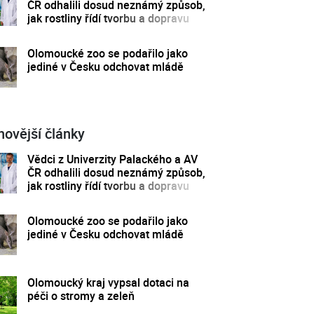
ČR odhalili dosud neznámý způsob,
jak rostliny řídí tvorbu a dopravu
svých hormonů
Olomoucké zoo se podařilo jako
jediné v Česku odchovat mládě
novější články
Vědci z Univerzity Palackého a AV
ČR odhalili dosud neznámý způsob,
jak rostliny řídí tvorbu a dopravu
svých hormonů
Olomoucké zoo se podařilo jako
jediné v Česku odchovat mládě
Olomoucký kraj vypsal dotaci na
péči o stromy a zeleň