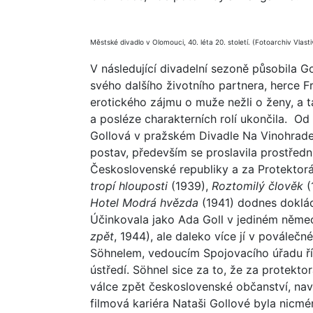
Městské divadlo v Olomouci, 40. léta 20. století. (Fotoarchiv Vla
V následující divadelní sezoně působila G
svého dalšího životního partnera, herce F
erotického zájmu o muže nežli o ženy, a t
a posléze charakterních rolí ukončila. O
Gollová v pražském Divadle Na Vinohrade
postav, především se proslavila prostřed
Československé republiky a za Protektor
tropí hlouposti
(1939),
Roztomilý člověk
(
Hotel Modrá hvězda
(1941) dodnes dokláda
Účinkovala jako Ada Goll v jediném něme
zpět
, 1944), ale daleko více jí v poválečn
Söhnelem, vedoucím Spojovacího úřadu ř
ústředí. Söhnel sice za to, že za protektor
válce zpět československé občanství, nav
filmová kariéra Nataši Gollové byla nicmé