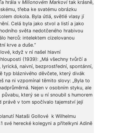
Ta hrála v
Milionovém Markovi
tak krásně,
eskému, třeba ke svatému obrázku
lem dokola. Byla útlá, světlé vlasy jí
ní. Celá byla jako stvol a listí a jako
chodního světa nedotčeného hrabivou
álo herců: intelektem cizelovanou
tní krve a duše.“
lové, když v ní našel hlavní
 hlouposti (1939): „Má všechny tvůrčí a
 lyrická, naivní, bezprostřední, spontánní,
ě typ bláznivého děvčete, který divák
š na ni vzpomínal těmito slovy: „Byla to
 nadprůměrná. Nejen v osobním styku, ale
o půvabu, který se u ní snoubil s humorem
 právě v tom spočívalo tajemství její
planutí Nataši Gollové k Wilhelmu
1 své herecké kolegyni a přítelkyni Adině