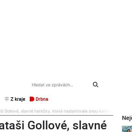
Z kraje
Drbna
 Gollové, slavné herečky, která nastartovala svou kariéru v olomo
Nej
taši Gollové, slavné