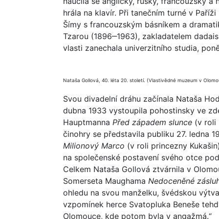
naučila se anglicky, rusky, francouzsky a 
hrála na klavír. Při tanečním turné v Paříž
Šímy s francouzským básníkem a dramat
Tzarou (1896‒1963), zakladatelem dadaismu
vlasti zanechala univerzitního studia, poně
Nataša Gollová, 40. léta 20. století. (Vlastivědné muzeum v Olomo
Svou divadelní dráhu začínala Nataša Ho
dubna 1933 vystoupila pohostinsky ve zd
Hauptmanna
Před západem slunce
(v roli
činohry se představila publiku 27. ledna 
Milionový Marco
(v roli princezny Kukaši
na společenské postavení svého otce podle
Celkem Nataša Gollová ztvárnila v Olomouc
Somerseta Maughama
Nedoceněné záslu
ohledu na svou manželku, švédskou výtvar
vzpomínek herce Svatopluka Beneše tehdy 
Olomouce, kde potom byla v angažmá.“