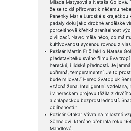
Milada Matysová a Nataša Gollová. 
že se to dá přirovnat k něčemu neb
Panenky Marie Lurdské s kraječkou ko
padaly dolů jako drobné andělské vlně
porcelánově křehká zranitelnost vý
civilizací. Navíc měla něco, co má m
kultivovanost sycenou rovnou z vlas
Režisér Martin Frič řekl o Nataše Gol
představitelku svého filmu Eva tropí
herecké, i lidské přednosti. Je jemná,
upřímná, temperamentní. Je to prost
bude milovat.“ Herec Svatopluk Bene
vzácná žena. Inteligentní, vzdělaná,
i v hereckém projevu těžila z dívčíh
a chlapeckou bezprostředností. Snad
oblíbenosti.“
Režisér Otakar Vávra na milostné vz
Söhnelovi, kterého přebrala roku 194
Mandlové,