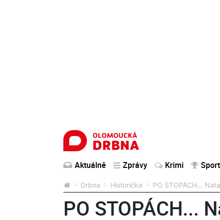
Aktuálně
Zprávy
Krimi
Sport
Drbna
Historička
PO STOPÁCH... Nataši
PO STOPÁCH... Na