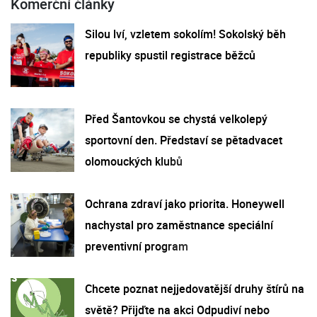
Komerční články
Silou lví, vzletem sokolím! Sokolský běh
republiky spustil registrace běžců
Před Šantovkou se chystá velkolepý
sportovní den. Představí se pětadvacet
olomouckých klubů
Ochrana zdraví jako priorita. Honeywell
nachystal pro zaměstnance speciální
preventivní program
Chcete poznat nejjedovatější druhy štírů na
světě? Přijďte na akci Odpudiví nebo