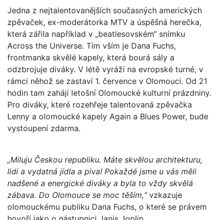
Jedna z nejtalentovanějších současných amerických
zpěvaček, ex-moderátorka MTV a úspěšná herečka,
která zářila například v „beatlesovském“ snímku
Across the Universe. Tím vším je Dana Fuchs,
frontmanka skvělé kapely, která bourá sály a
odzbrojuje diváky. V létě vyráží na evropské turné, v
rámci něhož se zastaví 1. července v Olomouci. Od 21
hodin tam zahájí letošní Olomoucké kulturní prázdniny.
Pro diváky, které rozehřeje talentovaná zpěvačka
Lenny a olomoucké kapely Again a Blues Power, bude
vystoupení zdarma.
„Miluju Českou republiku. Máte skvělou architekturu,
lidi a vydatná jídla a piva! Pokaždé jsme u vás měli
nadšené a energické diváky a byla to vždy skvělá
zábava. Do Olomouce se moc těším,“
vzkazuje
olomouckému publiku Dana Fuchs, o které se právem
hovoří jako o nástupnici Janis Joplin.