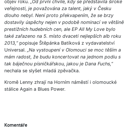
objev roku.
„Od první chvíle, kdy se představila široké
veřejnosti, je považována za talent, jaký v Česku
dlouho nebyl. Není proto překvapením, že se brzy
dostavily úspěchy nejen v podobě nominací ve většině
prestižních hudebních cen, ale EP All My Love bylo
také zařazeno na 5. místo dvaceti nejlepších alb roku
2013,“
popisuje Štěpánka Batíková z vydavatelství
Universal.
„Na vystoupení v Olomouci se moc těším a
mám radost, že budu koncertovat na jednom podiu s
tak báječnou písničkářskou, jakou je Dana Fuchs,“
nechala se slyšet mladá zpěvačka.
Kromě Lenny zhrají na Horním náměstí i olomoucké
stálice Again a Blues Power.
Komentáře