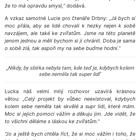
že to má opravdu smysl,“
dodává.
A vzkaz samotné Lucie pro čtenáře Drbny:
„Já bych si
moc přála, aby se lidé chovali k hezky nejen k sobě
navzájem, ale také ke zvířatům. Jsme na této planetě
jenom jednou a měli bychom si ji chránit. Doba je sama
o sobě zlá, tak aspoň my na sebe buďme hodní.“
„
Nikdy, by sbírka nebyla tam, kde teď je, kdybych kolem
sebe neměla tak super lidi
“
Lucka náš velmi milý rozhovor uzavírá krásnou
větou: „
Celý projekt by vůbec neexistoval, kdybych
kolem sebe neměla tak skvělé a supr lidi, které mám.
Moc si jejich pomoci vážím a děkuju jim. Jde vidět, že
to všichni děláme s láskou ke zvířatům.
“
"Jo a ještě bych chtěla říct, že si moc vážím i toho, že