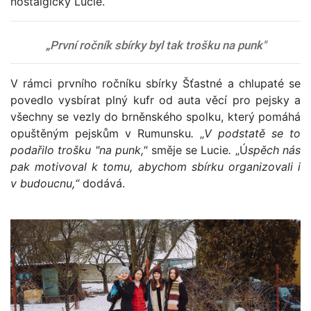
nostalgicky Lucie.
„První ročník sbírky byl tak trošku na punk"
V rámci prvního ročníku sbírky Šťastné a chlupaté se
povedlo vysbírat plný kufr od auta věcí pro pejsky a
všechny se vezly do brněnského spolku, který pomáhá
opuštěným pejskům v Rumunsku
.
„
V podstatě se to
podařilo trošku "na punk,"
směje se Lucie
.
„Ú
spěch nás
pak motivoval k tomu, abychom sbírku organizovali i
v budoucnu,“
dodává.