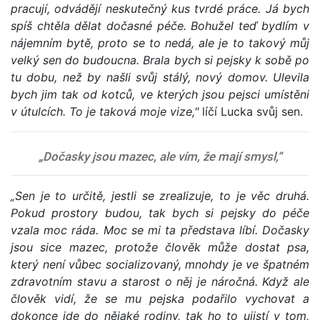
pracují, odvádějí neskutečný kus tvrdé práce. Já bych
spíš chtěla dělat dočasné péče. Bohužel teď bydlím v
nájemním bytě, proto se to nedá, ale je to takový můj
velký sen do budoucna. Brala bych si pejsky k sobě po
tu dobu, než by našli svůj stálý, nový domov. Ulevila
bych jim tak od kotců, ve kterých jsou pejsci umístěni
v útulcích. To je taková moje vize,"
líčí Lucka svůj sen.
„Dočasky jsou mazec, ale vím, že mají smysl,“
„Sen je to určitě, jestli se zrealizuje, to je věc druhá.
Pokud prostory budou, tak bych si pejsky do péče
vzala moc ráda. Moc se mi ta představa líbí. Dočasky
jsou sice mazec, protože člověk může dostat psa,
který není vůbec socializovaný, mnohdy je ve špatném
zdravotním stavu a starost o něj je náročná. Když ale
člověk vidí, že se mu pejska podařilo vychovat a
dokonce jde do nějaké rodiny, tak ho to ujistí v tom,