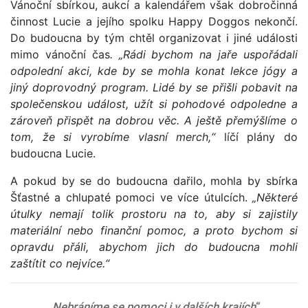
Vánoční sbírkou, aukcí a kalendářem však dobročinná
činnost Lucie a jejího spolku Happy Doggos nekončí.
Do budoucna by tým chtěl organizovat i jiné události
mimo vánoční čas
. „Rádi bychom na jaře uspořádali
odpolední akci, kde by se mohla konat lekce jógy a
jiný doprovodný program. Lidé by se přišli pobavit na
společenskou událost, užít si pohodové odpoledne a
zároveň přispět na dobrou věc. A ještě přemýšlíme o
tom, že si vyrobíme vlasní merch,“
líčí plány do
budoucna Lucie.
A pokud by se do budoucna dařilo, mohla by sbírka
Šťastné a chlupaté pomoci ve více útulcích.
„Některé
útulky nemají tolik prostoru na to, aby si zajistily
materiální nebo finanční pomoc, a proto bychom si
opravdu přáli, abychom jich do budoucna mohli
zaštítit co nejvíce.“
„
Nebráníme se pomoci i v dalších krajích
“