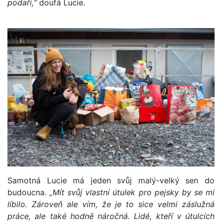
podaří,“
doufá Lucie.
Samotná Lucie má jeden svůj malý-velký sen do
budoucna.
„Mít svůj vlastní útulek pro pejsky by se mi
líbilo. Zároveň ale vím, že je to sice velmi záslužná
práce, ale také hodně náročná. Lidé, kteří v útulcích