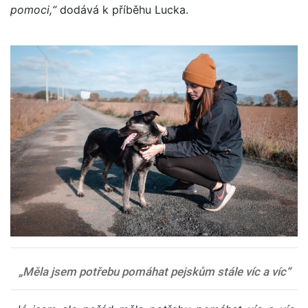
pomoci,“
dodává k příběhu Lucka.
„Měla jsem potřebu pomáhat pejskům stále víc a víc“