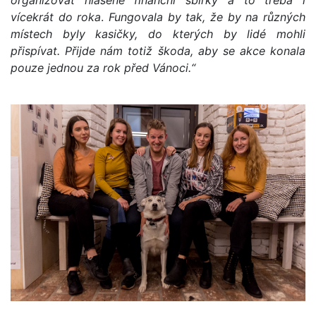
organizovat hlášené finanční sbírky a to třeba i
vícekrát do roka
.
Fungovala by tak, že by na různých
místech byly kasičky, do kterých by lidé mohli
přispívat. Přijde nám totiž škoda, aby se akce konala
pouze jednou za rok před Vánoci.“