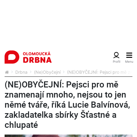
Drbna
(Ne)Obyčejní
(NE)OBYČEJNÍ: Pejsci pro mě znamen
(NE)OBYČEJNÍ: Pejsci pro mě
znamenají mnoho, nejsou to jen
němé tváře, říká Lucie Balvínová,
zakladatelka sbírky Šťastné a
chlupaté