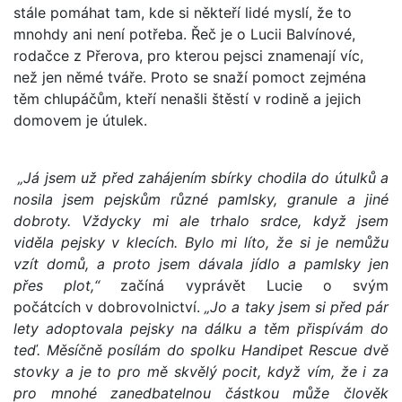
stále pomáhat tam, kde si někteří lidé myslí, že to
mnohdy ani není potřeba. Řeč je o Lucii Balvínové,
rodačce z Přerova, pro kterou pejsci znamenají víc,
než jen němé tváře. Proto se snaží pomoct zejména
těm chlupáčům, kteří nenašli štěstí v rodině a jejich
domovem je útulek.
„Já jsem už před zahájením sbírky chodila do útulků a
nosila jsem pejskům různé pamlsky, granule a jiné
dobroty. Vždycky mi ale trhalo srdce, když jsem
viděla pejsky v klecích. Bylo mi líto, že si je nemůžu
vzít domů, a proto jsem dávala jídlo a pamlsky jen
přes plot,“
začíná vyprávět Lucie o svým
počátcích v dobrovolnictví.
„Jo a taky jsem si před pár
lety adoptovala pejsky na dálku a těm přispívám do
teď. Měsíčně posílám do spolku Handipet Rescue dvě
stovky a je to pro mě skvělý pocit, když vím, že i za
pro mnohé zanedbatelnou částkou může člověk