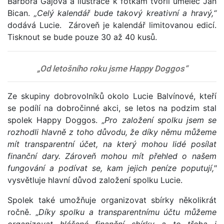
Barbora Gajová a ilustrace k fotkám tvořil umělec Jan
Bican.
„Celý kalendář bude takový kreativní a hravý,“
dodává Lucie.
Zároveň je kalendář limitovanou edicí.
Tisknout se bude pouze 30 až 40 kusů.
„Od letošního roku jsme Happy Doggos“
Ze skupiny dobrovolníků okolo Lucie Balvínové, kteří
se podílí na dobročinné akci, se letos na podzim stal
spolek Happy Doggos. „
Pro založení spolku jsem se
rozhodli hlavně z toho důvodu, že díky němu můžeme
mít transparentní účet, na který mohou lidé posílat
finanční dary. Zároveň mohou mít přehled o našem
fungování a podívat se, kam jejich peníze poputují,"
vysvětluje hlavní důvod založení spolku Lucie.
Spolek také umožňuje organizovat sbírky několikrát
ročně. „
Díky spolku a transparentnímu účtu můžeme