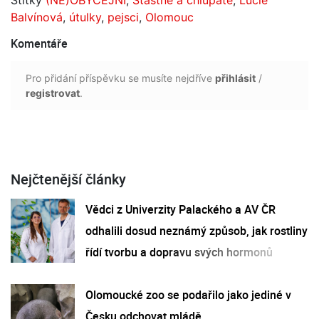
Štítky
(NE)OBYČEJNÍ
,
Šťastné a chlupaté
,
Lucie
Balvínová
,
útulky
,
pejsci
,
Olomouc
Komentáře
Pro přidání příspěvku se musíte nejdříve
přihlásit
/
registrovat
.
Nejčtenější články
Vědci z Univerzity Palackého a AV ČR
odhalili dosud neznámý způsob, jak rostliny
řídí tvorbu a dopravu svých hormonů
Olomoucké zoo se podařilo jako jediné v
Česku odchovat mládě