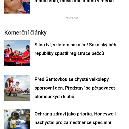
manažerku, musíš míti mámu v merku
Komerční články
Silou lví, vzletem sokolím! Sokolský běh
republiky spustil registrace běžců
Před Šantovkou se chystá velkolepý
sportovní den. Představí se pětadvacet
olomouckých klubů
Ochrana zdraví jako priorita. Honeywell
nachystal pro zaměstnance speciální