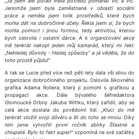
„Já jsem ale pořád měla potřebu pomáhat víc a víc.
Jenomže jsem byla zaměstnaná v oblasti sociální
práce a neměla jsem tolik prostředků, které bych
mohla dát na dobročinné účely. Řekla jsem si, že bych
mohla pomoct i jinou formou, tedy aktivitou, kterou
bych oslovila i ostatní dárce. A k organizování akce
mě tenkrát nakopl jeden můj kamarád, který mi řekl:
„Nehledej důvody - hledej způsoby
“ a já věděla, že do
toho prostě půjdu!"
A tak se Lucie před více než pěti lety dala vší silou do
organizace dobročinného projektu. Oslovila šikovného
grafika Adama Rollera, který ji pomohl s grafikou a
propagací akce. Dále bývalého šéfredaktora
Olomoucké Drbny Jakuba Wittku, který zařídil, aby se
celá akce dostala do povědomí lidí
. „Kluci do mě
tenkrát vložili svoji důvěru a šli do toho se mnou. Díky
nim jsme vytvořili první ročník sbírky Šťastné a
chlupaté. Bylo to fakt super!“
vzpomíná na své začátky