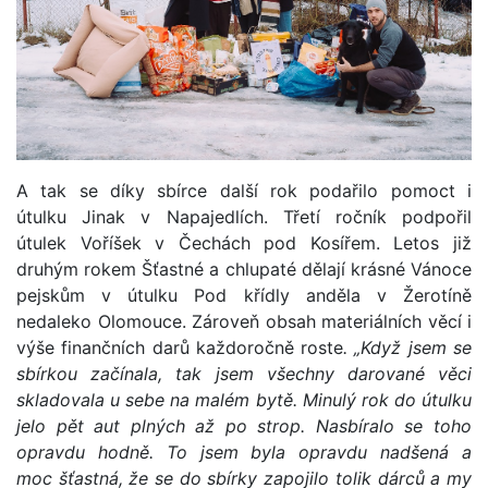
A tak se díky sbírce další rok podařilo pomoct i
útulku Jinak v Napajedlích. Třetí ročník podpořil
útulek Voříšek v Čechách pod Kosířem. Letos již
druhým rokem Šťastné a chlupaté dělají krásné Vánoce
pejskům v útulku Pod křídly anděla v Žerotíně
nedaleko Olomouce. Zároveň obsah materiálních věcí i
výše finančních darů každoročně roste
. „Když jsem se
sbírkou začínala, tak jsem všechny darované věci
skladovala u sebe na malém bytě. Minulý rok do útulku
jelo pět aut plných až po strop. Nasbíralo se toho
opravdu hodně. To jsem byla opravdu nadšená a
moc šťastná, že se do sbírky zapojilo tolik dárců a my