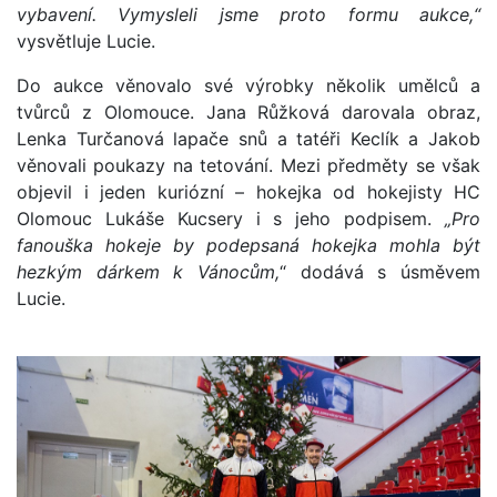
vybavení. Vymysleli jsme proto formu aukce,“
vysvětluje Lucie.
Do aukce věnovalo své výrobky několik umělců a
tvůrců z Olomouce. Jana Růžková darovala obraz,
Lenka Turčanová lapače snů a tatéři Keclík a Jakob
věnovali poukazy na tetování. Mezi předměty se však
objevil i jeden kuriózní – hokejka od hokejisty HC
Olomouc Lukáše Kucsery i s jeho podpisem.
„Pro
fanouška hokeje by podepsaná hokejka mohla být
hezkým dárkem k Vánocům,
“ dodává s úsměvem
Lucie.