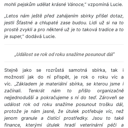
mohli pejskům udělat krásné Vánoce,
“
vzpomíná Lucie.
„Letos nám ještě před zahájením sbirky přišel dotaz,
jestli Šťastné a chlupaté zase budou. Lidi už si na to
prostě zvykli a pro některé už je to taková tradice a to
je super,
“ dodává Lucie.
„Událost se rok od roku snažíme posunout dál"
Stejně jako se rozrůstá samotná sbírka, tak i
možností jak do ní přispět, je rok o roku víc a
víc. „
Základem je materiální sbírka, se kterou jsme i
začínali. Tenkrát nám to přišlo organizačně
nejjednodušší a pokračujeme s ní do teď. Zároveň se
událost rok od roku snažíme posunout trošku dál,
protože je nám jasné, že útulek potřebuje víc, než
jenom granule a čistící prostředky. Jsou to také
finance, kterými útulek hradí veterinární péči a