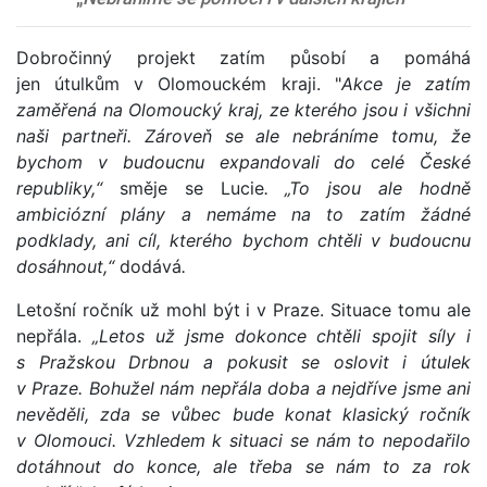
Dobročinný projekt zatím působí a pomáhá
jen útulkům v Olomouckém kraji. "
Akce je zatím
zaměřená na Olomoucký kraj, ze kterého jsou i všichni
naši partneři. Zároveň se ale nebráníme tomu, že
bychom v budoucnu expandovali do celé České
republiky,“
směje se Lucie
. „To jsou ale hodně
ambiciózní plány a nemáme na to zatím žádné
podklady, ani cíl, kterého bychom chtěli v budoucnu
dosáhnout,“
dodává
.
Letošní ročník už mohl být i v Praze. Situace tomu ale
nepřála.
„Letos už jsme dokonce chtěli spojit síly i
s Pražskou Drbnou a pokusit se oslovit i útulek
v Praze. Bohužel nám nepřála doba a nejdříve jsme ani
nevěděli, zda se vůbec bude konat klasický ročník
v Olomouci. Vzhledem k situaci se nám to nepodařilo
dotáhnout do konce, ale třeba se nám to za rok