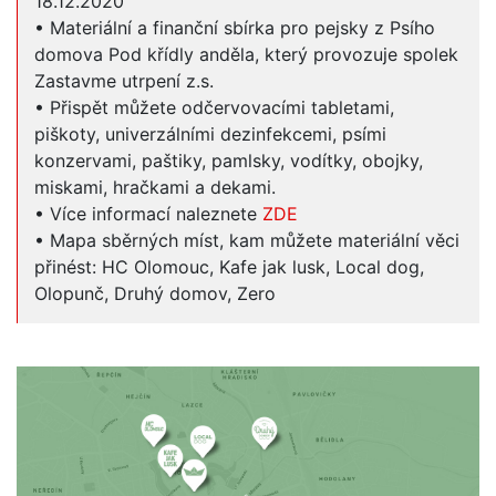
18.12.2020
• Materiální a finanční sbírka pro pejsky z Psího
domova Pod křídly anděla, který provozuje spolek
Zastavme utrpení z.s.
• Přispět můžete odčervovacími tabletami,
piškoty, univerzálními dezinfekcemi, psími
konzervami, paštiky, pamlsky, vodítky, obojky,
miskami, hračkami a dekami.
• Více informací naleznete
ZDE
• Mapa sběrných míst, kam můžete materiální věci
přinést: HC Olomouc, Kafe jak lusk, Local dog,
Olopunč, Druhý domov, Zero