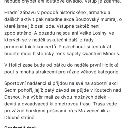
nebude chybět ani loutkové divadlo. Vstup je zdarma.
Hradní zábavu v podobě historického jarmarku a
dalších aktivit pak nabídne akce Bouzovský mumraj, o
které jsme již psali zde. Vstupné taktéž není
zpoplatněno. A pozadu nejsou ani Velké Losiny, ve
kterých se v neděli uskuteční další z řady
promenádních koncertů. Poslechnout si tentokrát
budete moci historický rock kapely Quantum Minoris.
V Holici zase bude od pátku do neděle první Holická
pouť s mnoha atrakcemi pro různé věkové kategorie.
Sportovní nadšenci si přijdou na své na sobotní akci
Sedm pohoří, jejíž pátý závod se půjde v Koutech nad
Desnou. Na výběr mají ze dvou možných délek –
devíti a dvaadvaceti kilometrovou trasu. Trasa vede
převážně horskými pěšinami přes Mravenečník a
Dlouhé stráně.
Ohodnoť článek