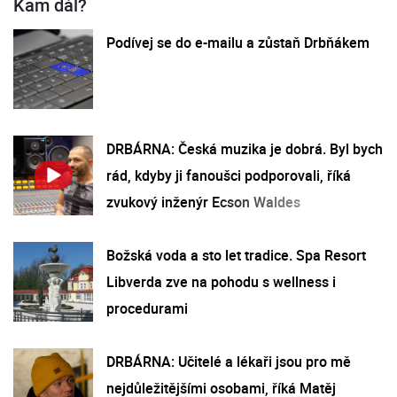
Kam dál?
Podívej se do e-mailu a zůstaň Drbňákem
DRBÁRNA: Česká muzika je dobrá. Byl bych
rád, kdyby ji fanoušci podporovali, říká
zvukový inženýr Ecson Waldes
Božská voda a sto let tradice. Spa Resort
Libverda zve na pohodu s wellness i
procedurami
DRBÁRNA: Učitelé a lékaři jsou pro mě
nejdůležitějšími osobami, říká Matěj