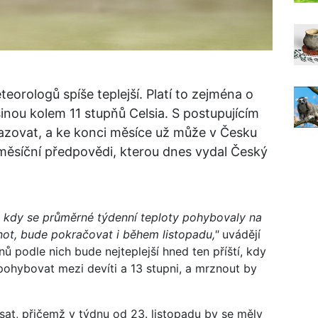
eorologů spíše teplejší. Platí to zejména o
inou kolem 11 stupňů Celsia. S postupujícím
zovat, a ke konci měsíce už může v Česku
 měsíční předpovědi, kterou dnes vydal Český
, kdy se průměrné týdenní teploty pohybovaly na
ot, bude pokračovat i během listopadu,"
uvádějí
ů podle nich bude nejteplejší hned ten příští, kdy
pohybovat mezi devíti a 13 stupni, a mrznout by
sat, přičemž v týdnu od 23. listopadu by se měly