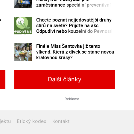
zaměstnance speciální preventivní
program
o
Chcete poznat nejjedovatější druhy
štírů na světě? Přijďte na akci
Odpudiví nebo kouzelní do Pevnosti
poznání
Finále Miss Šantovka již tento
víkend. Která z dívek se stane novou
královnou krásy?
Další články
jektu
Etický kodex
Kontakt