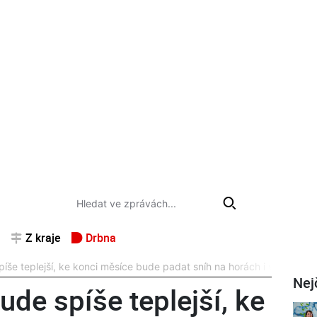
Z kraje
Drbna
píše teplejší, ke konci měsíce bude padat sníh na horách i v nížinách
Nej
ude spíše teplejší, ke