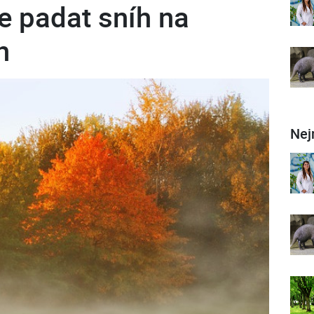
e padat sníh na
h
Nej