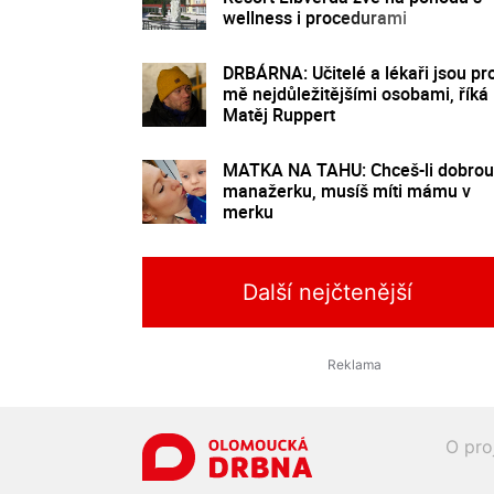
wellness i procedurami
DRBÁRNA: Učitelé a lékaři jsou pr
mě nejdůležitějšími osobami, říká
Matěj Ruppert
MATKA NA TAHU: Chceš-li dobrou
manažerku, musíš míti mámu v
merku
Další nejčtenější
O pro