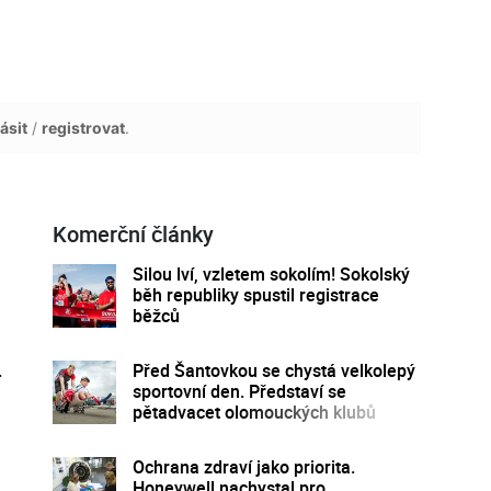
ásit
/
registrovat
.
Komerční články
Silou lví, vzletem sokolím! Sokolský
běh republiky spustil registrace
běžců
.
Před Šantovkou se chystá velkolepý
sportovní den. Představí se
pětadvacet olomouckých klubů
Ochrana zdraví jako priorita.
Honeywell nachystal pro