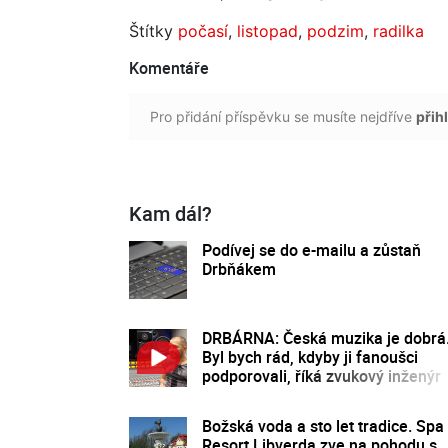
Štítky
počasí
,
listopad
,
podzim
,
radilka
Komentáře
Pro přidání příspěvku se musíte nejdříve
přihl
Kam dál?
Podívej se do e-mailu a zůstaň
Drbňákem
DRBÁRNA: Česká muzika je dobrá
Byl bych rád, kdyby ji fanoušci
podporovali, říká zvukový inženýr
Ecson Waldes
Božská voda a sto let tradice. Spa
Resort Libverda zve na pohodu s