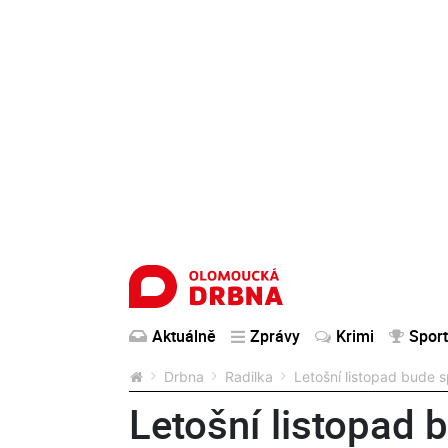
Aktuálně
Zprávy
Krimi
Sport
Drbna
Radilka
Letošní listopad bude s
Letošní listopad b