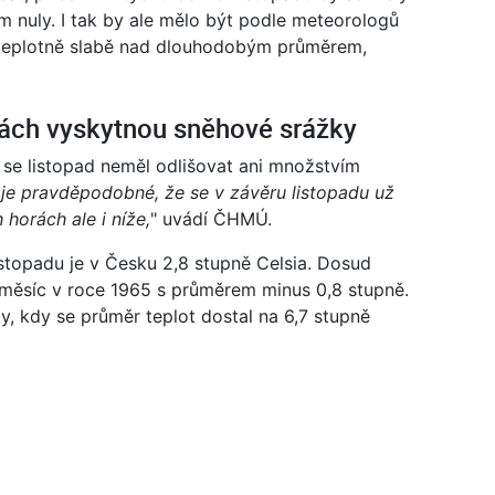
m nuly. I tak by ale mělo být podle meteorologů
k teplotně slabě nad dlouhodobým průměrem,
inách vyskytnou sněhové srážky
se listopad neměl odlišovat ani množstvím
je pravděpodobné, že se v závěru listopadu už
horách ale i níže,
" uvádí ČHMÚ.
istopadu je v Česku 2,8 stupně Celsia. Dosud
í měsíc v roce 1965 s průměrem minus 0,8 stupně.
ty, kdy se průměr teplot dostal na 6,7 stupně