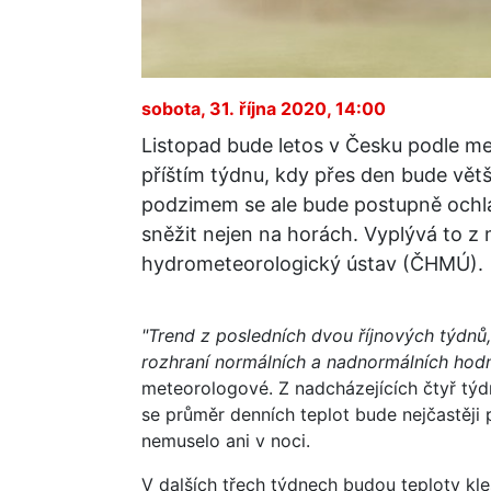
sobota, 31. října 2020, 14:00
Listopad bude letos v Česku podle met
příštím týdnu, kdy přes den bude větš
podzimem se ale bude postupně ochla
sněžit nejen na horách. Vyplývá to z
hydrometeorologický ústav (ČHMÚ).
"Trend z posledních dvou říjnových týdnů
rozhraní normálních a nadnormálních hodn
meteorologové. Z nadcházejících čtyř týdn
se průměr denních teplot bude nejčastěji 
nemuselo ani v noci.
V dalších třech týdnech budou teploty kle