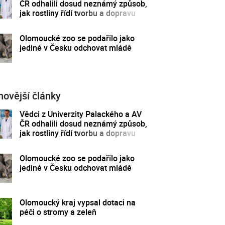
ČR odhalili dosud neznámý způsob,
jak rostliny řídí tvorbu a dopravu
svých hormonů
Olomoucké zoo se podařilo jako
jediné v Česku odchovat mládě
novější články
Vědci z Univerzity Palackého a AV
ČR odhalili dosud neznámý způsob,
jak rostliny řídí tvorbu a dopravu
svých hormonů
Olomoucké zoo se podařilo jako
jediné v Česku odchovat mládě
Olomoucký kraj vypsal dotaci na
péči o stromy a zeleň