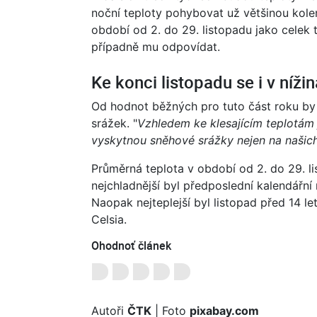
noční teploty pohybovat už většinou kole
období od 2. do 29. listopadu jako cele
případně mu odpovídat.
Ke konci listopadu se i v níž
Od hodnot běžných pro tuto část roku by 
srážek. "
Vzhledem ke klesajícím teplotám 
vyskytnou sněhové srážky nejen na našich 
Průměrná teplota v období od 2. do 29. l
nejchladnější byl předposlední kalendářn
Naopak nejteplejší byl listopad před 14 le
Celsia.
Ohodnoť článek
Autoři
ČTK
| Foto
pixabay.com