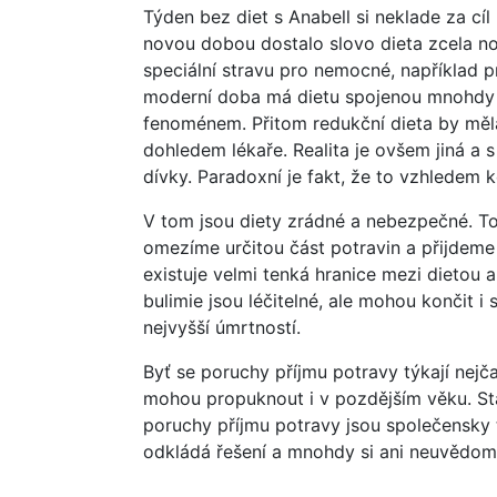
Týden bez diet s Anabell si neklade za cí
novou dobou dostalo slovo dieta zcela 
speciální stravu pro nemocné, například p
moderní doba má dietu spojenou mnohdy je
fenoménem. Přitom redukční dieta by měla
dohledem lékaře. Realita je ovšem jiná a 
dívky. Paradoxní je fakt, že to vzhledem 
V tom jsou diety zrádné a nebezpečné. T
omezíme určitou část potravin a přijdeme 
existuje velmi tenká hranice mezi dietou 
bulimie jsou léčitelné, ale mohou končit 
nejvyšší úmrtností.
Byť se poruchy příjmu potravy týkají nejč
mohou propuknout i v pozdějším věku. Stat
poruchy příjmu potravy jsou společensky 
odkládá řešení a mnohdy si ani neuvědom