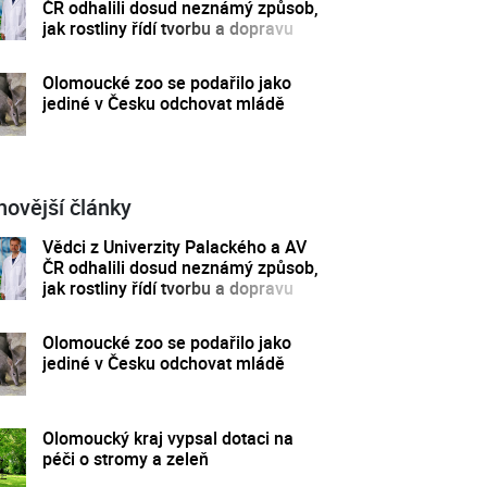
ČR odhalili dosud neznámý způsob,
jak rostliny řídí tvorbu a dopravu
svých hormonů
Olomoucké zoo se podařilo jako
jediné v Česku odchovat mládě
novější články
Vědci z Univerzity Palackého a AV
ČR odhalili dosud neznámý způsob,
jak rostliny řídí tvorbu a dopravu
svých hormonů
Olomoucké zoo se podařilo jako
jediné v Česku odchovat mládě
Olomoucký kraj vypsal dotaci na
péči o stromy a zeleň