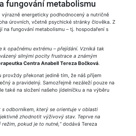
 na fungování metabolismu
sto výrazně energeticky podhodnocený a nutričně
oha úrovních, včetně psychické stránky člověka. Z
 na fungování metabolismu – tj. hospodaření s
de k opačnému extrému – přejídání. Vzniká tak
ovázený silnými pocity frustrace a známým
terapeutka Centra Anabell Tereza Bočková
.
 provždy překonat jedině tím, že náš příjem
tečný a pravidelný. Samozřejmě nezáleží pouze na
le také na složení našeho jídelníčku a na výběru
s odborníkem, který se orientuje v oblasti
jektivně zhodnotit výživový stav. Teprve na
 režim, pokud je to nutné,“
dodává Tereza