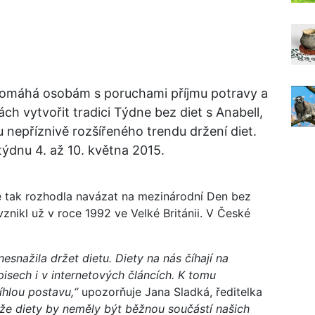
pomáhá osobám s poruchami příjmu potravy a
ch vytvořit tradici Týdne bez diet s Anabell,
 nepříznivě rozšířeného trendu držení diet.
 týdnu 4. až 10. května 2015.
 tak rozhodla navázat na mezinárodní Den bez
vznikl už v roce 1992 ve Velké Británii. V České
snažila držet dietu. Diety na nás číhají na
isech i v internetových článcích. K tomu
íhlou postavu,“
upozorňuje Jana Sladká, ředitelka
že diety by neměly být běžnou součástí našich