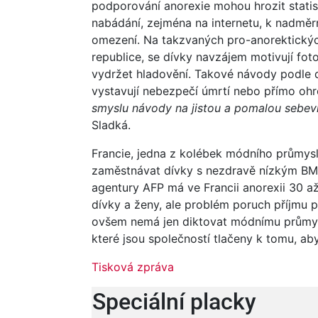
podporování anorexie mohou hrozit statis
nabádání, zejména na internetu, k nadměr
omezení. Na takzvaných pro-anorektických
republice, se dívky navzájem motivují fot
vydržet hladovění. Takové návody podle 
vystavují nebezpečí úmrtí nebo přímo ohro
smyslu návody na jistou a pomalou sebev
Sladká.
Francie, jedna z kolébek módního průmysl
zaměstnávat dívky s nezdravě nízkým BMI 
agentury AFP má ve Francii anorexii 30 až 
dívky a ženy, ale problém poruch příjmu 
ovšem nemá jen diktovat módnímu průmyslu
které jsou společností tlačeny k tomu, aby 
Tisková zpráva
Speciální placky