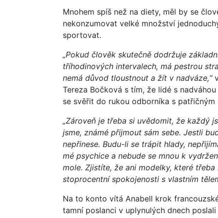
Mnohem spíš než na diety, měl by se člově
nekonzumovat velké množství jednoduchých
sportovat.
„Pokud člověk skutečně dodržuje základní
tříhodinových intervalech, má pestrou str
nemá důvod tloustnout a žít v nadváze,“
v
Tereza Bočková s tím, že lidé s nadváhou 
se svěřit do rukou odborníka s patřičným
„Zároveň je třeba si uvědomit, že každý j
jsme, známé přijmout sám sebe. Jestli budu
nepřinese. Budu-li se trápit hlady, nepřij
mé psychice a nebude se mnou k vydržení
mole. Zjistíte, že ani modelky, které třeb
stoprocentní spokojenosti s vlastním těle
Na to konto vítá Anabell krok francouzské 
tamní poslanci v uplynulých dnech poslal