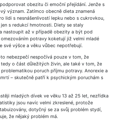
l podporovat obezitu či emoční přejídání. Jenže s
nový význam. Zatímco obecně dieta znamená
ro lidi s nesnášenlivostí lepku nebo s cukrovkou,
n s redukcí hmotnosti. Diety se staly
 nastoupit až v případě obezity a být pod
s omezováním potravy koketují již velmi mladé
ke své výšce a věku vůbec nepotřebují.
oto nebezpečí nespočívá pouze v tom, že
tedy o část důležitých živin, ale také v tom, že
a problematikou poruch příjmu potravy. Anorexie a
i smrtí – skutečně patří k psychickým poruchám s
astěji mladých dívek ve věku 13 až 25 let, nezřídka
istiky jsou navíc velmi zkreslené, protože
tabuizovány, dotyčný se za svůj problém stydí,
uje, že nějaký problém má.