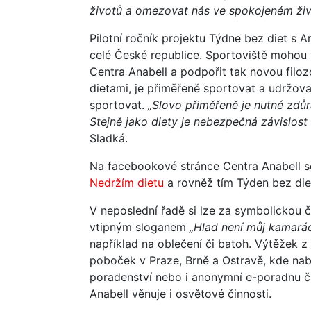
životů a omezovat nás ve spokojeném ži
Pilotní ročník projektu Týdne bez diet s 
celé České republice. Sportoviště mohou 
Centra Anabell a podpořit tak novou filozof
dietami, je přiměřeně sportovat a udržova
sportovat.
„Slovo přiměřeně je nutné zdůr
Stejně jako diety je nebezpečná závislost
Sladká.
Na facebookové stránce Centra Anabell 
Nedržím dietu
a rovněž tím Týden bez diet
V neposlední řadě si lze za symbolickou 
vtipným sloganem
„Hlad není můj kamarád
například na oblečení či batoh. Výtěžek 
poboček v Praze, Brně a Ostravě, kde nabí
poradenství nebo i anonymní e-poradnu č
Anabell věnuje i osvětové činnosti.