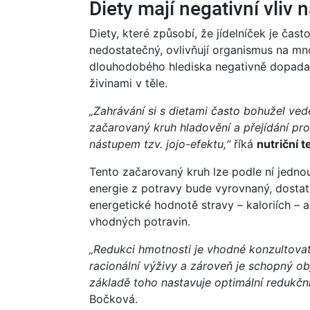
Diety mají negativní vliv
Diety, které způsobí, že jídelníček je ča
nedostatečný, ovlivňují organismus na mn
dlouhodobého hlediska negativně dopadají
živinami v těle.
„Zahrávání si s dietami často bohužel ve
začarovaný kruh hladovění a přejídání pr
nástupem tzv. jojo-efektu,“
říká
nutriční 
Tento začarovaný kruh lze podle ní jednou
energie z potravy bude vyrovnaný, dosta
energetické hodnotě stravy – kaloriích – a
vhodných potravin.
„Redukci hmotnosti je vhodné konzultovat 
racionální výživy a zároveň je schopný ob
základě toho nastavuje optimální redukční
Bočková.