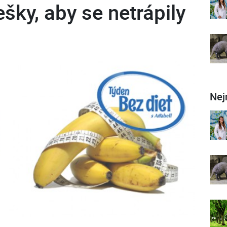
šky, aby se netrápily
Nej