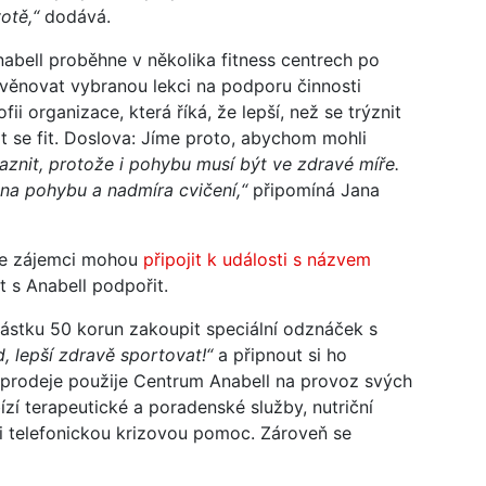
votě,“
dodává.
Anabell proběhne v několika fitness centrech po
věnovat vybranou lekci na podporu činnosti
ii organizace, která říká, že lepší, než se trýznit
t se fit. Doslova: Jíme proto, abychom mohli
aznit, protože i pohybu musí být ve zdravé míře.
 na pohybu a nadmíra cvičení,“
připomíná Jana
se zájemci mohou
připojit k události s názvem
 s Anabell podpořit.
částku 50 korun zakoupit speciální odznáček s
, lepší zdravě sportovat!“
a připnout si ho
z prodeje použije Centrum Anabell na provoz svých
zí terapeutické a poradenské služby, nutriční
i telefonickou krizovou pomoc. Zároveň se