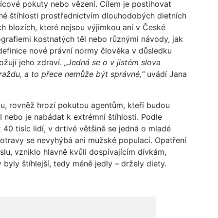
ícové pokuty nebo vězení. Cílem je postihovat
né štíhlosti prostřednictvím dlouhodobých dietních
 blozích, které nejsou výjimkou ani v České
ografiemi kostnatých těl nebo různými návody, jak
definice nové právní normy člověka v důsledku
žují jeho zdraví.
„Jedná se o v jistém slova
raždu, a to přece nemůže být správné,“
uvádí Jana
u, rovněž hrozí pokutou agentům, kteří budou
nebo je nabádat k extrémní štíhlosti. Podle
40 tisíc lidí, v drtivé většině se jedná o mladé
potravy se nevyhýbá ani mužské populaci. Opatření
, vzniklo hlavně kvůli dospívajícím dívkám,
byly štíhlejší, tedy méně jedly – držely diety.