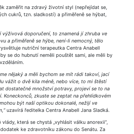
k zaměřit na zdravý životní styl (nepřejídat se,
 cukrů, tzn. sladkostí) a přiměřeně se hýbat,
 výživová doporučení, to znamená jí zhruba ve
avu a přiměřeně se hýbe, není-li nemocný, tělo
ysvětluje nutriční terapeutka Centra Anabell
by se do hubnutí neměli pouštět sami, ale měli by
 vzděláním.
sme nějaký a měli bychom se mít rádi takoví, jací
 vážit o dvě kila méně, nebo více, to mi štěstí
ímat dostatečné množství potravy, projeví se to na
. Koneckonců, zkuste se zeptat na přehlídkovém
a mohou být naší optikou dokonalé, nežijí ve
m,“
uzavírá ředitelka Centra Anabell Jana Sladká.
vlády, která se chystá „vyhlásit válku anorexii“,
i dodatek ke zdravotníku zákonu do Senátu. Za