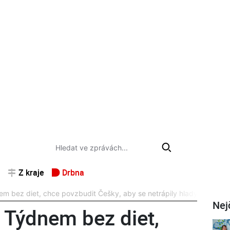
Z kraje
Drbna
nem bez diet, chce povzbudit Češky, aby se netrápily hlady
Nej
s Týdnem bez diet,