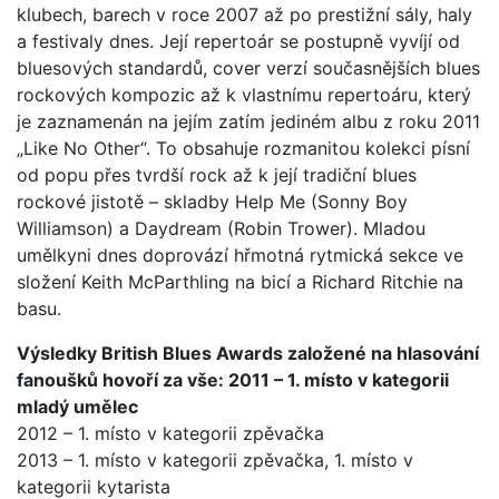
klubech, barech v roce 2007 až po prestižní sály, haly
a festivaly dnes. Její repertoár se postupně vyvíjí od
bluesových standardů, cover verzí současnějších blues
rockových kompozic až k vlastnímu repertoáru, který
je zaznamenán na jejím zatím jediném albu z roku 2011
„Like No Other“. To obsahuje rozmanitou kolekci písní
od popu přes tvrdší rock až k její tradiční blues
rockové jistotě – skladby Help Me (Sonny Boy
Williamson) a Daydream (Robin Trower). Mladou
umělkyni dnes doprovází hřmotná rytmická sekce ve
složení Keith McParthling na bicí a Richard Ritchie na
basu.
Výsledky British Blues Awards založené na hlasování
fanoušků hovoří za vše: 2011 – 1. místo v kategorii
mladý umělec
2012 – 1. místo v kategorii zpěvačka
2013 – 1. místo v kategorii zpěvačka, 1. místo v
kategorii kytarista