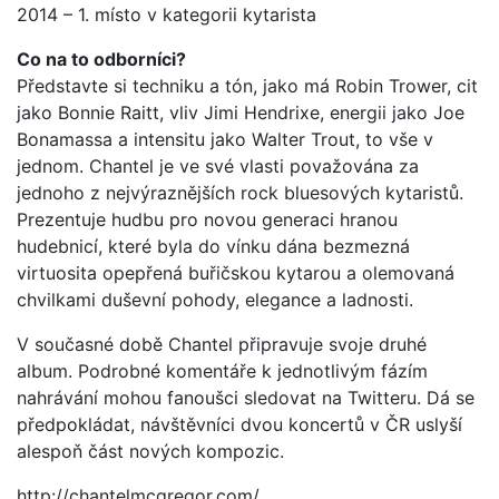
2014 – 1. místo v kategorii kytarista
Co na to odborníci?
Představte si techniku a tón, jako má Robin Trower, cit
jako Bonnie Raitt, vliv Jimi Hendrixe, energii jako Joe
Bonamassa a intensitu jako Walter Trout, to vše v
jednom. Chantel je ve své vlasti považována za
jednoho z nejvýraznějších rock bluesových kytaristů.
Prezentuje hudbu pro novou generaci hranou
hudebnicí, které byla do vínku dána bezmezná
virtuosita opepřená buřičskou kytarou a olemovaná
chvilkami duševní pohody, elegance a ladnosti.
V současné době Chantel připravuje svoje druhé
album. Podrobné komentáře k jednotlivým fázím
nahrávání mohou fanoušci sledovat na Twitteru. Dá se
předpokládat, návštěvníci dvou koncertů v ČR uslyší
alespoň část nových kompozic.
http://chantelmcgregor.com/