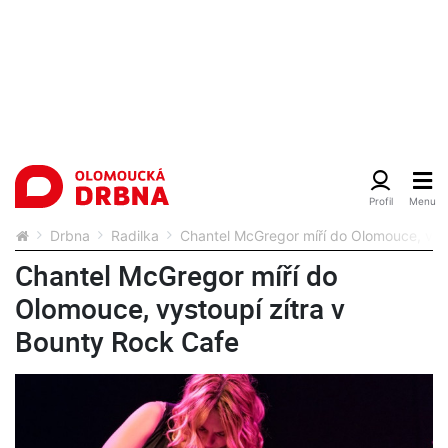
Drbna
Radilka
Chantel McGregor míří do Olomouce, vys
Chantel McGregor míří do
Olomouce, vystoupí zítra v
Bounty Rock Cafe