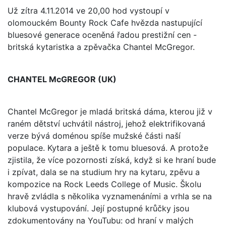
Už zítra 4.11.2014 ve 20,00 hod vystoupí v
olomouckém Bounty Rock Cafe hvězda nastupující
bluesové generace oceněná řadou prestižní cen -
britská kytaristka a zpěvačka Chantel McGregor.
CHANTEL McGREGOR (UK)
Chantel McGregor je mladá britská dáma, kterou již v
raném dětství uchvátil nástroj, jehož elektrifikovaná
verze bývá doménou spíše mužské části naší
populace. Kytara a ještě k tomu bluesová. A protože
zjistila, že více pozornosti získá, když si ke hraní bude
i zpívat, dala se na studium hry na kytaru, zpěvu a
kompozice na Rock Leeds College of Music. Školu
hravě zvládla s několika vyznamenáními a vrhla se na
klubová vystupování. Její postupné krůčky jsou
zdokumentovány na YouTubu: od hraní v malých