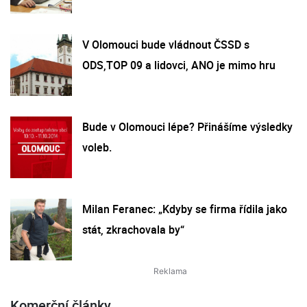
V Olomouci bude vládnout ČSSD s
ODS,TOP 09 a lidovci, ANO je mimo hru
Bude v Olomouci lépe? Přinášíme výsledky
voleb.
Milan Feranec: „Kdyby se firma řídila jako
stát, zkrachovala by“
Komerční články