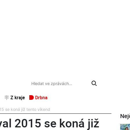
Z kraje
Drbna
5 se koná již tento víkend
Nej
al 2015 se koná již