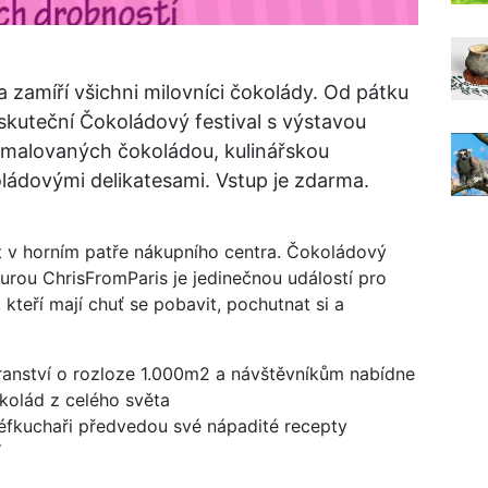
 zamíří všichni milovníci čokolády. Od pátku
skuteční Čokoládový festival s výstavou
ů malovaných čokoládou, kulinářskou
oládovými delikatesami. Vstup je zdarma.
t v horním patře nákupního centra. Čokoládový
urou ChrisFromParis je jedinečnou událostí pro
kteří mají chuť se pobavit, pochutnat si a
ranství o rozloze 1.000m2 a návštěvníkům nabídne
okolád z celého světa
 šéfkuchaři předvedou své nápadité recepty
í