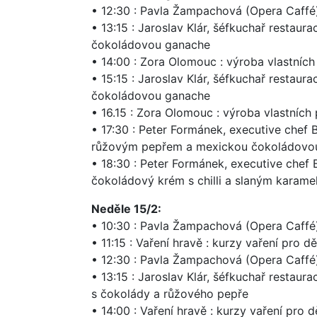
• 12:30 : Pavla Žampachová (Opera Caffé)
• 13:15 : Jaroslav Klár, šéfkuchař restau
čokoládovou ganache
• 14:00 : Zora Olomouc : výroba vlastních
• 15:15 : Jaroslav Klár, šéfkuchař restau
čokoládovou ganache
• 16.15 : Zora Olomouc : výroba vlastních 
• 17:30 : Peter Formánek, executive chef 
růžovým pepřem a mexickou čokoládovo
• 18:30 : Peter Formánek, executive che
čokoládový krém s chilli a slaným karam
Neděle 15/2:
• 10:30 : Pavla Žampachová (Opera Caffé)
• 11:15 : Vaření hravě : kurzy vaření pro d
• 12:30 : Pavla Žampachová (Opera Caffé)
• 13:15 : Jaroslav Klár, šéfkuchař restau
s čokolády a růžového pepře
• 14:00 : Vaření hravě : kurzy vaření pro d