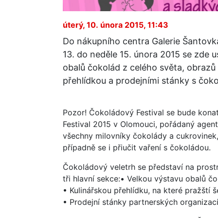
úterý, 10. února 2015, 11:43
Do nákupního centra Galerie Šantovka
13. do neděle 15. února 2015 se zde u
obalů čokolád z celého světa, obraz
přehlídkou a prodejními stánky s čok
Pozor! Čokoládový Festival se bude kona
Festival 2015 v Olomouci, pořádaný agent
všechny milovníky čokolády a cukrovinek, 
případně se i přiučit vaření s čokoládou.
Čokoládový veletrh se představí na prost
tři hlavní sekce:• Velkou výstavu obalů č
• Kulinářskou přehlídku, na které pražští
• Prodejní stánky partnerských organizac