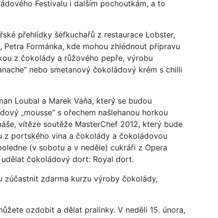
ládového Festivalu i dalším pochoutkám, a to
ářské přehlídky šéfkuchařů z restaurace Lobster,
a, Petra Formánka, kde mohou zhlédnout přípravu
čkou z čokolády a růžového pepře, výrobu
nache“ nebo smetanový čokoládový krém s chilli
man Loubal a Marek Váňa, který se budou
ládový „mousse“ s ořechem našlehanou horkou
náše, vítěze soutěže MasterChef 2012, který bude
u z portského vina a čokolády a čokoládovou
oledne (v sobotu a v neděle) cukráři z Opera
udělat čokoládový dort: Royal dort.
 zúčastnit zdarma kurzu výroby čokolády,
ete ozdobit a dělat pralinky. V neděli 15. února,