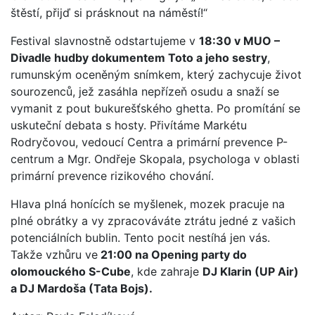
štěstí, přijď si prásknout na náměstí!“
Festival slavnostně odstartujeme v
18:30 v MUO –
Divadle hudby dokumentem Toto a jeho sestry
,
rumunským oceněným snímkem, který zachycuje život
sourozenců, jež zasáhla nepřízeň osudu a snaží se
vymanit z pout bukurešťského ghetta. Po promítání se
uskuteční debata s hosty. Přivítáme Markétu
Rodryčovou, vedoucí Centra a primární prevence P-
centrum a Mgr. Ondřeje Skopala, psychologa v oblasti
primární prevence rizikového chování.
Hlava plná honících se myšlenek, mozek pracuje na
plné obrátky a vy zpracováváte ztrátu jedné z vašich
potenciálních bublin. Tento pocit nestíhá jen vás.
Takže vzhůru ve
21:00 na Opening party do
olomouckého S-Cube
, kde zahraje
DJ Klarin (UP Air)
a DJ Mardoša (Tata Bojs).