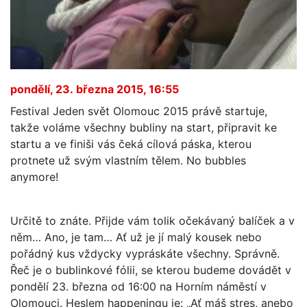
pondělí, 23. března 2015, 16:55
Festival Jeden svět Olomouc 2015 právě startuje,
takže voláme všechny bubliny na start, připravit ke
startu a ve finiši vás čeká cílová páska, kterou
protnete už svým vlastním tělem. No bubbles
anymore!
Určitě to znáte. Přijde vám tolik očekávaný balíček a v
něm… Ano, je tam… Ať už je jí malý kousek nebo
pořádný kus vždycky vypráskáte všechny. Správně.
Řeč je o bublinkové fólii, se kterou budeme dovádět v
pondělí 23. března od 16:00 na Horním náměstí v
Olomouci. Heslem happeningu je: „Ať máš stres, anebo