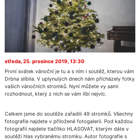
středa, 25. prosince 2019, 13:30
První svátek vánoční je tu a s ním i soutěž, kterou vám
Drbna slíbila. V uplynulých dnech nám přicházely fotky
vašich vánočních stromků. Nyní můžete vy sami
rozhodnout, který z nich se vám líbí nejvíc.
Celkem jsme do soutěže zařadili 49 stromků. Všechny
fotografie najdete v přiložené fotogalerii. Pod každou
fotografií najdete tlačítko HLASOVAT, kterým dáte v
soutěži hlas vybranému stromku. Autor fotografie s