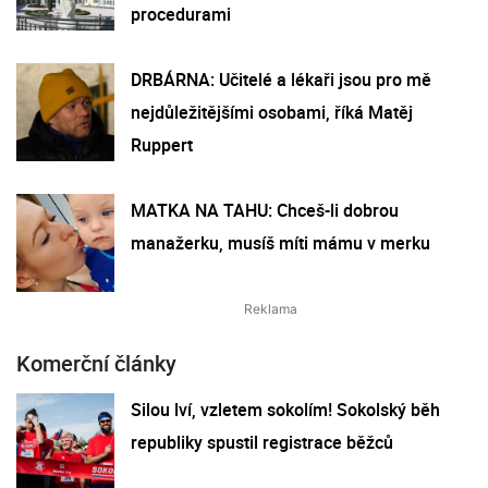
procedurami
DRBÁRNA: Učitelé a lékaři jsou pro mě
nejdůležitějšími osobami, říká Matěj
Ruppert
MATKA NA TAHU: Chceš-li dobrou
manažerku, musíš míti mámu v merku
Komerční články
Silou lví, vzletem sokolím! Sokolský běh
republiky spustil registrace běžců