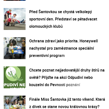
Před Šantovkou se chystá velkolepý
sportovní den. Představí se pětadvacet
olomouckých klubů
Ochrana zdraví jako priorita. Honeywell
nachystal pro zaměstnance speciální
preventivní program
Chcete poznat nejjedovatější druhy štírů na
světě? Přijďte na akci Odpudiví nebo
kouzelní do Pevnosti poznání
Finále Miss Šantovka již tento víkend. Která
z dívek se stane novou královnou krásy?