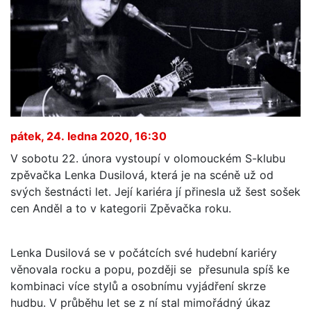
pátek, 24. ledna 2020, 16:30
V sobotu 22. února vystoupí v olomouckém S-klubu
zpěvačka Lenka Dusilová, která je na scéně už od
svých šestnácti let. Její kariéra jí přinesla už šest sošek
cen Anděl a to v kategorii Zpěvačka roku.
Lenka Dusilová se v počátcích své hudební kariéry
věnovala rocku a popu, později se přesunula spíš ke
kombinaci více stylů a osobnímu vyjádření skrze
hudbu. V průběhu let se z ní stal mimořádný úkaz