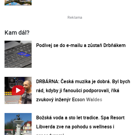
Kam dál?
Podívej se do e-mailu a zůstaň Drbňákem
DRBÁRNA: Česká muzika je dobrá. Byl bych
rád, kdyby ji fanoušci podporovali, říká
zvukový inženýr Ecson Waldes
Božská voda a sto let tradice. Spa Resort
Libverda zve na pohodu s wellness i