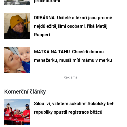
procedurami
DRBÁRNA: Učitelé a lékaři jsou pro mě
nejdůležitějšími osobami, říká Matěj
Ruppert
MATKA NA TAHU: Chceš-li dobrou
manažerku, musíš míti mámu v merku
Komerční články
Silou lví, vzletem sokolím! Sokolský běh
republiky spustil registrace běžců