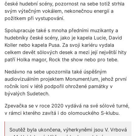
české hudební scény, pozornost na sebe totiž strhla
svým výtečným vokálem, nekonečnou energií a
požitkem při vystupování.
Spolupracuje také s mnoha předními muzikanty a
hudebníky české scény, jako je kapela Lucie, David
Koller nebo kapela Pusa. Za svoji kariéru vydala
celkem devět sölových desek a mezi její největší hity
patří Holka magor, Rock the show nebo pro tebe.
Nedávno na sebe upozornila také úspěšným
audiovizuálním projektem Monument/um, jehož první
ročník loni v létě podpořil ohrožené památky v
bývalých Sudetech.
Zpevačka se v roce 2020 vydává na své sólové turné,
v rámci kterého zavítá i do olomouckého S-klubu.
Soutěž byla ukončena, výherkyněmi jsou V. Vrbová