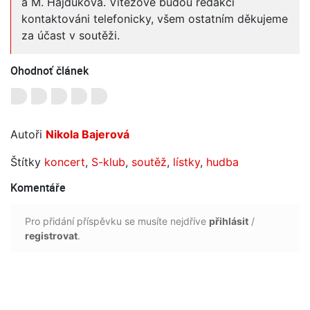
a M. Hajduková. Vítězové budou redakcí
kontaktováni telefonicky, všem ostatním děkujeme
za účast v soutěži.
Ohodnoť článek
Autoři
Nikola Bajerová
Štítky
koncert
,
S-klub
,
soutěž
,
lístky
,
hudba
Komentáře
Pro přidání příspěvku se musíte nejdříve
přihlásit
/
registrovat
.