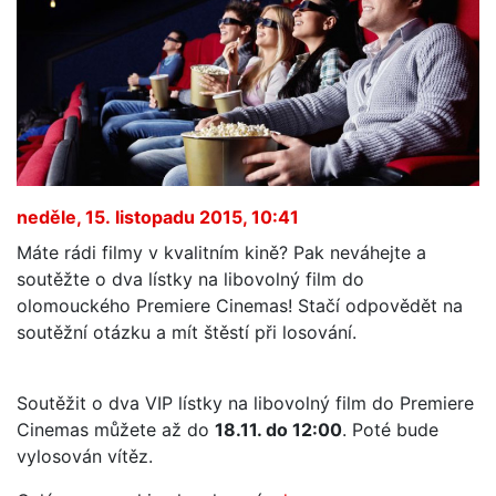
neděle, 15. listopadu 2015, 10:41
Máte rádi filmy v kvalitním kině? Pak neváhejte a
soutěžte o dva lístky na libovolný film do
olomouckého Premiere Cinemas! Stačí odpovědět na
soutěžní otázku a mít štěstí při losování.
Soutěžit o dva VIP lístky na libovolný film do Premiere
Cinemas můžete až do
18.11. do 12:00
. Poté bude
vylosován vítěz.