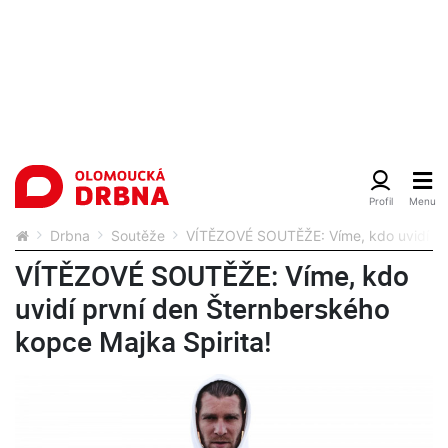
Drbna
Soutěže
VÍTĚZOVÉ SOUTĚŽE: Víme, kdo uvidí prv
VÍTĚZOVÉ SOUTĚŽE: Víme, kdo
uvidí první den Šternberského
kopce Majka Spirita!