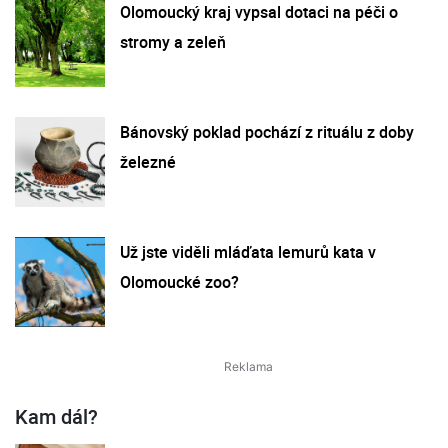
Olomoucký kraj vypsal dotaci na péči o
stromy a zeleň
Bánovský poklad pochází z rituálu z doby
železné
Už jste viděli mláďata lemurů kata v
Olomoucké zoo?
Kam dál?