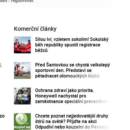
ásit
/
registrovat
.
Komerční články
Silou lví, vzletem sokolím! Sokolský
běh republiky spustil registrace
běžců
,
Před Šantovkou se chystá velkolepý
sportovní den. Představí se
pětadvacet olomouckých klubů
Ochrana zdraví jako priorita.
Honeywell nachystal pro
zaměstnance speciální preventivní
program
rzo
Chcete poznat nejjedovatější druhy
štírů na světě? Přijďte na akci
Odpudiví nebo kouzelní do Pevnosti