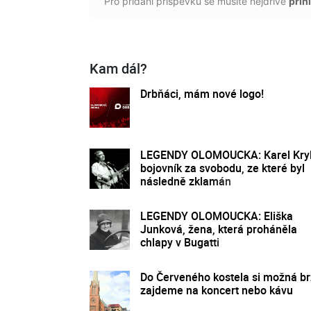
Pro přidání příspěvku se musíte nejdříve
přihl
Kam dál?
Drbňáci, mám nové logo!
LEGENDY OLOMOUCKA: Karel Kryl
bojovník za svobodu, ze které byl
následně zklamán
LEGENDY OLOMOUCKA: Eliška
Junková, žena, která proháněla
chlapy v Bugatti
Do Červeného kostela si možná b
zajdeme na koncert nebo kávu