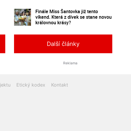
poznání
Finále Miss Šantovka již tento
víkend. Která z dívek se stane novou
královnou krásy?
Další články
jektu
Etický kodex
Kontakt