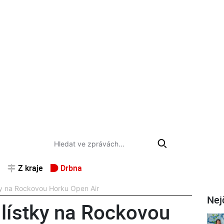
Z kraje
Drbna
ky na Rockovou Horku Open Air
Nej
 lístky na Rockovou