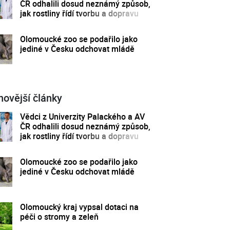
ČR odhalili dosud neznámý způsob,
jak rostliny řídí tvorbu a dopravu
svých hormonů
Olomoucké zoo se podařilo jako
jediné v Česku odchovat mládě
novější články
Vědci z Univerzity Palackého a AV
ČR odhalili dosud neznámý způsob,
jak rostliny řídí tvorbu a dopravu
svých hormonů
Olomoucké zoo se podařilo jako
jediné v Česku odchovat mládě
Olomoucký kraj vypsal dotaci na
péči o stromy a zeleň