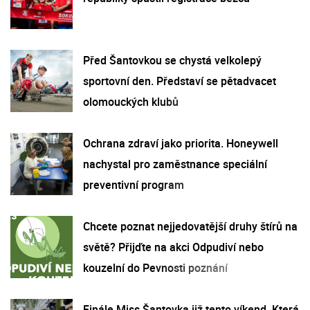
Před Šantovkou se chystá velkolepý
sportovní den. Představí se pětadvacet
olomouckých klubů
Ochrana zdraví jako priorita. Honeywell
nachystal pro zaměstnance speciální
preventivní program
Chcete poznat nejjedovatější druhy štírů na
světě? Přijďte na akci Odpudiví nebo
kouzelní do Pevnosti poznání
Finále Miss Šantovka již tento víkend. Která