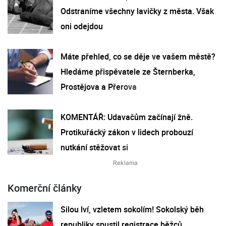
Odstraníme všechny lavičky z města. Však
oni odejdou
Máte přehled, co se děje ve vašem městě?
Hledáme přispěvatele ze Šternberka,
Prostějova a Přerova
KOMENTÁŘ: Udavačům začínají žně.
Protikuřácký zákon v lidech probouzí
nutkání stěžovat si
Komerční články
Silou lví, vzletem sokolím! Sokolský běh
republiky spustil registrace běžců