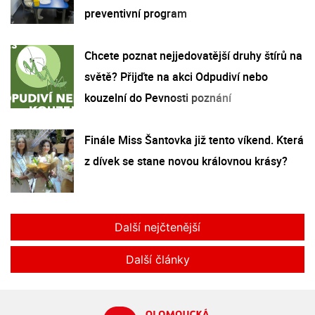
preventivní program
Chcete poznat nejjedovatější druhy štírů na
světě? Přijďte na akci Odpudiví nebo
kouzelní do Pevnosti poznání
Finále Miss Šantovka již tento víkend. Která
z dívek se stane novou královnou krásy?
Další nejčtenější
Další články