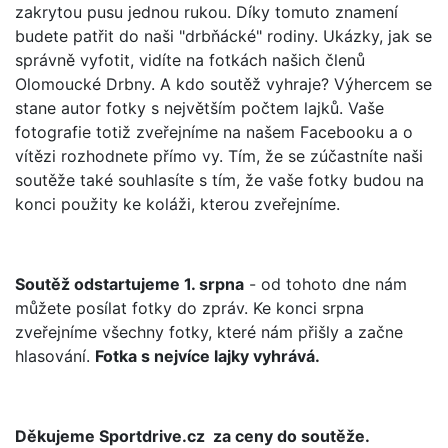
zakrytou pusu jednou rukou. Díky tomuto znamení
budete patřit do naši "drbňácké" rodiny. Ukázky, jak se
správně vyfotit, vidíte na fotkách našich členů
Olomoucké Drbny. A kdo soutěž vyhraje? Výhercem se
stane autor fotky s největším počtem lajků. Vaše
fotografie totiž zveřejníme na našem Facebooku a o
vítězi rozhodnete přímo vy. Tím, že se zúčastníte naši
soutěže také souhlasíte s tím, že vaše fotky budou na
konci použity ke koláži, kterou zveřejníme.
Soutěž odstartujeme 1. srpna
- od tohoto dne nám
můžete posílat fotky do zpráv. Ke konci srpna
zveřejníme všechny fotky, které nám přišly a začne
hlasování.
Fotka s nejvíce lajky vyhrává.
Děkujeme Sportdrive.cz za ceny do soutěže.