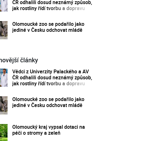
ČR odhalili dosud neznámý způsob,
jak rostliny řídí tvorbu a dopravu
svých hormonů
Olomoucké zoo se podařilo jako
jediné v Česku odchovat mládě
novější články
Vědci z Univerzity Palackého a AV
ČR odhalili dosud neznámý způsob,
jak rostliny řídí tvorbu a dopravu
svých hormonů
Olomoucké zoo se podařilo jako
jediné v Česku odchovat mládě
Olomoucký kraj vypsal dotaci na
péči o stromy a zeleň