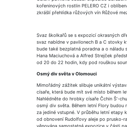
kořeninových rostlin PELERO CZ i oblíben
zkrášlí přehlídka růžových vín Růžové mez
Svaz školkařů se s expozicí okrasných dř
svaz nabídne v pavilonech B a C stovky kv
bude také bezplatná poradna a o náladu s
Hana Maciuchová a Alfred Strejček předst
od 20 do 22 hodin, kdy pod rouškou soum
Osmý div světa v Olomouci
Mimořádný zážitek slibuje unikátní výsta
císaře, která bude mít své místo během let
Nahlédněte do hrobky císaře Čchin Š'-chu
osmý div světa. Během letní Flory budou 
za jediné vstupné. V průběhu letní etapy
od obnovení Rudolfovy aleje po prusko-r
věnována samostatná expozice v části pa