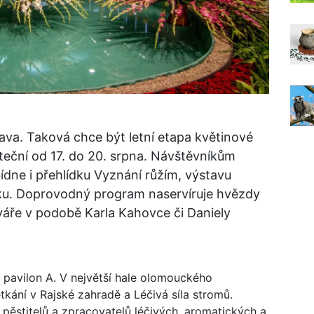
tava. Taková chce být letní etapa květinové
teční od 17. do 20. srpna. Návštěvníkům
ídne i přehlídku Vyznání růžím, výstavu
dku. Doprovodný program naservíruje hvězdy
áře v podobě Karla Kahovce či Daniely
 pavilon A. V největší hale olomouckého
tkání v Rajské zahradě a Léčivá síla stromů.
 pěstitelů a zpracovatelů léčivých, aromatických a