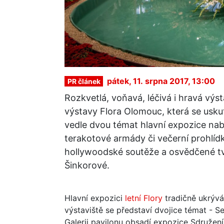
pátek, 11. srpna 2017, 13:00
PR článek
Rozkvetlá, voňavá, léčivá i hravá výs
výstavy Flora Olomouc, která se usku
vedle dvou témat hlavní expozice nab
terakotové armády či večerní prohlí
hollywoodské soutěže a osvědčené tv
Šinkorové.
Hlavní expozici
letní Flory
tradičně ukrývá
výstaviště se představí dvojice témat - Se
Galerii pavilonu obsadí expozice Sdružení