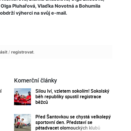
á, Olga Pluhařová, Vlaďka Novotná a Bohumila
obdrží výherci na svůj e-mail.
ásit
/
registrovat
.
Komerční články
í
Silou lví, vzletem sokolím! Sokolský
běh republiky spustil registrace
běžců
Před Šantovkou se chystá velkolepý
sportovní den. Představí se
pětadvacet olomouckých klubů