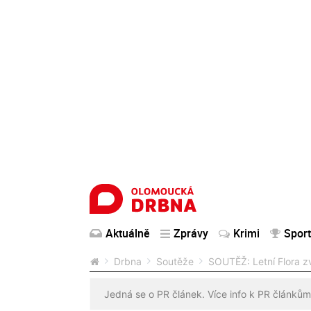
Aktuálně
Zprávy
Krimi
Sport
Drbna
Soutěže
SOUTĚŽ: Letní Flora zv
Jedná se o PR článek. Více info k PR článkům