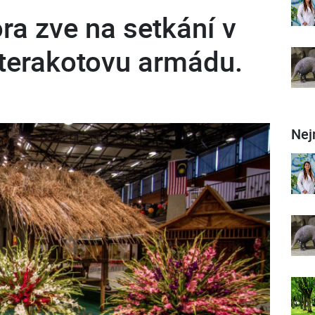
ra zve na setkání v
 terakotovu armádu.
Nej