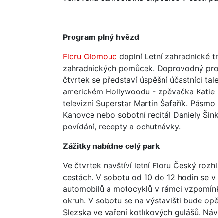
Program plný hvězd
Floru Olomouc
doplní Letní zahradnické tr
zahradnických pomůcek. Doprovodný pro
čtvrtek se představí úspěšní účastníci ta
americkém Hollywoodu - zpěvačka Katie Kei
televizní Superstar Martin Šafařík. Pásmo
Kahovce nebo sobotní recitál Daniely Šin
povídání, recepty a ochutnávky.
Zážitky nabídne celý park
Ve čtvrtek navštíví letní Floru Český ro
cestách. V sobotu od 10 do 12 hodin se v 
automobilů a motocyklů v rámci vzpomín
okruh. V sobotu se na výstavišti bude opět
Slezska ve vaření kotlíkových gulášů. Ná