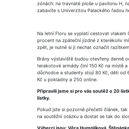
zónách: na travnaté ploše u pavilonu H, na
zabavíte s Univerzitou Palackého řadou 
Na letní Floru se vyplatí cestovat vlake
procent na zpáteční jízdné z kterékoliv m
zpět, je nutné si ji nechat označit razítk
Brány výstaviště budou otevřeny denně od 
terakotové armády činí 150 Kč na místě 
důchodce a studenty stojí 80 Kč, děti od 6
Kč u pokladny a 250 online.
Připravili jsme si pro vás soutěž o 20 líst
lístky.
Pokud jste si pozorně přečetli článek, t
na soutěžní otázku a dostat se tak do slo
Výherci jsou: Věra Humplíková, Štěpánka