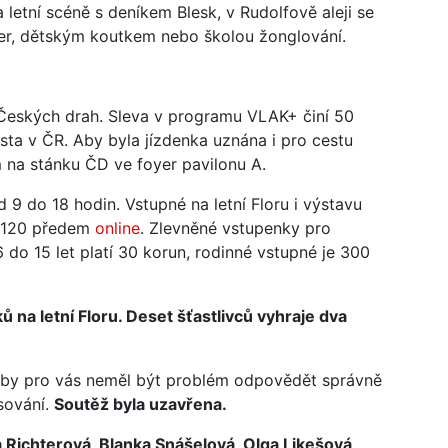
 letní scéně s deníkem Blesk, v Rudolfově aleji se
her, dětským koutkem nebo školou žonglování.
m Českých drah. Sleva v programu VLAK+ činí 50
ísta v ČR. Aby byla jízdenka uznána i pro cestu
em na stánku ČD ve foyer pavilonu A.
9 do 18 hodin. Vstupné na letní Floru i výstavu
a 120 předem
online
. Zlevněné vstupenky pro
 do 15 let platí 30 korun, rodinné vstupné je 300
ků na letní Floru. Deset šťastlivců vyhraje dva
ak by pro vás neměl být problém odpovědět správně
sování.
Soutěž byla uzavřena.
 Richterová, Blanka Snášelová, Olga Likešová,