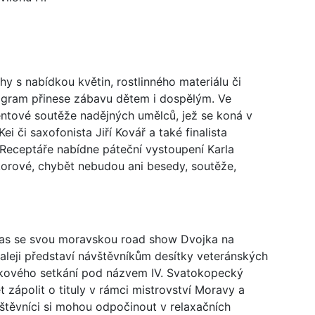
hy s nabídkou květin, rostlinného materiálu či
gram přinese zábavu dětem i dospělým. Ve
lentové soutěže nadějných umělců, jež se koná v
 či saxofonista Jiří Kovář a také finalista
 Receptáře nabídne páteční vystoupení Karla
korové, chybět nebudou ani besedy, soutěže,
zhlas se svou moravskou road show Dvojka na
aleji představí návštěvníkům desítky veteránských
kového setkání pod názvem IV. Svatokopecký
 zápolit o tituly v rámci mistrovství Moravy a
vštěvníci si mohou odpočinout v relaxačních