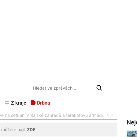
Z kraje
Drbna
e na setkání v Rajské zahradě a terakotovu armádu. Vyhrajte lístky
Nej
 můžete najít
ZDE
.