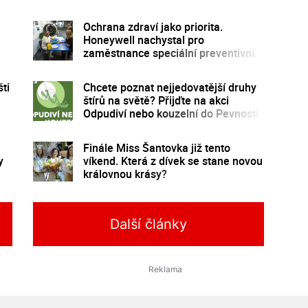
Ochrana zdraví jako priorita.
Honeywell nachystal pro
zaměstnance speciální preventivní
program
ti
Chcete poznat nejjedovatější druhy
štírů na světě? Přijďte na akci
Odpudiví nebo kouzelní do Pevnosti
poznání
Finále Miss Šantovka již tento
y
víkend. Která z dívek se stane novou
královnou krásy?
Další články