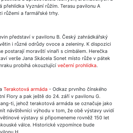
á přehlídka Vyznání růžím. Terasu pavilonu A
i růžemi a farmářské trhy.
evin představí v pavilonu B. Český zahrádkářský
ětin i různé odrůdy ovoce a zeleniny. K dispozici
e postarají moravští vinaři s cimbálem. Herečka
aví verše Jana Skácela Sonet místo růže v pátek
raku probíhá okouzlující
večerní prohlídka
.
va
Terakotová armáda
- Odkaz prvního čínského
ní Flory a pak ještě do 24. září v pavilonu G.
ang-ti, jehož terakotová armáda se označuje jako
mít návštěvníci výhodu v tom, že obě výstavy uvidí
 květinové výstavy si připomeneme rovněž 150 let
akouské válce. Historické vzpomínce bude
vilonu H.