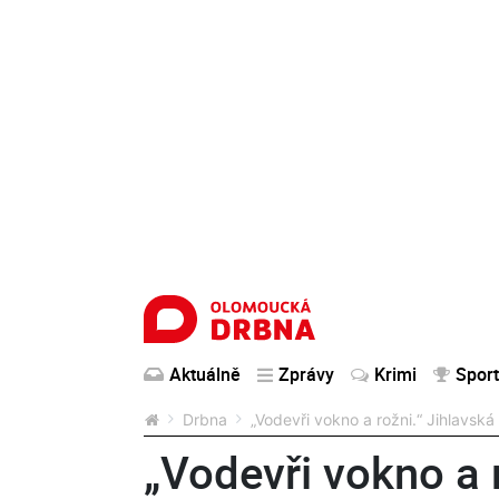
Aktuálně
Zprávy
Krimi
Sport
Drbna
„Vodevři vokno a rožni.“ Jihlavská
„Vodevři vokno a r