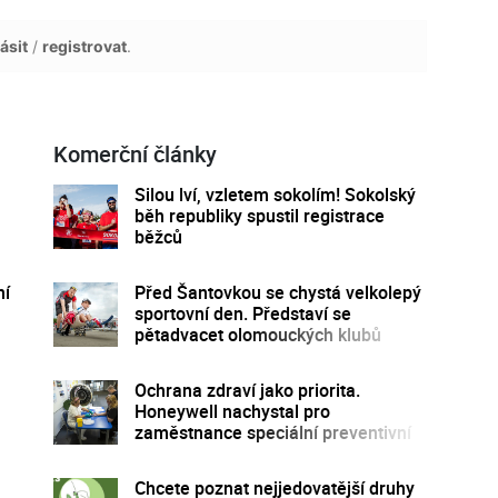
ásit
/
registrovat
.
Komerční články
Silou lví, vzletem sokolím! Sokolský
běh republiky spustil registrace
běžců
ní
Před Šantovkou se chystá velkolepý
sportovní den. Představí se
pětadvacet olomouckých klubů
Ochrana zdraví jako priorita.
Honeywell nachystal pro
zaměstnance speciální preventivní
program
Chcete poznat nejjedovatější druhy