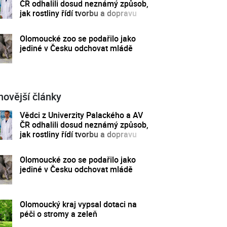
ČR odhalili dosud neznámý způsob,
jak rostliny řídí tvorbu a dopravu
svých hormonů
Olomoucké zoo se podařilo jako
jediné v Česku odchovat mládě
novější články
Vědci z Univerzity Palackého a AV
ČR odhalili dosud neznámý způsob,
jak rostliny řídí tvorbu a dopravu
svých hormonů
Olomoucké zoo se podařilo jako
jediné v Česku odchovat mládě
Olomoucký kraj vypsal dotaci na
péči o stromy a zeleň