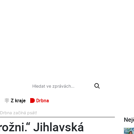
Z kraje
Drbna
 Drbna začíná psát!
Nej
ožni.“ Jihlavská