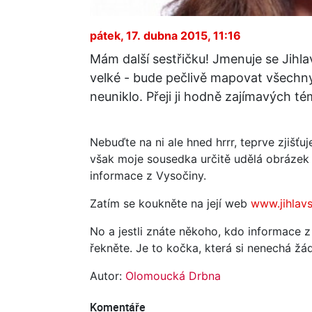
pátek, 17. dubna 2015, 11:16
Mám další sestřičku! Jmenuje se Jihl
velké - bude pečlivě mapovat všechny 
neuniklo. Přeji ji hodně zajímavých t
Nebuďte na ni ale hned hrrr, teprve zjišťuj
však moje sousedka určitě udělá obrázek 
informace z Vysočiny.
Zatím se koukněte na její web
www.jihlav
No a jestli znáte někoho, kdo informace z
řekněte. Je to kočka, která si nenechá ž
Autor:
Olomoucká Drbna
Komentáře