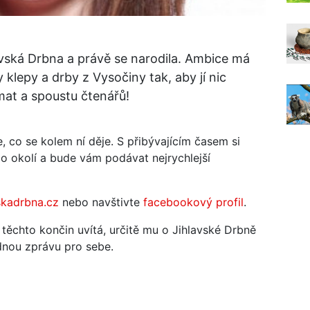
avská Drbna a právě se narodila. Ambice má
klepy a drby z Vysočiny tak, aby jí nic
émat a spoustu čtenářů!
e, co se kolem ní děje. S přibývajícím časem si
o okolí a bude vám podávat nejrychlejší
skadrbna.cz
nebo navštivte
facebookový profil
.
 těchto končin uvítá, určitě mu o Jihlavské Drbně
ádnou zprávu pro sebe.