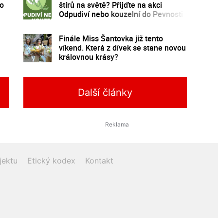
mo
štírů na světě? Přijďte na akci
Odpudiví nebo kouzelní do Pevnosti
poznání
Finále Miss Šantovka již tento
víkend. Která z dívek se stane novou
královnou krásy?
Další články
jektu
Etický kodex
Kontakt