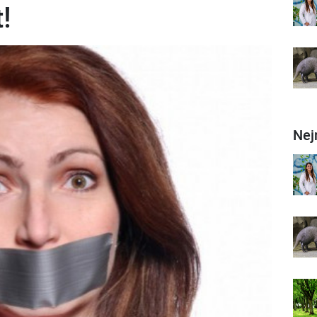
!
Nej