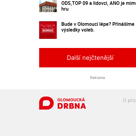
ODS,TOP 09 a lidovci, ANO je mi
hru
Bude v Olomouci lépe? Přinášíme
výsledky voleb.
Další nejčtenější
O pro