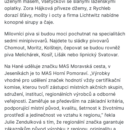
uzeným masem, Všetýčkovi se slanými lázeňskými
oplatky. Zora Hájková přiveze džemy, z Rychleb
dorazí šťávy, mošty i octy a firma Lichtwitz nabídne
konopné sirupy a čaje.
Milovníci piva si budou moci pochutnat na specialitách
sedmi minipivovarů. Najdete tu sládky pivovarů
Chomout, Moritz, Kolštejn, čepovat se budou rovněž
piva Melichárek, Kosíř, Lišák nebo lipnický Svatovar.
Na Hané uděluje značku MAS Moravská cesta, v
Jeseníkách je to MAS Horní Pomoraví. „Výrobky
vhodné pro udělení značek hodnotí vždy certifikační
komise, kterou tvoří zástupci místních akčních skupin,
sdružení, institucí, regionálních výrobců a odborné
veřejnosti. Zaměřuje se především na základní kritéria,
podporující místní původ, kvalitu, šetrnost k životnímu
prostředí a jedinečnost ve vztahu k regionu,“ řekla
Julie Zendulková s tím, že regionální značka garantuje
zákazníkům původ výrobku z regionu, originalitu a