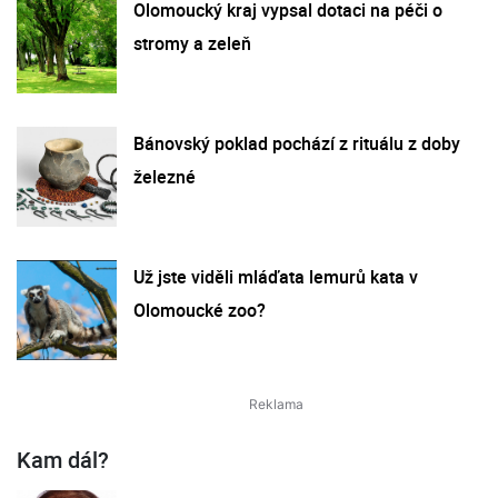
Olomoucký kraj vypsal dotaci na péči o
stromy a zeleň
Bánovský poklad pochází z rituálu z doby
železné
Už jste viděli mláďata lemurů kata v
Olomoucké zoo?
Kam dál?