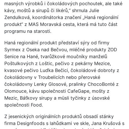
masných výrobků i čokoládových pochoutek, ale také
kávy, moštů a sirupů či likérů,“ shrnula Julie
Zendulková, koordinátorka značení „Haná regionální
produkt“ z MAS Moravská cesta, která má tuto část
programu na starosti.
Haná regionální produkt představí sýry od firmy
Syrmex z Oseka nad Bečvou, mléčné produkty ZOD
Senice na Hané, tvarůžkové moučníky manželů
Poštulkových z Loštic, pečivo z pekárny Mezice,
kvasové pečivo Luďka Bečici, čokoládové dobroty z
čokoládovny v Troubelicích nebo přerovské
čokoládovny Lenky Glosové, pralinky ChocoBonté z
Olomouce, kávu společnosti CafeGape, mošty z
Mezic, Báťkovy sirupy a müsli tyčinky z úsovské
společnosti Food.
Z jesenických originálních produktů obsadí stánky
firma Designfoods s lahůdkami ve skle, Jana Krušová s