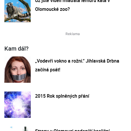
Už jste viděli mláďata lemurů kata v
Olomoucké zoo?
Kam dál?
„Vodevři vokno a rožni.“ Jihlavská Drbna
začíná psát!
2015 Rok splněných přání
Strany v Olomouci podepíší koaliční