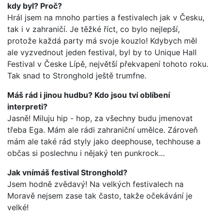
kdy byl? Proč?
Hrál jsem na mnoho parties a festivalech jak v Česku,
tak i v zahraničí. Je těžké říct, co bylo nejlepší,
protože každá party má svoje kouzlo! Kdybych měl
ale vyzvednout jeden festival, byl by to Unique Hall
Festival v Česke Lípě, největší překvapení tohoto roku.
Tak snad to Stronghold ještě trumfne.
Máš rád i jinou hudbu? Kdo jsou tví oblíbení
interpreti?
Jasně! Miluju hip - hop, za všechny budu jmenovat
třeba Ega. Mám ale rádi zahraniční umělce. Zároveň
mám ale také rád styly jako deephouse, techhouse a
občas si poslechnu i nějaký ten punkrock...
Jak vnímáš festival Stronghold?
Jsem hodně zvědavý! Na velkých festivalech na
Moravě nejsem zase tak často, takže očekávání je
velké!