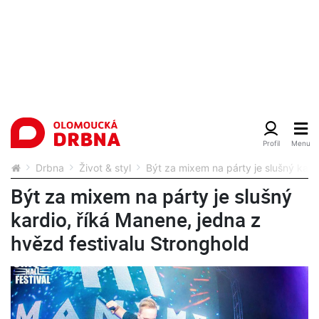
Drbna
Život & styl
Být za mixem na párty je slušný kard
Být za mixem na párty je slušný
kardio, říká Manene, jedna z
hvězd festivalu Stronghold