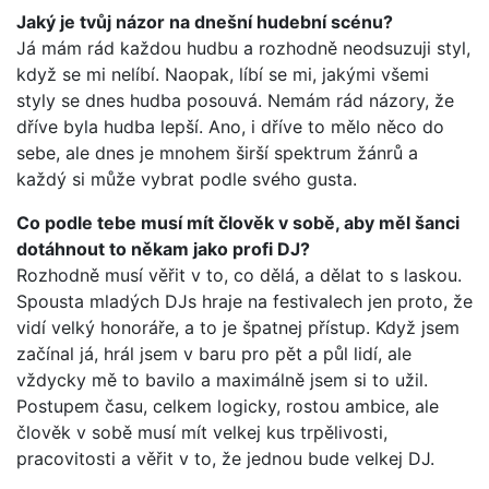
Jaký je tvůj názor na dnešní hudební scénu?
Já mám rád každou hudbu a rozhodně neodsuzuji styl,
když se mi nelíbí. Naopak, líbí se mi, jakými všemi
styly se dnes hudba posouvá. Nemám rád názory, že
dříve byla hudba lepší. Ano, i dříve to mělo něco do
sebe, ale dnes je mnohem širší spektrum žánrů a
každý si může vybrat podle svého gusta.
Co podle tebe musí mít člověk v sobě, aby měl šanci
dotáhnout to někam jako profi DJ?
Rozhodně musí věřit v to, co dělá, a dělat to s laskou.
Spousta mladých DJs hraje na festivalech jen proto, že
vidí velký honoráře, a to je špatnej přístup. Když jsem
začínal já, hrál jsem v baru pro pět a půl lidí, ale
vždycky mě to bavilo a maximálně jsem si to užil.
Postupem času, celkem logicky, rostou ambice, ale
člověk v sobě musí mít velkej kus trpělivosti,
pracovitosti a věřit v to, že jednou bude velkej DJ.